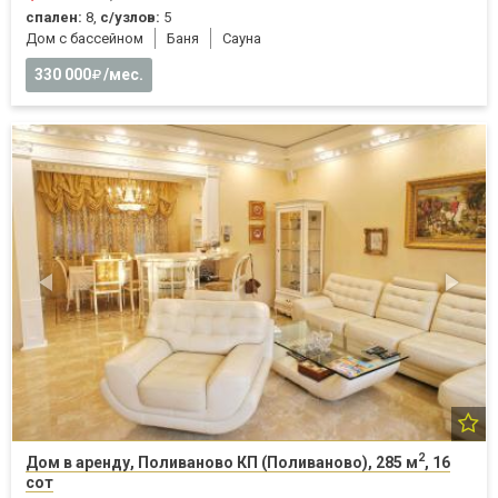
спален:
8,
с/узлов:
5
Дом с бассейном
Баня
Cауна
330 000
/мес.
2
Дом в аренду, Поливаново КП (Поливаново), 285 м
, 16
сот