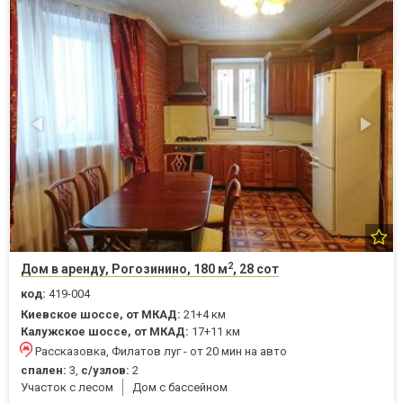
2
Дом в аренду, Рогозинино, 180 м
, 28 сот
код:
419-004
Киевское шоссе, от МКАД:
21+4 км
Калужское шоссе, от МКАД:
17+11 км
Рассказовка, Филатов луг - от 20 мин на авто
спален:
3,
с/узлов:
2
Участок с лесом
Дом с бассейном