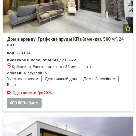
2
Дом в аренду, Графские пруды КП (Каменка), 500 м
, 24
сот
код:
228-034
Киевское шоссе, от МКАД:
21+7 км
Крёкшино, Рассказовка - от 31 мин на авто
спален:
4,
с/узлов:
5
Участок с лесом
Деревянный дом
Дом с бассейном
Баня
Сдан до сентября 2026 г.
400 000
/мес.