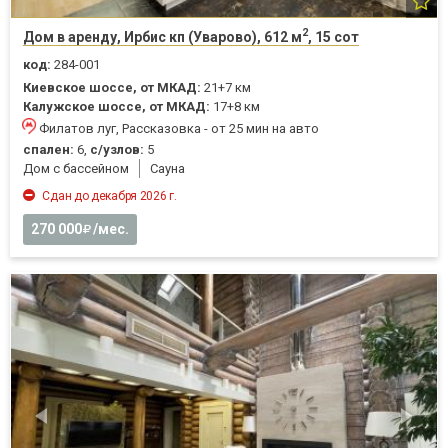
2
Дом в аренду, Ирбис кп (Уварово), 612 м
, 15 сот
код:
284-001
Киевское шоссе, от МКАД:
21+7 км
Калужское шоссе, от МКАД:
17+8 км
Филатов луг, Рассказовка - от 25 мин на авто
спален:
6,
с/узлов:
5
Дом с бассейном
Cауна
Сдан до декабря 2026 г.
270 000
/мес.