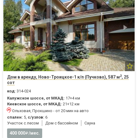
2
Дом в аренду, Ново-Троицкое-1 к/п (Пучково), 587 м
, 25
сот
код:
314-024
Калужское шоссе, от МКАД:
17+4 км
Киевское шоссе, от МКАД:
21+12 км
Ольховая, Прокшино - от 20 мин на авто
спален:
5,
с/узлов:
6
Участок с лесом
Дом с бассейном
Cауна
400 000
/мес.