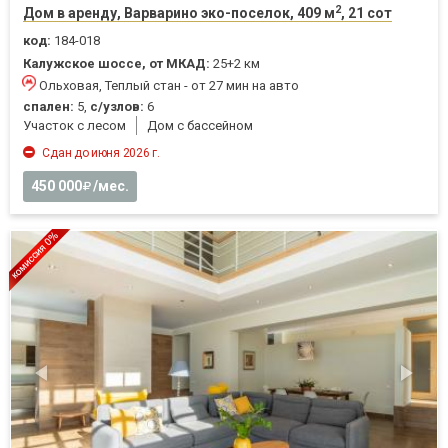
2
Дом в аренду, Варварино эко-поселок, 409 м
, 21 сот
код:
184-018
Калужское шоссе, от МКАД:
25+2 км
Ольховая, Теплый стан - от 27 мин на авто
спален:
5,
с/узлов:
6
Участок с лесом
Дом с бассейном
Сдан до июня 2026 г.
450 000
/мес.