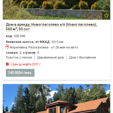
Дом в аренду, Новоглаголево к/п (Новоглаголево),
2
560 м
, 50 сот
код:
203-046
Киевское шоссе, от МКАД:
32+5 км
Апрелевка, Рассказовка - от 26 мин на авто
спален:
5,
с/узлов:
5
Участок с лесом
Деревянный дом
Дом с бассейном
Сдан до марта 2027 г.
140 000
/мес.