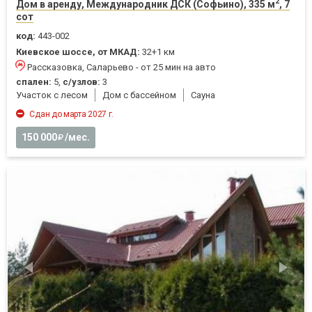
2
Дом в аренду, Международник ДСК (Софьино), 335 м
, 7
сот
код:
443-002
Киевское шоссе, от МКАД:
32+1 км
Рассказовка, Саларьево - от 25 мин на авто
спален:
5,
с/узлов:
3
Участок с лесом
Дом с бассейном
Cауна
Сдан до марта 2027 г.
150 000
/мес.