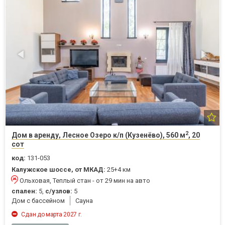
2
Дом в аренду, Лесное Озеро к/п (Кузенёво), 560 м
, 20
сот
код:
131-053
Калужское шоссе, от МКАД:
25+4 км
Ольховая, Теплый стан - от 29 мин на авто
спален:
5,
с/узлов:
5
Дом с бассейном
Cауна
Сдан до марта 2027 г.