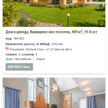
2
Дом в аренду, Варварино эко-поселок, 409 м
, 19.4 сот
код:
184-022
Калужское шоссе, от МКАД:
25+2 км
Ольховая, Теплый стан - от 27 мин на авто
спален:
5,
с/узлов:
6
Дом с бассейном
Cауна
600 000
/мес.