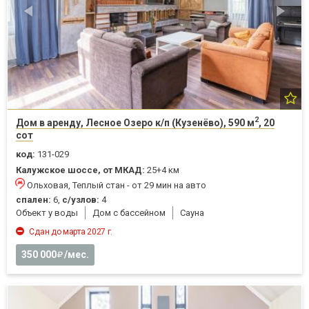
2
Дом в аренду, Лесное Озеро к/п (Кузенёво), 590 м
, 20
сот
код:
131-029
Калужское шоссе, от МКАД:
25+4 км
Ольховая, Теплый стан - от 29 мин на авто
спален:
6,
с/узлов:
4
Объект у воды
Дом с бассейном
Cауна
Сдан до марта 2027 г.
350 000
/мес.