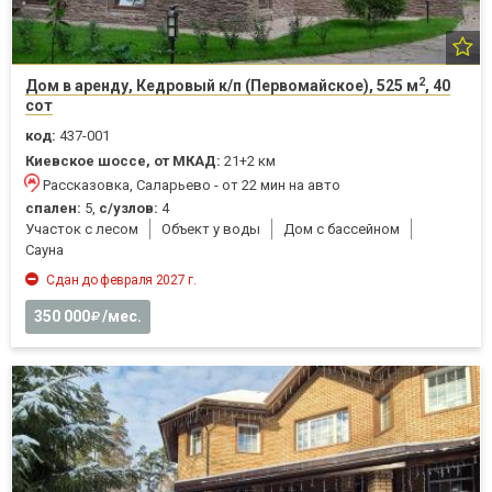
2
Дом в аренду, Кедровый к/п (Первомайское), 525 м
, 40
сот
код:
437-001
Киевское шоссе, от МКАД:
21+2 км
Рассказовка, Саларьево - от 22 мин на авто
спален:
5,
с/узлов:
4
Участок с лесом
Объект у воды
Дом с бассейном
Cауна
Сдан до февраля 2027 г.
350 000
/мес.