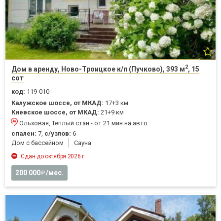
2
Дом в аренду, Ново-Троицкое к/п (Пучково), 393 м
, 15
сот
код:
119-010
Калужское шоссе, от МКАД:
17+3 км
Киевское шоссе, от МКАД:
21+9 км
Ольховая, Теплый стан - от 21 мин на авто
спален:
7,
с/узлов:
6
Дом с бассейном
Cауна
Сдан до октября 2026 г.
200 000
/мес.