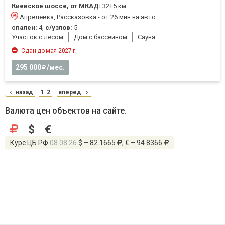
Киевское шоссе, от МКАД:
32+5 км
Апрелевка, Рассказовка - от 26 мин на авто
спален:
4,
с/узлов:
5
Участок с лесом
Дом с бассейном
Cауна
Сдан до мая 2027 г.
295 000
/мес.
назад
1
2
вперед
Валюта цен объектов на сайте.
$
€
Курс ЦБ РФ
08.08.26
$ – 82.1665
, € – 94.8366