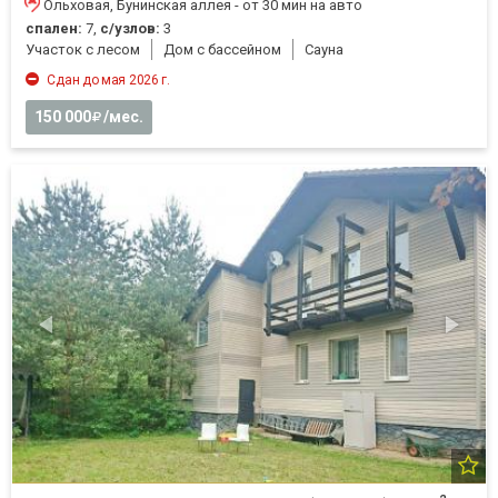
Ольховая, Бунинская аллея - от 30 мин на авто
спален:
7,
с/узлов:
3
Участок с лесом
Дом с бассейном
Cауна
Сдан до мая 2026 г.
150 000
/мес.