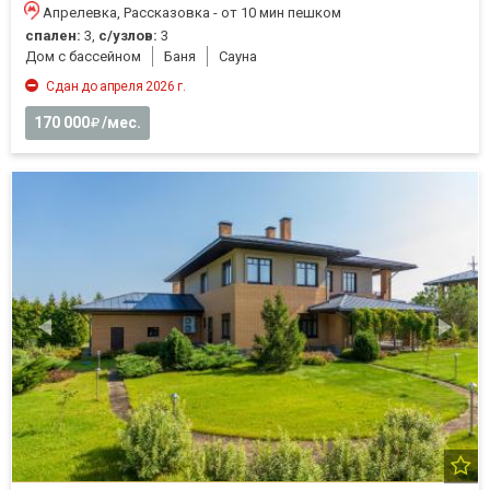
Апрелевка, Рассказовка - от 10 мин пешком
спален:
3,
с/узлов:
3
Дом с бассейном
Баня
Cауна
Сдан до апреля 2026 г.
170 000
/мес.