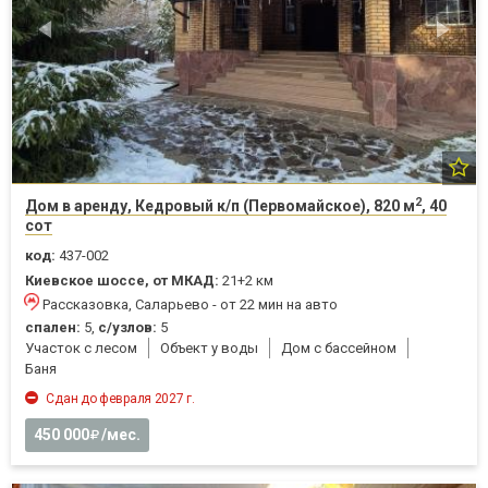
2
Дом в аренду, Кедровый к/п (Первомайское), 820 м
, 40
сот
код:
437-002
Киевское шоссе, от МКАД:
21+2 км
Рассказовка, Саларьево - от 22 мин на авто
спален:
5,
с/узлов:
5
Участок с лесом
Объект у воды
Дом с бассейном
Баня
Сдан до февраля 2027 г.
450 000
/мес.