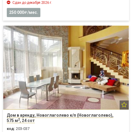
Сдан до декабря 2026 г.
250 000
/мес.
Дом в аренду, Новоглаголево к/п (Новоглаголево),
2
575 м
, 24 сот
код:
203-037