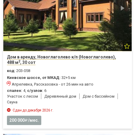
Дом в аренду, Новоглаголево к/п (Новоглаголево),
2
488 м
, 30 сот
код:
203-058
Киевское шоссе, от МКАД:
32+5 км
Апрелевка, Рассказовка - от 26 мин на авто
спален:
4,
с/узлов:
6
Участок с лесом
Деревянный дом
Дом с бассейном
Cауна
Сдан до декабря 2026 г.
200 000
/мес.