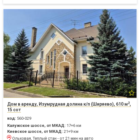
2
Дом в аренду, Изумрудная долина к/п (Ширяево), 610 м
,
15 сот
код:
560-029
Калужское шоссе, от МКАД:
17+6 км
Киевское шоссе, от МКАД:
21+9 км
Ольховая, Теплый стан - от 21 мин на авто