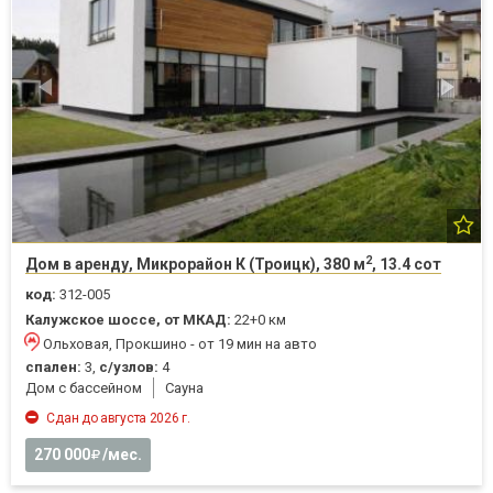
2
Дом в аренду, Микрорайон К (Троицк), 380 м
, 13.4 сот
код:
312-005
Калужское шоссе, от МКАД:
22+0 км
Ольховая, Прокшино - от 19 мин на авто
спален:
3,
с/узлов:
4
Дом с бассейном
Cауна
Сдан до августа 2026 г.
270 000
/мес.