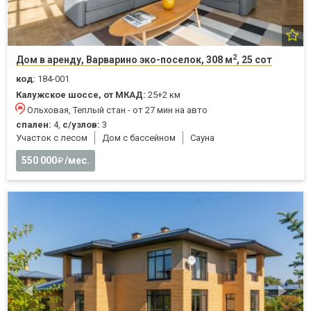
2
Дом в аренду, Варварино эко-поселок, 308 м
, 25 сот
код:
184-001
Калужское шоссе, от МКАД:
25+2 км
Ольховая, Теплый стан - от 27 мин на авто
спален:
4,
с/узлов:
3
Участок с лесом
Дом с бассейном
Cауна
550 000
/мес.