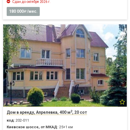
Сдан до октября 2026 г.
180 000
/мес.
2
Дом в аренду, Апрелевка, 400 м
, 20 сот
код:
202-011
Киевское шоссе, от МКАД:
25+1 км