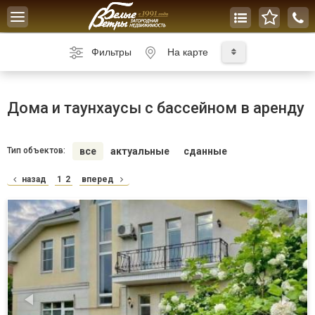
Toggle
navigation
Фильтры
На карте
Дома и таунхаусы с бассейном в аренду
Тип объектов:
все
актуальные
сданные
назад
1
2
вперед