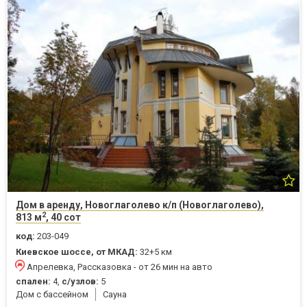
Дом в аренду, Новоглаголево к/п (Новоглаголево),
2
813 м
, 40 сот
код:
203-049
Киевское шоссе, от МКАД:
32+5 км
Апрелевка, Рассказовка - от 26 мин на авто
спален:
4,
с/узлов:
5
Дом с бассейном
Cауна