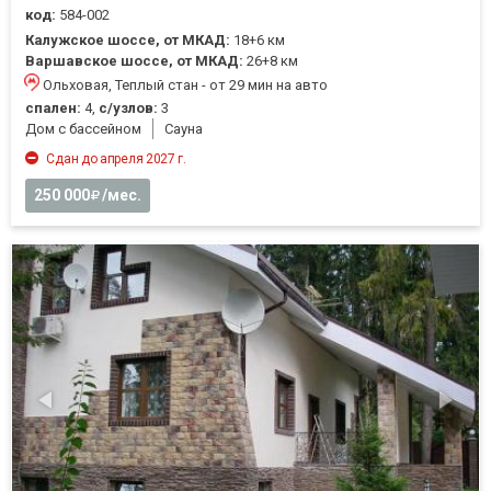
код:
584-002
Калужское шоссе, от МКАД:
18+6 км
Варшавское шоссе, от МКАД:
26+8 км
Ольховая, Теплый стан - от 29 мин на авто
спален:
4,
с/узлов:
3
Дом с бассейном
Cауна
Сдан до апреля 2027 г.
250 000
/мес.