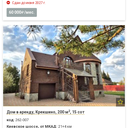
Сдан до июня 2027 г.
60 000
/мес.
2
Дом в аренду, Крекшино, 200 м
, 15 сот
код:
262-007
Киевское шоссе, от МКАД:
21+4 км