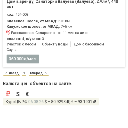
2
Дом в аренду, Санаторий Валуево (Валуево), 270 м
, 440
сот
код:
454-003
Киевское шоссе, от МКАД:
5+8 км
Калужское шоссе, от МКАД:
7+6 км
Рассказовка, Саларьево - от 11 мин на авто
спален:
4,
с/узлов:
3
Участок с лесом
Объект у воды
Дом с бассейном
Cауна
360 000
/мес.
назад
1
вперед
Валюта цен объектов на сайте.
$
€
Курс ЦБ РФ
06.08.26
$ – 80.9293
, € – 93.1901