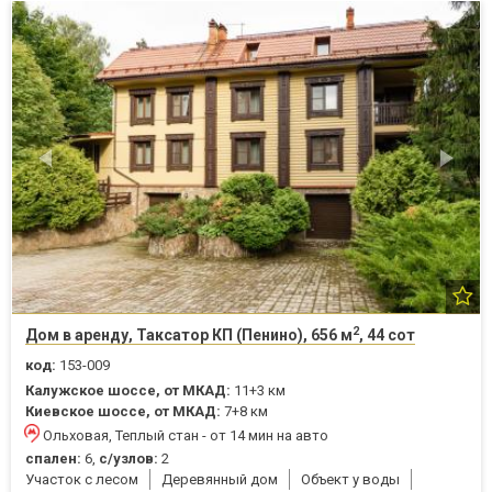
2
Дом в аренду, Таксатор КП (Пенино), 656 м
, 44 сот
код:
153-009
Калужское шоссе, от МКАД:
11+3 км
Киевское шоссе, от МКАД:
7+8 км
Ольховая, Теплый стан - от 14 мин на авто
спален:
6,
с/узлов:
2
Участок с лесом
Деревянный дом
Объект у воды