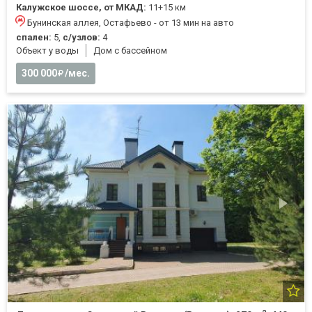
Калужское шоссе, от МКАД:
11+15 км
Бунинская аллея, Остафьево - от 13 мин на авто
спален:
5,
с/узлов:
4
Объект у воды
Дом с бассейном
300 000
/мес.