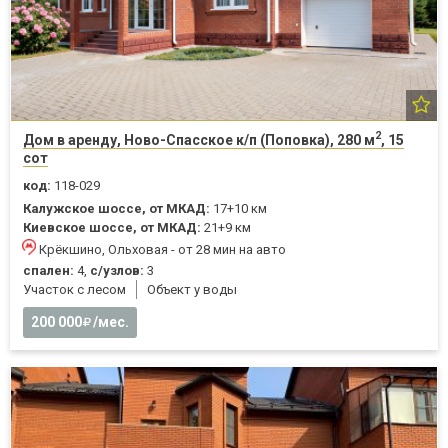
2
Дом в аренду, Ново-Спасское к/п (Поповка), 280 м
, 15
сот
код:
118-029
Калужское шоссе, от МКАД:
17+10 км
Киевское шоссе, от МКАД:
21+9 км
Крёкшино, Ольховая - от 28 мин на авто
спален:
4,
с/узлов:
3
Участок с лесом
Объект у воды
200 000
/мес.