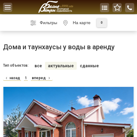
Toggle
navigation
Фильтры
На карте
Дома и таунхаусы у воды в аренду
Тип объектов:
все
актуальные
сданные
назад
1
вперед