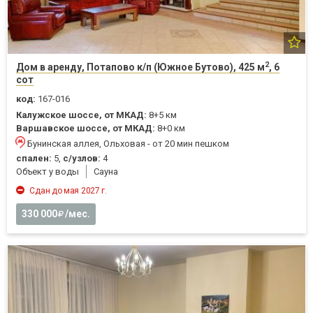
2
Дом в аренду, Потапово к/п (Южное Бутово), 425 м
, 6
сот
код:
167-016
Калужское шоссе, от МКАД:
8+5 км
Варшавское шоссе, от МКАД:
8+0 км
Бунинская аллея, Ольховая - от 20 мин пешком
спален:
5,
с/узлов:
4
Объект у воды
Cауна
Сдан до мая 2027 г.
330 000
/мес.