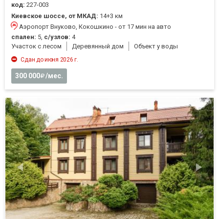
код:
227-003
Киевское шоссе, от МКАД:
14+3 км
Аэропорт Внуково, Кокошкино - от 17 мин на авто
спален:
5,
с/узлов:
4
Участок с лесом
Деревянный дом
Объект у воды
Сдан до июня 2026 г.
300 000
/мес.