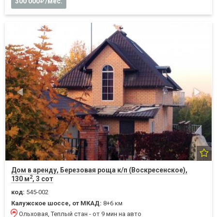
300 000
/мес.
Дом в аренду, Березовая роща к/п (Воскресенское),
2
130 м
, 3 сот
код:
545-002
Калужское шоссе, от МКАД:
8+6 км
Ольховая, Теплый стан - от 9 мин на авто