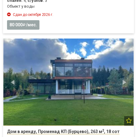
спален:
4,
с/узлов:
3
Объект у воды
Сдан до октября 2026 г.
80 000
/мес.
2
Дом в аренду, Променад КП (Бурцево), 263 м
, 18 сот