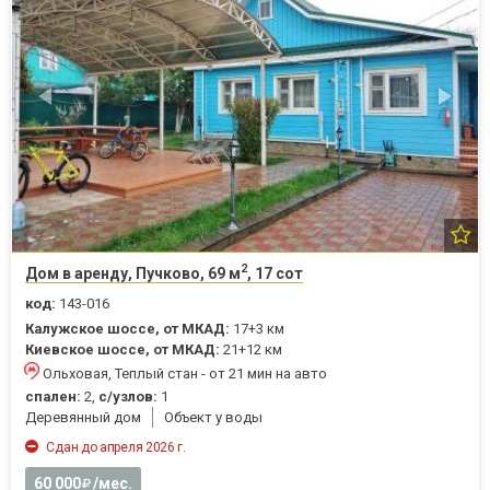
2
Дом в аренду, Пучково, 69 м
, 17 сот
код:
143-016
Калужское шоссе, от МКАД:
17+3 км
Киевское шоссе, от МКАД:
21+12 км
Ольховая, Теплый стан - от 21 мин на авто
спален:
2,
с/узлов:
1
Деревянный дом
Объект у воды
Сдан до апреля 2026 г.
60 000
/мес.