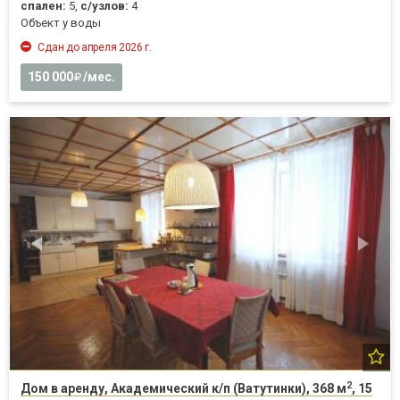
спален:
5,
с/узлов:
4
Объект у воды
Сдан до апреля 2026 г.
150 000
/мес.
2
Дом в аренду, Академический к/п (Ватутинки), 368 м
, 15