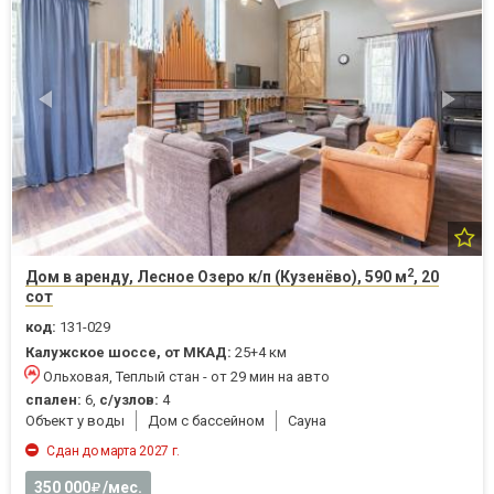
2
Дом в аренду, Лесное Озеро к/п (Кузенёво), 590 м
, 20
сот
код:
131-029
Калужское шоссе, от МКАД:
25+4 км
Ольховая, Теплый стан - от 29 мин на авто
спален:
6,
с/узлов:
4
Объект у воды
Дом с бассейном
Cауна
Сдан до марта 2027 г.
350 000
/мес.