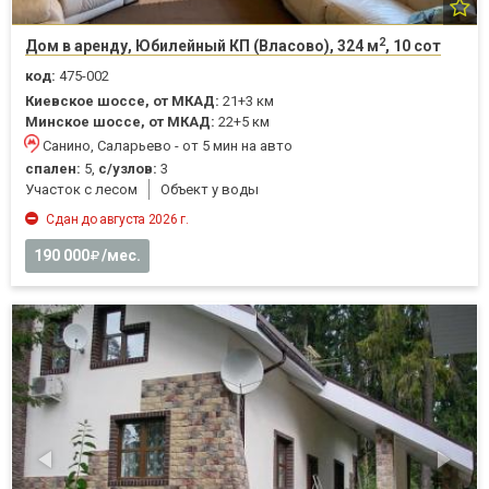
2
Дом в аренду, Юбилейный КП (Власово), 324 м
, 10 сот
код:
475-002
Киевское шоссе, от МКАД:
21+3 км
Минское шоссе, от МКАД:
22+5 км
Санино, Саларьево - от 5 мин на авто
спален:
5,
с/узлов:
3
Участок с лесом
Объект у воды
Сдан до августа 2026 г.
190 000
/мес.