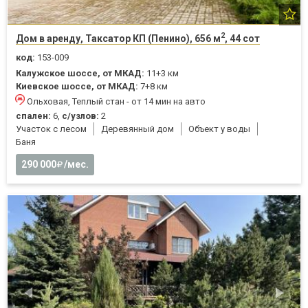
2
Дом в аренду, Таксатор КП (Пенино), 656 м
, 44 сот
код:
153-009
Калужское шоссе, от МКАД:
11+3 км
Киевское шоссе, от МКАД:
7+8 км
Ольховая, Теплый стан - от 14 мин на авто
спален:
6,
с/узлов:
2
Участок с лесом
Деревянный дом
Объект у воды
Баня
290 000
/мес.