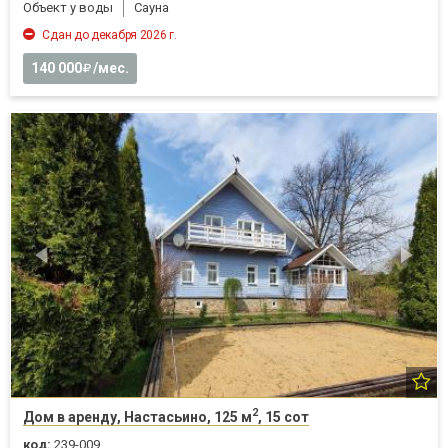
Объект у воды
Cауна
Сдан до декабря 2026 г.
140 000
/мес.
2
Дом в аренду, Настасьино, 125 м
, 15 сот
код:
239-009