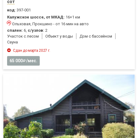
сот
код:
397-001
Калужское шоссе, от МКАД:
16+1 км
Ольховая, Прокшино - от 16 мин на авто
спален:
6,
с/узлов:
2
Участок с лесом
Объект у воды
Дом с бассейном
Cауна
Сдан до марта 2027 г.
65 000
/мес.