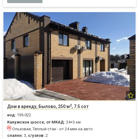
2
Дом в аренду, Былово, 250 м
, 7.5 сот
код:
195-022
Калужское шоссе, от МКАД:
24+3 км
Ольховая, Теплый стан - от 24 мин на авто
спален:
3,
с/узлов:
2