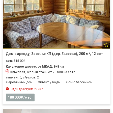
2
Дом в аренду, Заречье КП (дер. Евсеево), 200 м
, 12 сот
код:
515-004
Калужское шоссе, от МКАД:
8+8 км
Ольховая, Теплый стан - от 25 мин на авто
спален:
5,
с/узлов:
2
Деревянный дом
Объект у воды
Дом с бассейном
Сдан до августа 2026 г.
180 000
/мес.