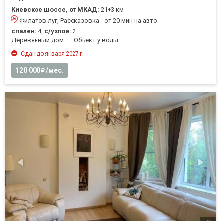
Киевское шоссе, от МКАД:
21+3 км
Филатов луг, Рассказовка - от 20 мин на авто
спален:
4,
с/узлов:
2
Деревянный дом
Объект у воды
Сдан до января 2027 г.
120 000
/мес.