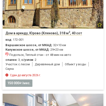
2
Дом в аренду, Юрово (Кленово), 318 м
, 40 сот
код:
172-001
Варшавское шоссе, от МКАД:
32+10 км
Калужское шоссе, от МКАД:
29+23 км
Подольск, Теплый стан - от 48 мин на авто
спален:
3,
с/узлов:
2
Участок с лесом
Деревянный дом
Объект у воды
Cауна
Сдан до августа 2026 г.
150 000
/мес.