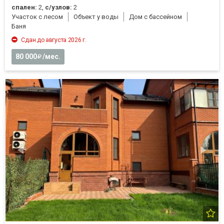
спален:
2,
с/узлов:
2
Участок с лесом
Объект у воды
Дом с бассейном
Баня
Сдан до августа 2026 г.
80 000
/мес.