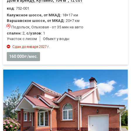
Дом в аренду, Кутьино, 104 м
, 12 сот
код:
752-001
Калужское шоссе, от МКАД:
18+17 км
Варшавское шоссе, от МКАД:
20+7 км
Подольск, Ольховая - от 35 мин на авто
спален:
2,
с/узлов:
1
Участок с лесом
Объект у воды
Сдан до января 2027 г.
160 000
/мес.