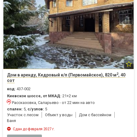
2
Дом в аренду, Кедровый к/п (Первомайское), 820 м
, 40
сот
код:
437-002
Киевское шоссе, от МКАД:
21+2 км
Рассказовка, Саларьево - от 22 мин на авто
спален:
5,
с/узлов:
5
Участок с лесом
Объект у воды
Дом с бассейном
Баня
Сдан до февраля 2027 г.