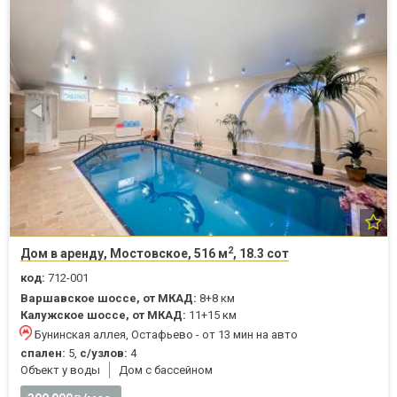
2
Дом в аренду, Мостовское, 516 м
, 18.3 сот
код:
712-001
Варшавское шоссе, от МКАД:
8+8 км
Калужское шоссе, от МКАД:
11+15 км
Бунинская аллея, Остафьево - от 13 мин на авто
спален:
5,
с/узлов:
4
Объект у воды
Дом с бассейном