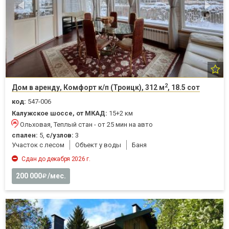
2
Дом в аренду, Комфорт к/п (Троицк), 312 м
, 18.5 сот
код:
547-006
Калужское шоссе, от МКАД:
15+2 км
Ольховая, Теплый стан - от 25 мин на авто
спален:
5,
с/узлов:
3
Участок с лесом
Объект у воды
Баня
Сдан до декабря 2026 г.
200 000
/мес.