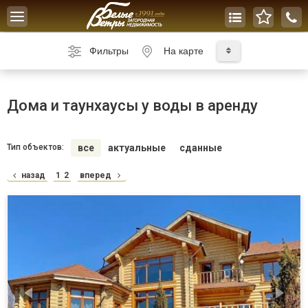
Toggle
navigation
Фильтры
На карте
Дома и таунхаусы у воды в аренду
Тип объектов:
все
актуальные
сданные
назад
1
2
вперед