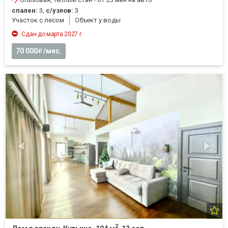
спален:
3,
с/узлов:
3
Участок с лесом
Объект у воды
Сдан до марта 2027 г.
70 000
/мес.
2