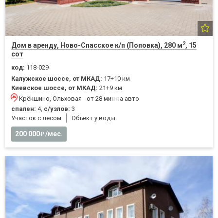
2
Дом в аренду, Ново-Спасское к/п (Поповка), 280 м
, 15
сот
код:
118-029
Калужское шоссе, от МКАД:
17+10 км
Киевское шоссе, от МКАД:
21+9 км
Крёкшино, Ольховая - от 28 мин на авто
спален:
4,
с/узлов:
3
Участок с лесом
Объект у воды
200 000
/мес.