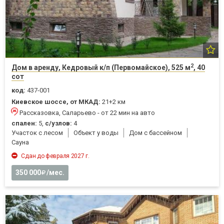
2
Дом в аренду, Кедровый к/п (Первомайское), 525 м
, 40
сот
код:
437-001
Киевское шоссе, от МКАД:
21+2 км
Рассказовка, Саларьево - от 22 мин на авто
спален:
5,
с/узлов:
4
Участок с лесом
Объект у воды
Дом с бассейном
Cауна
Сдан до февраля 2027 г.
350 000
/мес.