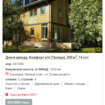
2
Дом в аренду, Комфорт к/п (Троицк), 300 м
, 14 сот
код:
547-005
Калужское шоссе, от МКАД:
15+2 км
Ольховая, Теплый стан - от 25 мин на авто
спален:
5,
с/узлов:
4
Участок с лесом
Деревянный дом
Объект у воды
Баня
Cауна
Сдан до марта 2027 г.
350 000
/мес.