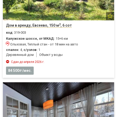
2
Дом в аренду, Евсеево, 150 м
, 6 сот
код:
319-003
Калужское шоссе, от МКАД:
15+6 км
Ольховая, Теплый стан - от 18 мин на авто
спален:
4,
с/узлов:
1
Деревянный дом
Объект у воды
Сдан до апреля 2026 г.
84 500
/мес.