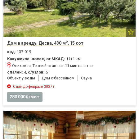
2
Дом в аренду, Десна, 430 м
, 15 сот
код:
137-019
Калужское шоссе, от МКАД:
11+1 км
Ольховая, Теплый стан - от 11 мин на авто
спален:
4,
с/узлов:
5
Объект у воды
Дом с бассейном
Cауна
Сдан до февраля 2027 г.
280 000
/мес.