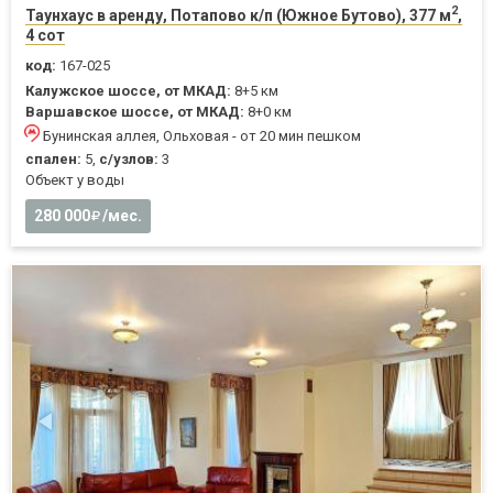
2
Таунхаус в аренду, Потапово к/п (Южное Бутово), 377 м
,
4 сот
код:
167-025
Калужское шоссе, от МКАД:
8+5 км
Варшавское шоссе, от МКАД:
8+0 км
Бунинская аллея, Ольховая - от 20 мин пешком
спален:
5,
с/узлов:
3
Объект у воды
280 000
/мес.