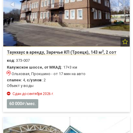
2
Таунхаус в аренду, Заречье КП (Троицк), 143 м
, 2 сот
код:
373-007
Калужское шоссе, от МКАД:
17+3 км
Ольховая, Прокшино - от 17 мин на авто
спален:
4,
с/узлов:
2
Объект у воды
Сдан до сентября 2026 г.
60 000
/мес.