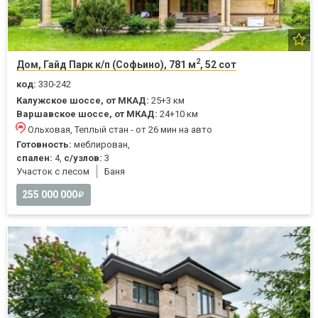
2
Дом, Гайд Парк к/п (Софьино), 781 м
, 52 сот
код:
330-242
Калужское шоссе, от МКАД:
25+3 км
Варшавское шоссе, от МКАД:
24+10 км
Ольховая, Теплый стан - от 26 мин на авто
Готовность:
меблирован,
спален:
4,
с/узлов:
3
Участок с лесом
Баня
255 000 000