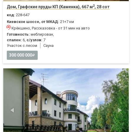
2
Дом, Графские пруды КП (Каменка), 667 м
, 28 сот
код:
228-647
Киевское шоссе, от МКАД:
21+7 км
Крёкшино, Рассказовка - от 31 мин на авто
Готовность:
меблирован,
спален:
6,
с/узлов:
7
Участок с лесом
Cауна
300 000 000