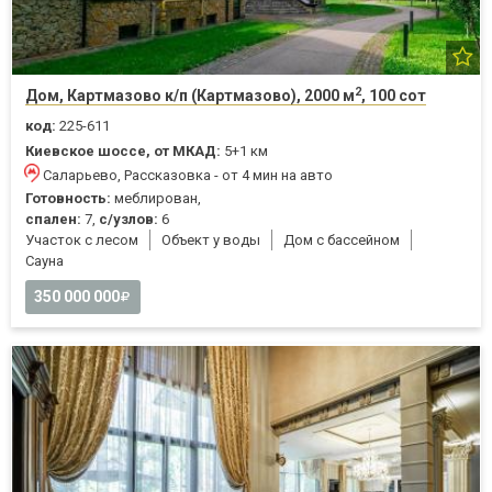
2
Дом, Картмазово к/п (Картмазово), 2000 м
, 100 сот
код:
225-611
Киевское шоссе, от МКАД:
5+1 км
Саларьево, Рассказовка - от 4 мин на авто
Готовность:
меблирован,
спален:
7,
с/узлов:
6
Участок с лесом
Объект у воды
Дом с бассейном
Cауна
350 000 000