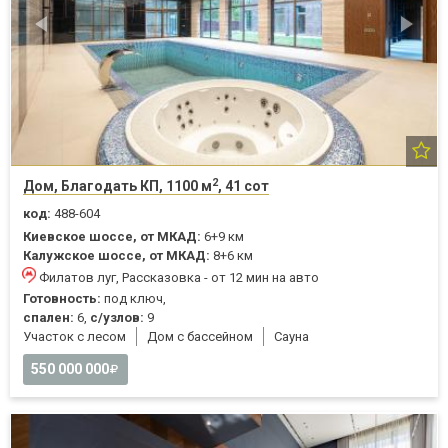
2
Дом, Благодать КП, 1100 м
, 41 сот
код:
488-604
Киевское шоссе, от МКАД:
6+9 км
Калужское шоссе, от МКАД:
8+6 км
Филатов луг, Рассказовка - от 12 мин на авто
Готовность:
под ключ,
спален:
6,
с/узлов:
9
Участок с лесом
Дом с бассейном
Cауна
550 000 000