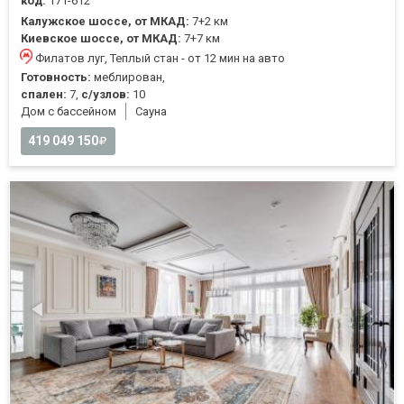
код:
171-612
Калужское шоссе, от МКАД:
7+2 км
Киевское шоссе, от МКАД:
7+7 км
Филатов луг, Теплый стан - от 12 мин на авто
Готовность:
меблирован,
спален:
7,
с/узлов:
10
Дом с бассейном
Cауна
419 049 150