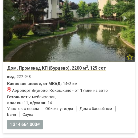
2
Дом, Променад КП (Бурцево), 2200 м
, 125 сот
код:
227-943
Киевское шоссе, от МКАД:
14+3 км
Аэропорт Внуково, Кокошкино - от 17 мин на авто
Готовность:
меблирован,
спален:
11,
с/узлов:
14
Участок с лесом
Объект у воды
Дом с бассейном
Баня
Cауна
1 314 664 000