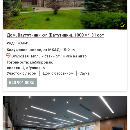
2
Дом, Ваутутинки к/п (Ватутинки), 1000 м
, 31 сот
код:
140-845
Калужское шоссе, от МКАД:
15+2 км
Ольховая, Теплый стан - от 14 мин на авто
Готовность:
меблирован,
спален:
4,
с/узлов:
6
Участок с лесом
Дом с бассейном
Cауна
540 991 008