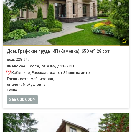
2
Дом, Графские пруды КП (Каменка), 650 м
, 28 сот
код:
228-947
Киевское шоссе, от МКАД:
21+7 км
Крёкшино, Рассказовка - от 31 мин на авто
Готовность:
меблирован,
спален:
5,
с/узлов:
5
Cауна
265 000 000