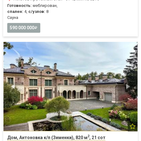
Готовность:
меблирован,
спален:
4,
с/узлов:
8
Cауна
590 000 000
2
Дом, Антоновка к/п (Зименки), 820 м
, 21 сот