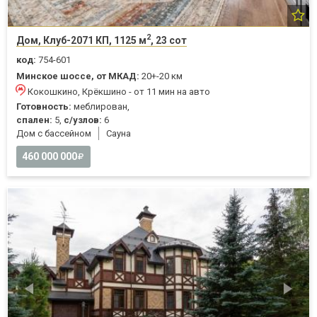
2
Дом, Клуб-2071 КП, 1125 м
, 23 сот
код:
754-601
Минское шоссе, от МКАД:
20+-20 км
Кокошкино, Крёкшино - от 11 мин на авто
Готовность:
меблирован,
спален:
5,
с/узлов:
6
Дом с бассейном
Cауна
460 000 000