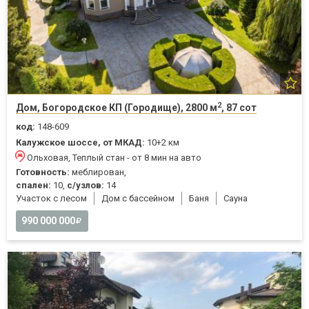
2
Дом, Богородское КП (Городище), 2800 м
, 87 сот
код:
148-609
Калужское шоссе, от МКАД:
10+2 км
Ольховая, Теплый стан - от 8 мин на авто
Готовность:
меблирован,
спален:
10,
с/узлов:
14
Участок с лесом
Дом с бассейном
Баня
Cауна
990 000 000