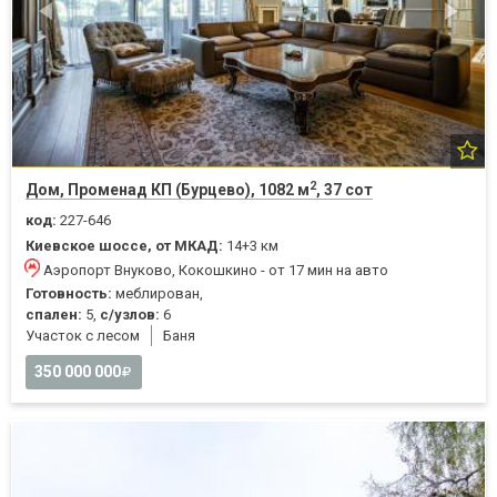
2
Дом, Променад КП (Бурцево), 1082 м
, 37 сот
код:
227-646
Киевское шоссе, от МКАД:
14+3 км
Аэропорт Внуково, Кокошкино - от 17 мин на авто
Готовность:
меблирован,
спален:
5,
с/узлов:
6
Участок с лесом
Баня
350 000 000