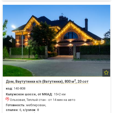
2
Дом, Ваутутинки к/п (Ватутинки), 800 м
, 20 сот
код:
140-808
Калужское шоссе, от МКАД:
15+2 км
Ольховая, Теплый стан - от 14 мин на авто
Готовность:
меблирован,
спален:
6,
с/узлов:
8