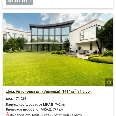
560 000 000
2
Дом, Антоновка к/п (Зименки), 1414 м
, 31.3 сот
код:
171-925
Калужское шоссе, от МКАД:
7+2 км
Киевское шоссе, от МКАД:
7+7 км
Филатов луг, Теплый стан - от 12 мин на авто