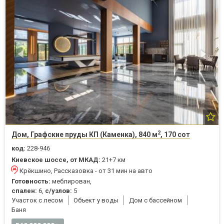
2
Дом, Графские пруды КП (Каменка), 840 м
, 170 сот
код:
228-946
Киевское шоссе, от МКАД:
21+7 км
Крёкшино, Рассказовка - от 31 мин на авто
Готовность:
меблирован,
спален:
6,
с/узлов:
5
Участок с лесом
Объект у воды
Дом с бассейном
Баня