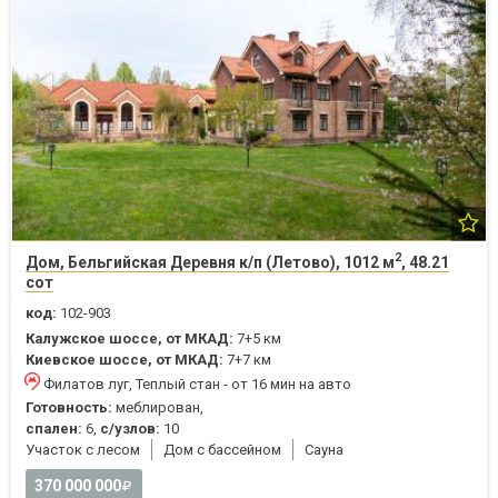
2
Дом, Бельгийская Деревня к/п (Летово), 1012 м
, 48.21
сот
код:
102-903
Калужское шоссе, от МКАД:
7+5 км
Киевское шоссе, от МКАД:
7+7 км
Филатов луг, Теплый стан - от 16 мин на авто
Готовность:
меблирован,
спален:
6,
с/узлов:
10
Участок с лесом
Дом с бассейном
Cауна
370 000 000