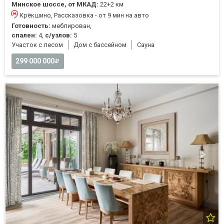
Минское шоссе, от МКАД:
22+2 км
Крёкшино, Рассказовка - от 9 мин на авто
Готовность:
меблирован,
спален:
4,
с/узлов:
5
Участок с лесом
Дом с бассейном
Cауна
299 000 000