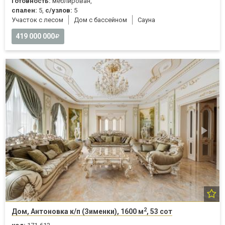
Готовность:
меблирован,
спален:
5,
с/узлов:
5
Участок с лесом
Дом с бассейном
Cауна
419 000 000
2
Дом, Антоновка к/п (Зименки), 1600 м
, 53 сот