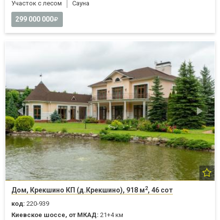
Участок с лесом
Cауна
299 000 000
2
Дом, Крекшино КП (д.Крекшино), 918 м
, 46 сот
код:
220-939
Киевское шоссе, от МКАД:
21+4 км