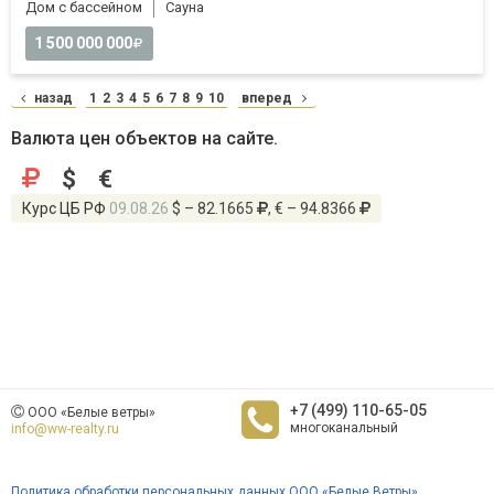
Дом с бассейном
Cауна
1 500 000 000
назад
1
2
3
4
5
6
7
8
9
10
вперед
Валюта цен объектов на сайте.
$
€
Курс ЦБ РФ
09.08.26
$ – 82.1665
, € – 94.8366
+7 (499) 110-65-05
ООО «Белые ветры»
многоканальный
info@ww-realty.ru
Политика обработки персональных данных ООО «Белые Ветры»