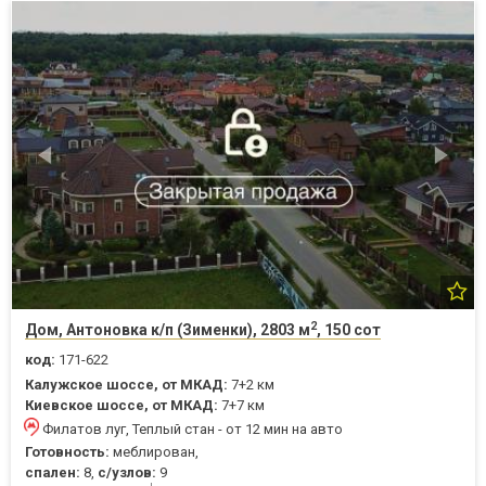
2
Дом, Антоновка к/п (Зименки), 2803 м
, 150 сот
код:
171-622
Калужское шоссе, от МКАД:
7+2 км
Киевское шоссе, от МКАД:
7+7 км
Филатов луг, Теплый стан - от 12 мин на авто
Готовность:
меблирован,
спален:
8,
с/узлов:
9