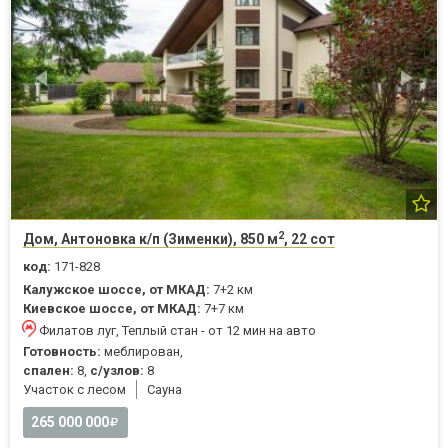
2
Дом, Антоновка к/п (Зименки), 850 м
, 22 сот
код:
171-828
Калужское шоссе, от МКАД:
7+2 км
Киевское шоссе, от МКАД:
7+7 км
Филатов луг, Теплый стан - от 12 мин на авто
Готовность:
меблирован,
спален:
8,
с/узлов:
8
Участок с лесом
Cауна
265 000 000