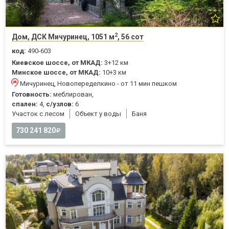
2
Дом, ДСК Мичуринец, 1051 м
, 56 сот
код:
490-603
Киевское шоссе, от МКАД:
3+12 км
Минское шоссе, от МКАД:
10+3 км
Мичуринец, Новопеределкино - от 11 мин пешком
Готовность:
меблирован,
спален:
4,
с/узлов:
6
Участок с лесом
Объект у воды
Баня
730 241 820