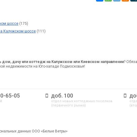
ком шоссе
(175)
на Калужском шоссе
(111)
ь дом, дачу или коттедж на Калужском или Киевском направлении
? Обяз
ной недвижимости на Юго-западе Подмосковья!
10-65-05
доб. 100
до
ый
отдел новых коттеджных поселков
отде
(первичного рынка)
(вто
сональных данных ООО «Белые Ветры»