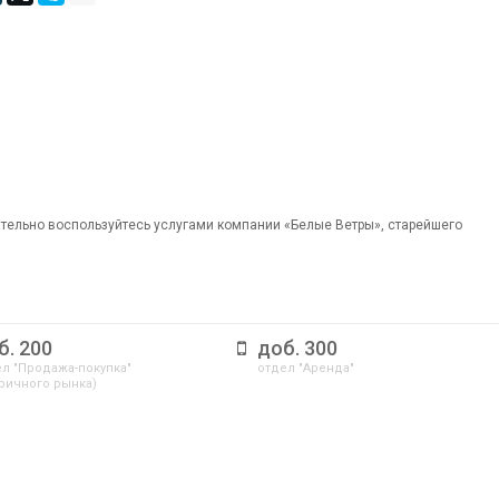
ательно воспользуйтесь услугами компании «Белые Ветры», старейшего
б. 200
доб. 300
л "Продажа-покупка"
отдел "Аренда"
ричного рынка)