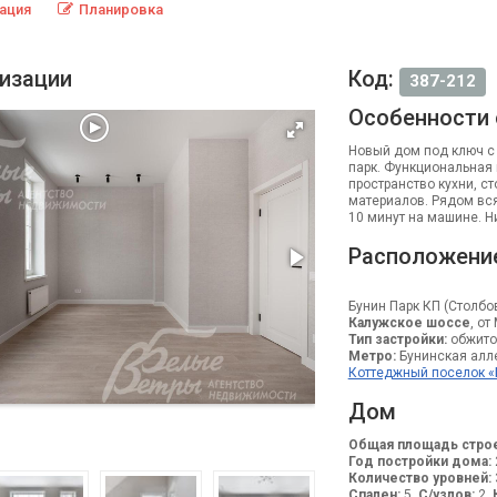
ация
Планировка
лизации
Код:
387-212
Особенности
Новый дом под ключ с
парк. Функциональная 
пространство кухни, с
материалов. Рядом вся
10 минут на машине. 
Расположени
Бунин Парк КП (Столбо
Калужское шоссе
, от
Тип застройки:
обжито
Метро:
Бунинская аллея
Коттеджный поселок «
Дом
Общая площадь строе
Год постройки дома:
Количество уровней:
Спален:
5.
С/узлов:
2.