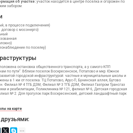
рмация об участке:
участок находится в центре поселка и огорожен по
ким забором.
и
ый, в процессе подключения)
й договор с мосэнерго)
ьный
изованная
олокно)
деонаблюдение по поселку)
раструктуры
положена остановка общественного транспорта, а у самого КПП
нам по пути". Вблизи поселок Воскресенское, Потапово и мкр. Южное
развитой городской инфраструктурой: частные и муниципальные школы и
ены в 1 км от поселка. ТЦ Потапово, Арус-П, Бунинская аллея, Бутово
н. Филиал № 4 ТГБ ДЗМ, Филиал № 3 ТГБ ДЗМ, Филиал Газпром Трансгаз
ики и реабилитации, Поликлиника № 121, филиал № 6, Детская городская
лиал № 2. Для прогулок парк Воскресенский, детский ландшафтный парк
лы на карте
 друзьями: