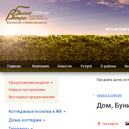
Главная
Компания
Новости
Услуги
О районе
Ко
Продажа дачи, ко
Предложения недели
Новые поступления
н
азад к списку
Выгодные предложения
Дом, Бун
Коттеджные поселки и ЖК
Дома, коттеджи
На карте
Таунхаусы