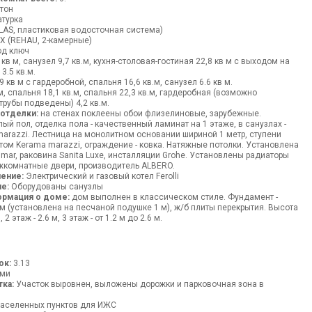
тон
турка
LAS, пластиковая водосточная система)
Х (REHAU, 2-камерные)
д ключ
кв м, санузел 9,7 кв.м, кухня-столовая-гостиная 22,8 кв м с выходом на
3.5 кв.м.
 кв м с гардеробной, спальня 16,6 кв.м, санузел 6.6 кв м.
м, спальня 18,1 кв.м, спальня 22,3 кв.м, гардеробная (возможно
трубы подведены) 4,2 кв.м.
 отделки:
на стенах поклеены обои флизелиновые, зарубежные.
ый пол, отделка пола - качественный ламинат на 1 этаже, в санузлах -
arazzi. Лестница на монолитном основании шириной 1 метр, ступени
ом Kerama marazzi, ограждение - ковка. Натяжные потолки. Установлена
imar, раковина Sanita Luxe, инсталляции Grohe. Установлены радиаторы
жкомнатные двери, производитель ALBERO.
ение:
Электрический и газовый котел Ferolli
е:
Оборудованы санузлы
ормация о доме:
дом выполнен в классическом стиле. Фундамент -
м (установлена на песчаной подушке 1 м), ж/б плиты перекрытия. Высота
 2 этаж - 2.6 м, 3 этаж - от 1.2 м до 2.6 м.
ок:
3.13
ями
тка:
Участок выровнен, выложены дорожки и парковочная зона в
аселенных пунктов для ИЖС