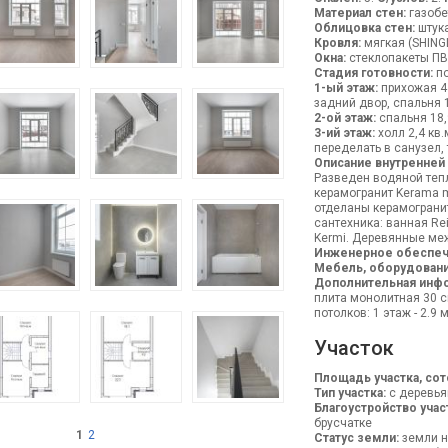
Материал стен:
газобе
Облицовка стен:
штука
Кровля:
мягкая (SHING
Окна:
стеклопакеты ПВ
Стадия готовности:
по
1-ый этаж:
прихожая 4 
задний двор, спальня 1
2-ой этаж:
спальня 18,9
3-ий этаж:
холл 2,4 кв.
переделать в санузел, 
Описание внутренней
Разведен водяной тепл
керамогранит Kerama m
отделаны керамогранит
сантехника: ванная Re
Kermi. Деревянные ме
Инженерное обеспеч
Мебель, оборудовани
Дополнительная инф
плита монолитная 30 с
потолков: 1 этаж - 2.9 м,
Участок
Площадь участка, сот
Тип участка:
с деревь
Благоустройство учас
брусчатке
1
2
Статус земли:
земли н