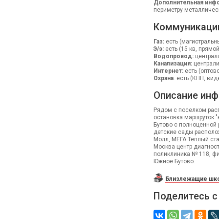
Дополнительная инфо
периметру металличес
Коммуникаци
Газ:
есть (магистральн
Э/э:
есть (15 кв, прямо
Водопровод:
централ
Канализация:
централ
Интернет:
есть (оптов
Охрана
: есть (КПП, ви
Описание инф
Рядом с поселком рас
остановка маршруток "
Бутово с полноценной 
детские сады располож
Молл, МЕГА Теплый ста
Москва центр диагност
поликлиника № 118, фи
Южное Бутово.
Близлежащие шко
Поделитесь с