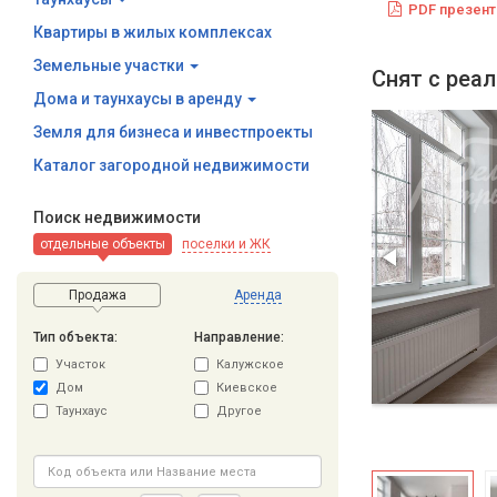
PDF презент
Квартиры в жилых комплексах
Земельные участки
Снят с реа
Дома и таунхаусы в аренду
Земля для бизнеса и инвестпроекты
Каталог загородной недвижимости
Поиск недвижимости
отдельные объекты
поселки и ЖК
Продажа
Аренда
Тип объекта:
Направление:
Участок
Калужское
Дом
Киевское
Таунхаус
Другое