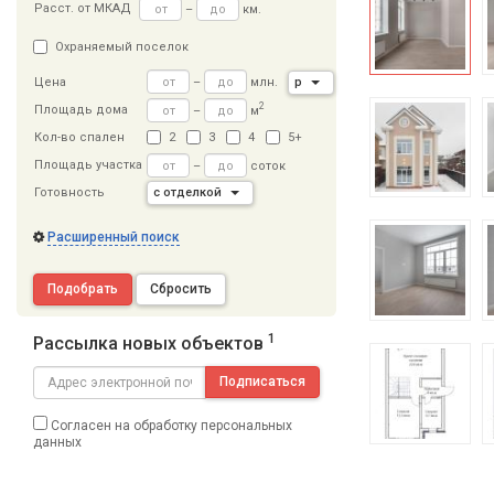
Расст
.
от МКАД
–
км.
Охраняемый поселок
–
млн.
р
Цена
2
Площадь дома
–
м
Кол-во спален
2
3
4
5+
Площадь участка
–
соток
Готовность
с отделкой
Расширенный поиск
Подобрать
Сбросить
1
Рассылка новых объектов
Подписаться
Согласен на обработку персональных
данных