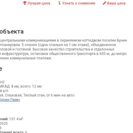
Лучшая цена
Узнать о снижении
Ваша цена
 объекта
 центральными коммуникациями в охраняемом коттеджом поселке Бунин
планировка: 5 спален (одна спальня на 1-ом этаже), объединенное
толовой и гостиной. Высокое качество строительства и отделочных
 инфраструктура, остановка общественного транспорта в 600 м, до метро
Низкие коммунальные платежи.
е
во)
 МКАД: 8 км, всего: 12 км
й к/п
, Ольховая, Теплый стан; от 6 мин на авто
Бунин Парк»
2
ний:
101.4 м
2025
3
Комнат всего:
6.