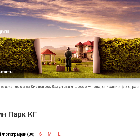
нтакты
ттеджа, дома на Киевском, Калужском шоссе
— цена, описание, фото, рас
ин Парк КП
S
M
L
Фотографии (30):