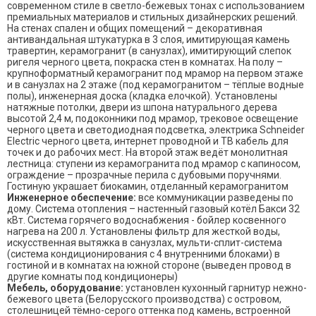
современном стиле в светло-бежевых тонах с использованием
премиальных материалов и стильных дизайнерских решений.
На стенах спален и общих помещений – декоративная
антивандальная штукатурка в 3 слоя, имитирующая камень
травертин, керамогранит (в санузлах), имитирующий слепок
ригеля черного цвета, покраска стен в комнатах. На полу –
крупноформатный керамогранит под мрамор на первом этаже
и в санузлах на 2 этаже (под керамогранитом – тёплые водные
полы), инженерная доска (кладка елочкой). Установлены
натяжные потолки, двери из шпона натурального дерева
высотой 2,4 м, подоконники под мрамор, трековое освещение
черного цвета и светодиодная подсветка, электрика Schneider
Electric черного цвета, интернет проводной и ТВ кабель для
точек и до рабочих мест. На второй этаж ведёт монолитная
лестница: ступени из керамогранита под мрамор с капиносом,
ограждение – прозрачные перила с дубовыми поручнями.
Гостиную украшает биокамин, отделанный керамогранитом
Инженерное обеспечение:
все коммуникации разведены по
дому. Система отопления – настенный газовый котёл Бакси 32
кВт. Система горячего водоснабжения - бойлер косвенного
нагрева на 200 л. Установлены фильтр для жесткой воды,
искусственная вытяжка в санузлах, мульти-сплит-система
(система кондиционирования с 4 внутренними блоками) в
гостиной и в комнатах на южной стороне (выведен провод в
другие комнаты под кондиционеры)
Мебель, оборудование:
установлен кухонный гарнитур нежно-
бежевого цвета (Белорусского производства) с островом,
столешницей тёмно-серого оттенка под камень, встроенной