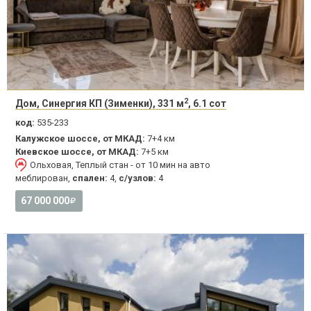
2
Дом, Синергия КП (Зименки), 331 м
, 6.1 сот
код:
535-233
Калужское шоссе, от МКАД:
7+4 км
Киевское шоссе, от МКАД:
7+5 км
Ольховая, Теплый стан - от 10 мин на авто
меблирован,
спален:
4,
с/узлов:
4
67 000 000