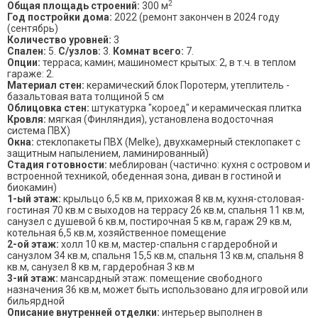
2
Общая площадь строений:
300 м
Год постройки дома:
2022 (ремонт закончен в 2024 году
(сентябрь)
Количество уровней:
3
Спален:
5.
С/узлов:
3.
Комнат всего:
7.
Опции:
терраса; камин; машиномест крытых: 2, в т.ч. в теплом
гараже: 2.
Материал стен:
керамический блок Поротерм, утеплитель -
базальтовая вата толщиной 5 см
Облицовка стен:
штукатурка "короед" и керамическая плитка
Кровля:
мягкая (Финляндия), установлена водосточная
система ПВХ)
Окна:
стеклопакеты ПВХ (Melke), двухкамерный стеклопакет с
защитным напылением, ламинированный)
Стадия готовности:
меблирован (частично: кухня с островом и
встроенной техникой, обеденная зона, диван в гостиной и
биокамин)
1-ый этаж:
крыльцо 6,5 кв.м, прихожая 8 кв.м, кухня-столовая-
гостиная 70 кв.м с выходов на террасу 26 кв.м, спальня 11 кв.м,
санузел с душевой 6 кв.м, постирочная 5 кв.м, гараж 29 кв.м,
котельная 6,5 кв.м, хозяйственное помещение
2-ой этаж:
холл 10 кв.м, мастер-спальня с гардеробной и
санузлом 34 кв.м, спальня 15,5 кв.м, спальня 13 кв.м, спальня 8
кв.м, санузел 8 кв.м, гардеробная 3 кв.м
3-ий этаж:
мансардный этаж: помещение свободного
назначения 36 кв.м, может быть использовано для игровой или
бильярдной
Описание внутренней отделки:
интерьер выполнен в