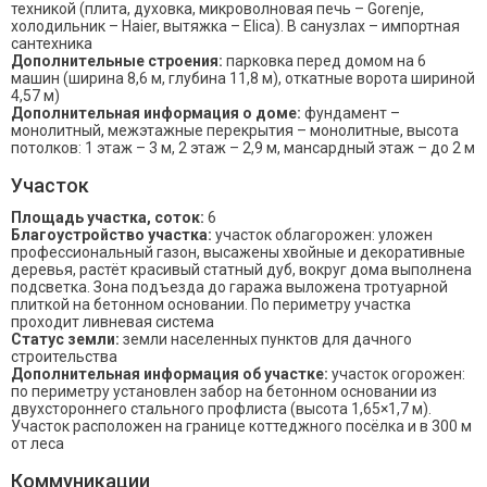
техникой (плита, духовка, микроволновая печь – Gorenje,
холодильник – Haier, вытяжка – Elica). В санузлах – импортная
сантехника
Дополнительные строения:
парковка перед домом на 6
машин (ширина 8,6 м, глубина 11,8 м), откатные ворота шириной
4,57 м)
Дополнительная информация о доме:
фундамент –
монолитный, межэтажные перекрытия – монолитные, высота
потолков: 1 этаж – 3 м, 2 этаж – 2,9 м, мансардный этаж – до 2 м
Участок
Площадь участка, соток:
6
Благоустройство участка:
участок облагорожен: уложен
профессиональный газон, высажены хвойные и декоративные
деревья, растёт красивый статный дуб, вокруг дома выполнена
подсветка. Зона подъезда до гаража выложена тротуарной
плиткой на бетонном основании. По периметру участка
проходит ливневая система
Статус земли:
земли населенных пунктов для дачного
строительства
Дополнительная информация об участке:
участок огорожен:
по периметру установлен забор на бетонном основании из
двухстороннего стального профлиста (высота 1,65×1,7 м).
Участок расположен на границе коттеджного посёлка и в 300 м
от леса
Коммуникации