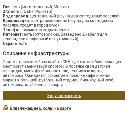
Газ:
есть (магистральный, Мосгаз)
Э/э:
есть (15 кВт, Россети)
Водопровод:
центральный (взу на два коттеджных посёлка)
Канализация:
централизованная (взу на два коттеджных
посёлка, уходят в городскую)
Телефон:
возможно подключение
Интернет:
есть (оптоволокно, разведено 2 кабеля для
телевидения - эфирный и спутниковый)
Охрана
: есть
Описание инфраструктуры
Рядом с поселком база клуба ЦСКА, где жители близлежащих
мест могут заниматься спортом. В поселке своя детская
площадка, мини-футбольное поле, теннисные корты,
автомойка. Ожидается открытие в поселке кафе и мини-
маркета. большой футбольный стадион, бильярдный клуб,
автомойка, клуб конного спорта
Хочу посмотреть
Близлежащие школы на карте