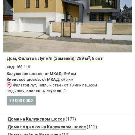
2
Дом, Филатов Луг к/п (Зименки), 289 м
, 8 сот
код:
168-116
Калужское шоссе, от МКАД:
5+6 км
Киевское шоссе, от МКАД:
6+5 км
Филатов луг, Теплый стан - от 10 мин пешком
под ключ,
спален:
4,
с/узлов:
3
79 000 000
Дома на Калужском шоссе
(177)
Дома под ключ на Калужском шоссе
(112)
Дома в районе Ватутинки
(13)