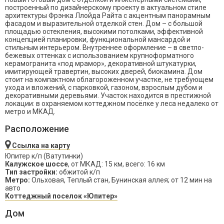
построенный по дизайнерскому проекту в актуальном стиле
архитектуры Фрэнка Ллойда Райта с акцентным панорамным
фасадом и выразительной отделкой стен. Дом – с большой
площадью остекления, высокими потолками, эффективной
концепцией планировки, функциональной мансардой и
стильным интерьером. Внутреннее оформление – в светло-
бежевых оттенках с использованием крупноформатного
керамогранита «под мрамор», декоративной штукатурки,
имитирующей травертин, высоких дверей, биокамина. Дом
стоит на компактном облагороженном участке, не требующем
ухода и вложений, с парковкой, газоном, взрослым дубом и
декоративными деревьями. Участок находится в престижной
локации: в охраняемом коттеджном посёлке у леса недалеко от
метро и МКАД.
Расположение
Ссылка на карту
Юпитер к/п (Ватутинки)
Калужское шоссе
, от МКАД: 15 км, всего: 16 км
Тип застройки:
обжитой к/п
Метро:
Ольховая, Теплый стан, Бунинская аллея; от 12 мин на
авто
Коттеджный поселок «Юпитер»
Дом