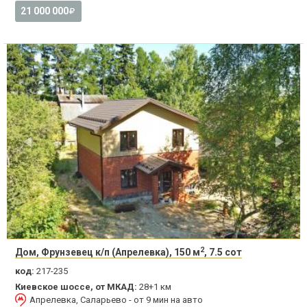
21 000 000
2
Дом, Фрунзевец к/п (Апрелевка), 150 м
, 7.5 сот
код:
217-235
Киевское шоссе, от МКАД:
28+1 км
Апрелевка, Саларьево - от 9 мин на авто