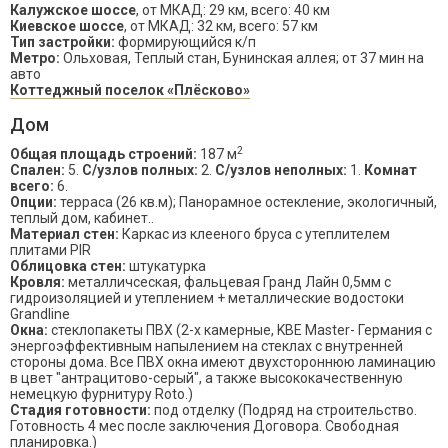
Калужское шоссе
, от МКАД: 29 км, всего: 40 км
Киевское шоссе
, от МКАД: 32 км, всего: 57 км
Тип застройки:
формирующийся к/п
Метро:
Ольховая, Теплый стан, Бунинская аллея; от 37 мин на
авто
Коттеджный поселок «Плёсково»
Дом
2
Общая площадь строений:
187 м
Спален:
5.
С/узлов полных:
2.
С/узлов неполных:
1.
Комнат
всего:
6.
Опции:
терраса (26 кв.м); Панорамное остекление, экологичный,
теплый дом, кабинет..
Материал стен:
Каркас из клееного бруса с утеплителем
плитами PIR
Облицовка стен:
штукатурка
Кровля:
металличсеская, фальцевая Гранд Лайн 0,5мм с
гидроизоляцией и утеплением + металлические водостоки
Grandline
Окна:
стеклопакеты ПВХ (2-х камерные, KBE Master- Германия с
энергоэффективным напылением на стеклах с внутренней
стороны дома. Все ПВХ окна имеют двухстороннюю ламинацию
в цвет "антрацитово-серый", а также высококачественную
немецкую фурнитуру Roto.)
Стадия готовности:
под отделку (Подряд на строительство.
Готовность 4 мес после заключения Договора. Свободная
планировка.)