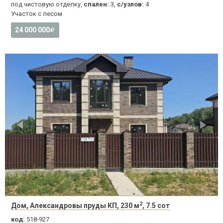
под чистовую отделку,
спален:
3,
с/узлов:
4
Участок с лесом
24 000 000
2
Дом, Александровы пруды КП, 230 м
, 7.5 сот
код:
518-927