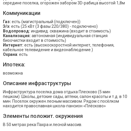
середине поселка, огорожен забором 3D-рабица высотой 1,8м
Коммуникации
Газ:
есть (магистральный (подключен))
Э/э:
есть (25 кВт (3 фазы 220/380) - подключено)
Водопровод:
индивид. скважина (входит в стоимость)
Канализация:
автономная (индивидуальная станция
биоочистки входит в стоимость)
Интернет:
есть (высокоскоростной интернет, телефония,
кабельное телевидение и видеонаблюдение.)
Охрана
: есть
Ипотека:
возможна
Описание инфраструктуры
Инфраструктура поселка дома отдыха Плесково (5 мин
пешком). Школы, детские сады, аптеки, салон красоты и т.д. в 10
мин. Поселок окружен лесным массивом. Рядом с посёлком
находится православная школа-пансион «Плёсково»
Элементы положит. окружения
В 50 метрах река Пахра и лесной массив.