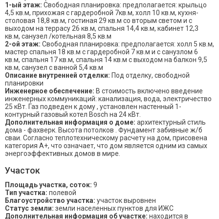
1-ый этаж:
Свободная планировка: предполагается: крыльцо
4,5 кв.м, прихожая с гардеробной 7кв.м, холл 10 кв.м, кухня-
столовая 18,8 кв.м, гостиная 29 кв.м со вторым светом и с
выходом на террасу 26 кв.м, спальня 14,4 кв.м, кабинет 12,3
кв.м, санузел /котельная 8,5 кв.м
2-ой этаж:
Свободная планировка: предполагается: холл 5 кв.м,
мастер спальня 18 кв.м с гардеробной 7 кв.м и с санузлом 6
кв.м, спальня 17 кв.м, спальня 14 кв.м с выходом на балкон 9,5
кв.м, санузел с ванной 5,4 кв.м
Описание внутренней отделки:
Под отделку, свободной
планировки
Инженерное обеспечение:
В стоимость включено введение
инженерных коммуникаций: канализация, вода, электричество
25 кВт. Газ подведен к дому , установлен настенный 1-
контурный газовый котел Bosch на 24 кВт.
Дополнительная информация о доме:
архитектурный стиль
дома - фахверк. Высота потолков . Фундамент забивные ж/б
сваи. Согласно теплотехническому расчету на дом, присовена
категория А+, что означает, что дом является одним из самых
энергоэффективных домов в мире.
Участок
Площадь участка, соток:
9
Тип участка:
полевой
Благоустройство участка:
участок выровнен
Статус земли:
земли населенных пунктов для ИЖС
Дополнительная информация об участке:
находится в