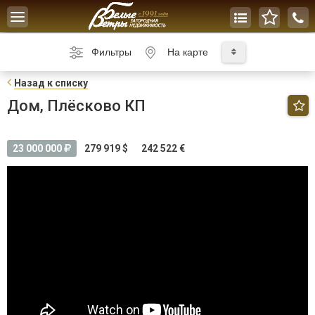
Toggle
navigation
Фильтры
На карте
Н
азад к списку
Дом, Плёсково КП
23 000 000
279 919 $
242 522 €