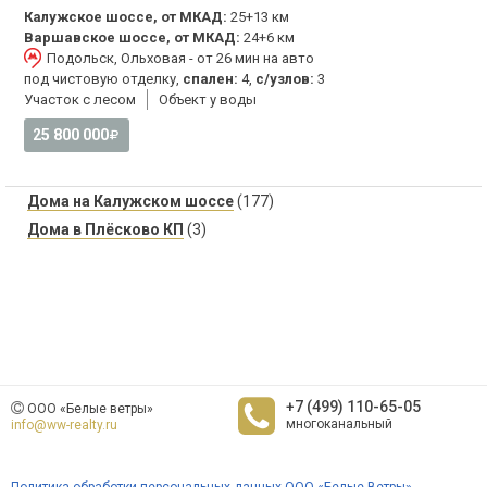
Калужское шоссе, от МКАД:
25+13 км
Варшавское шоссе, от МКАД:
24+6 км
Подольск, Ольховая - от 26 мин на авто
под чистовую отделку,
спален:
4,
с/узлов:
3
Участок с лесом
Объект у воды
25 800 000
Дома на Калужском шоссе
(177)
Дома в Плёсково КП
(3)
+7 (499) 110-65-05
ООО «Белые ветры»
многоканальный
info@ww-realty.ru
Политика обработки персональных данных ООО «Белые Ветры»