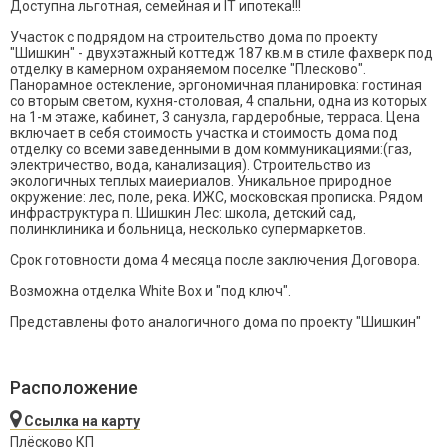
Доступна льготная, семейная и IT ипотека!!!
Участок с подрядом на строительство дома по проекту
"Шишкин" - двухэтажный коттедж 187 кв.м в стиле фахверк под
отделку в камерном охраняемом поселке "Плесково".
Панорамное остекление, эргономичная планировка: гостиная
со вторым светом, кухня-столовая, 4 спальни, одна из которых
на 1-м этаже, кабинет, 3 санузла, гардеробные, терраса. Цена
включает в себя стоимость участка и стоимость дома под
отделку со всеми заведенными в дом коммуникациями:(газ,
электричество, вода, канализация). Строительство из
экологичных теплых маиериалов. Уникальное природное
окружение: лес, поле, река. ИЖС, московская прописка. Рядом
инфраструктура п. Шишкин Лес: школа, детский сад,
полинклиника и больница, несколько супермаркетов.
Срок готовности дома 4 месяца после заключения Договора.
Возможна отделка White Box и "под ключ".
Представлены фото аналогичного дома по проекту "Шишкин"
Расположение
Ссылка на карту
Плёсково КП