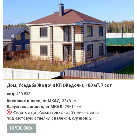
2
Дом, Усадьба Жодочи КП (Жедочи), 180 м
, 7 сот
код:
420-832
Киевское шоссе, от МКАД:
32+8 км
Калужское шоссе, от МКАД:
29+14 км
Филатов луг, Рассказовка - от 33 мин на авто
под чистовую отделку,
спален:
4,
с/узлов:
2
16 500 000