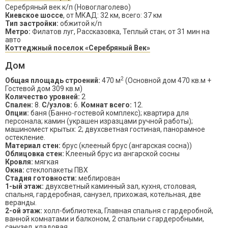
Серебряный век к/п (Новоглаголево)
Киевское шоссе
, от МКАД: 32 км, всего: 37 км
Тип застройки:
обжитой к/п
Метро:
Филатов луг, Рассказовка, Теплый стан; от 31 мин на
авто
Коттеджный поселок «Серебряный Век»
Дом
2
Общая площадь строений:
470 м
(Основной дом 470 кв.м +
Гостевой дом 309 кв.м)
Количество уровней:
2
Спален:
8.
С/узлов:
6.
Комнат всего:
12.
Опции:
баня (Банно-гостевой комплекс); квартира для
персонала; камин (украшен изразцами ручной работы);
машиномест крытых: 2; двухсветная гостиная, панорамное
остекление.
Материал стен:
брус (клееный брус (ангарская сосна))
Облицовка стен:
Клееный брус из ангарской сосны
Кровля:
мягкая
Окна:
стеклопакеты ПВХ
Стадия готовности:
меблирован
1-ый этаж:
двухсветный каминный зал, кухня, столовая,
спальня, гардеробная, санузел, прихожая, котельная, две
веранды.
2-ой этаж:
холл-библиотека, Главная спальня с гардеробной,
ванной комнатами и балконом, 2 спальни с гардеробными,
санузел, кладовая.