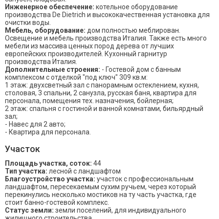
Инженерное обеспечение:
котельное оборудование
производства De Dietrich и высококачественная установка для
очистки воды.
Мебель, оборудование:
дом полностью меблирован.
Освещение и мебель производства Италия. Также есть много
мебели из массива ценных пород дерева от лучших
европейских производителей. Кухонный гарнитур
производства Италия.
Дополнительные строения:
- Гостевой дом с банным
комплексом с отделкой "под ключ" 309 кв.м:
1 этаж: двухсветный зал с панорамным остеклением, кухня,
столовая, 3 спальни, 2 санузла, русская баня, квартира для
персонала, помещения тех. назначения, бойлерная;
2 этаж: спальня с гостиной и ванной комнатами, бильярдный
зал;
- Навес для 2 авто;
- Квартира для персонала.
Участок
Площадь участка, соток:
44
Тип участка:
лесной с ландшафтом
Благоустройство участка:
участок с профессиональным
ландшафтом, пересекаемым сухим ручьем, через который
перекинулись несколько мостиков на ту часть участка, где
стоит банно-гостевой комплекс.
Статус земли:
земли поселений, для индивидуального
жилищного строительства