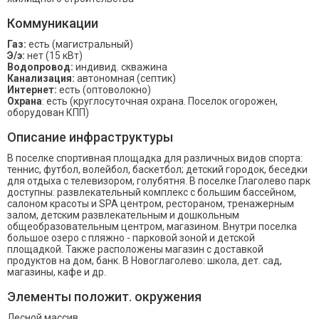
Коммуникации
Газ:
есть (магистральный)
Э/э:
нет (15 кВт)
Водопровод:
индивид. скважина
Канализация:
автономная (септик)
Интернет:
есть (оптоволокно)
Охрана
: есть (круглосуточная охрана. Поселок огорожен,
оборудован КПП)
Описание инфраструктуры
В поселке спортивная площадка для различных видов спорта:
теннис, футбол, волейбол, баскетбол; детский городок, беседки
для отдыха с телевизором, голубятня. В поселке Глаголево парк
доступны: развлекательный комплекс с большим бассейном,
салоном красоты и SPA центром, рестораном, тренажерным
залом, детским развлекательным и дошкольным
общеобразовательным центром, магазином. Внутри поселка
большое озеро с пляжно - парковой зоной и детской
площадкой. Также расположены магазин с доставкой
продуктов на дом, банк. В Новоглаголево: школа, дет. сад,
магазины, кафе и др.
Элементы положит. окружения
Лесной массив