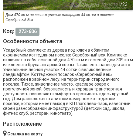
Дом 470 кв.м на лесном участке площадью 44 сотки в поселке
Серебряный Век
Код:
273-606
Особенности объекта
Усадебный комплекс из дерева под ключ в обжитом
охраняемом коттеджном поселке Серебряный век. Комплекс
включает в себя: основной дом 470 кв.м и гостевой дом 309 кв.м
из клееного бруса ангарской сосны. Также есть навес для авто.
Уникальный лесной участок 44 сотки с великолепным
ландшафтом. Коттеджный поселок «Серебряный век»
расположен в хвойном лесу, на территории стародачного
поселка. Тихое, живописное место, красивое озеро с
прогулочной зоной, безопасность и хорошая транспортная
доступность позволяют комфортно проживать здесь круглый
год. Дом расположен в элитном камерном коттеджном
поселке, который имеет выход в КП Глаголево-парк, известный
своей разнообразной инфраструктурой (детский сад, школа,
фитнес клуб, ресторан, кинотеатр).
Расположение
Ссылка на карту