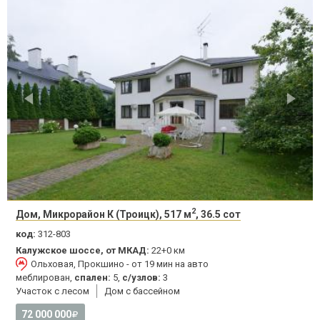
2
Дом, Микрорайон К (Троицк), 517 м
, 36.5 сот
код:
312-803
Калужское шоссе, от МКАД:
22+0 км
Ольховая, Прокшино - от 19 мин на авто
меблирован,
спален:
5,
с/узлов:
3
Участок с лесом
Дом с бассейном
72 000 000