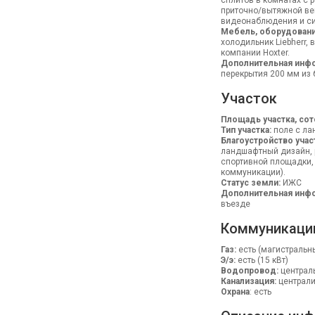
сплитов в комнатах с
приточно/вытяжной ве
видеонаблюдения и си
Мебель, оборудовани
холодильник Liebherr,
компании Hoxter.
Дополнительная инф
перекрытия 200 мм из 
Участок
Площадь участка, сот
Тип участка:
поле с л
Благоустройство учас
ландшафтный дизайн, 
спортивной площадки,
коммуникации).
Статус земли:
ИЖС
Дополнительная инфо
въезде
Коммуникаци
Газ:
есть (магистральн
Э/э:
есть (15 кВт)
Водопровод:
централ
Канализация:
централ
Охрана
: есть