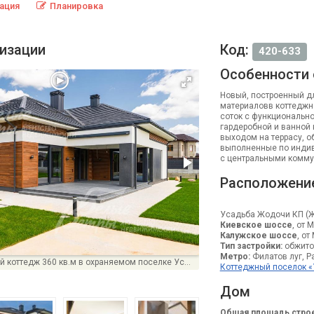
ация
Планировка
лизации
Код:
420-633
Особенности
Новый, построенный д
материаловв коттеджн
соток с функционально
гардеробной и ванной 
выходом на террасу, о
выполненные по индив
с центральными комму
Расположени
Усадьба Жодочи КП (
Киевское шоссе
, от 
Калужское шоссе
, от
Тип застройки:
обжито
Метро:
Филатов луг, Ра
Новый загородный коттедж 360 кв.м в охраняемом поселке Усадьба Жодочи
Коттеджный поселок 
Дом
Общая площадь строе