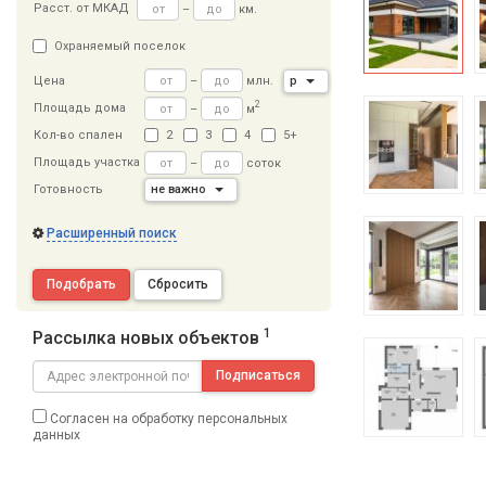
Расст
.
от МКАД
–
км.
Охраняемый поселок
–
млн.
р
Цена
2
Площадь дома
–
м
Кол-во спален
2
3
4
5+
Площадь участка
–
соток
Готовность
не важно
Расширенный поиск
Подобрать
Сбросить
1
Рассылка новых объектов
Подписаться
Согласен на обработку персональных
данных