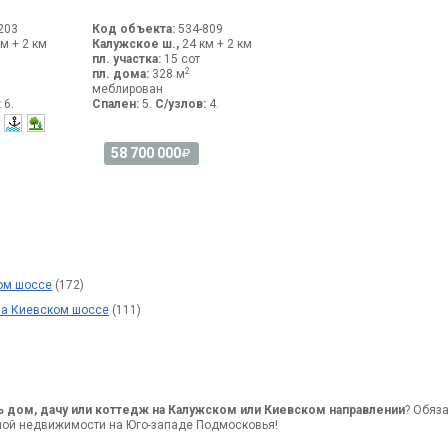
203
Код объекта:
534-809
м + 2 км
Калужское ш.,
24 км + 2 км
пл. участка:
15 сот
2
пл. дома:
328 м
меблирован
:
6.
Спален:
5.
С/узлов:
4.
58 700 000
ом шоссе
(172)
на Киевском шоссе
(111)
ь дом, дачу или коттедж на Калужском или Киевском направлении
? Обяз
ной недвижимости на Юго-западе Подмосковья!