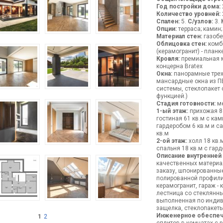
Год постройки дома:
Количество уровней:
Спален:
5.
С/узлов:
3.
Опции:
терраса; камин;
Материал стен:
газобе
Облицовка стен:
комби
(керамогранит) - план
Кровля:
премиальная м
концерна Bratex
Окна:
панорамные трех
мансардные окна из 
системы, стеклопакет
функцией.)
Стадия готовности:
ме
1-ый этаж:
прихожая 8 к
гостиная 61 кв.м с ка
гардеробом 6 кв.м и са
кв.м
2-ой этаж:
холл 18 кв.м
спальня 18 кв.м с гард
Описание внутренней
качественных материа
заказу, шпонированные
полированной профилир
керамогранит, гараж -
лестница со стеклянн
выполненная по индиви
защелка, стеклопакеты
Инженерное обеспеч
1
2