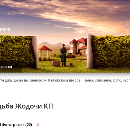
нтакты
ттеджа, дома на Киевском, Калужском шоссе
— цена, описание, фото, рас
дьба Жодочи КП
S
Фотографии (22):