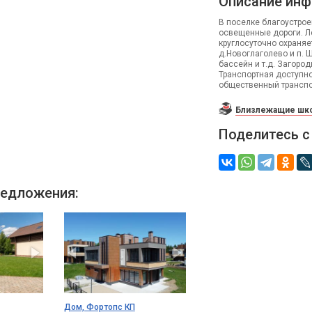
Описание инф
В поселке благоустро
освещенные дороги. Л
круглосуточно охраняе
д.Новоглаголево и п. 
бассейн и т.д. Загоро
Транспортная доступно
общественный транспор
Близлежащие шко
Поделитесь с
едложения:
Дом, Фортопс КП