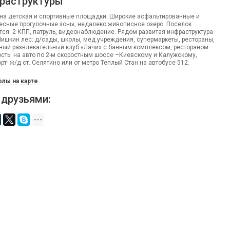
раструктуры
ена детская и спортивные площадки. Широкие асфальтированные и
есные прогулочные зоны, недалеко живописное озеро. Поселок
тся: 2 КПП, патруль, видеонаблюдение. Рядом развитая инфраструктура
Шишкин лес: д/сады, школы, мед.учреждения, супермаркеты, рестораны,
дный развлекательный клуб «Лачи» с банным комплексом, рестораном.
сть: на авто по 2-м скоростным шоссе –Киевскому и Калужскому,
т- ж/д ст. Селятино или от метро Теплый Стан на автобусе 512.
лы на карте
 друзьями: