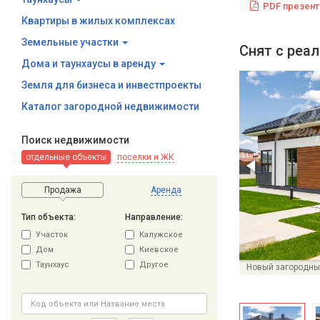
PDF презент
Квартиры в жилых комплексах
Земельные участки
Снят с реа
Дома и таунхаусы в аренду
Земля для бизнеса и инвестпроекты
Каталог загородной недвижимости
Поиск недвижимости
отдельные объекты
поселки и ЖК
Продажа
Аренда
Тип объекта:
Направление:
Участок
Калужское
Дом
Киевское
Таунхаус
Другое