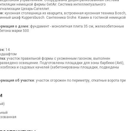
 раздельным управлением. Оборудована децентрализованная система
нтиляции немецкой фирмы GetAir. Система интеллектуального
гнализации Цезарь-Сателлит.
е:
кухонная столешница из кварцита, встроенная кухонная техника Bosch,
 винный шкаф Kuppersbusch. Сантехника Grohe. Камин в гостиной немецкой
ормация о доме:
фундамент - монолитная плита 35 см, железобетонные
бетона марки 500
ок:
14
андшафтом
тка:
участок правильной формы с ухоженным газоном, выполнен
разведено освещение. Подготовлены площадки для зоны барбекю (4х6),
 хозблока и садовых качелей (забетонированы площадки, подведены
рмация об участке:
участок огорожен по периметру, откатные ворота при
и
ый)
ьный
изованная