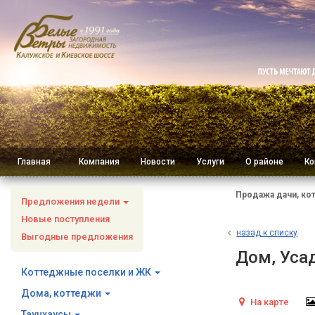
Главная
Компания
Новости
Услуги
О районе
Ко
Продажа дачи, ко
Предложения недели
Новые поступления
н
азад к списку
Выгодные предложения
Дом, Уса
Коттеджные поселки и ЖК
Дома, коттеджи
На карте
Таунхаусы