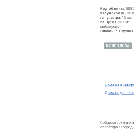
Код объекта:
553-
Калужское ш.,
36 к
пл. участка:
15 сот
2
пл. дома:
387 м
меблирован
Спален:
7.
С/узлов
57 000 000
Дома на Киевск
Дома под ключ 
Собираетесь
купит
оператора загород