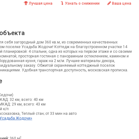
Лучшая цена
Узнать о снижении
Ваша цена
 объекта
ля себя загородный дом 360 кв.м, из современных качественных
ом поселке Усадьба Жодочи! Коттедж на благоустроенном участке 14
й планировкой: 4 спальни, одна из которых на первом этаже и со своими
комнатой, просторная гостиная с панорамным остеклением, камином и
борудованная кухня, гараж на 2 м/м. Лучшие материалы декора,
идуальному заказу. Обжитой охраняемый коттеджный поселок
никациями. Удобная транспортная доступность, московская прописка.
е
Жедочи)
МКАД: 32 км, всего: 40 км
 МКАД: 29 км, всего: 43 км
й к/п
ссказовка, Теплый стан; от 33 мин на авто
«Усадьба Жодочи»
2
ний:
360 м