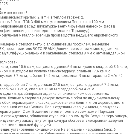
2025
2
Комнат всего:
6.
 машиномест крытых: 2, в т.ч. в теплом гараже: 2.
тонный блок ITONG 400 мм с утеплением Пеноплэкс 100 мм
нированный фасад: штукатурка- вентилируемый навесной фасад
кен (лиственница производства компании Термовуд).
одульная металлочерепица производства ведущего европейского
камерные стеклопакеты с алюминиевым профилем, немецкие
ПВХ, производитель ROTO FRANK (Алюминиевые подъемно-сдвижные
 с мультифукциональным и закаленным стеклом 8 мм с антивандальной
блирован
в.м, холл 15.6 кв.м, санузел с душевой 6 кв.м, кухня с кладовой 3.6 кв.м,
мином и выходом на уютную летнюю террасу, спальня 17.6 кв.м с
нузлом 8.7 кв.м, кабинет 14.5 кв.м, котельная 9 кв.м, гараж на 2 м/м 40
, гардеробная 7 кв.м, детская 27.5 кв.м, санузел с душевой 7.5 кв.м,
еробной 10 кв.м, спальня 18 кв.м с гардеробной 4 кв.м
 отделки:
дизайнерская отделка с применением современных
лов. Лучшие материалы декора: печатные обои по индивидуальному
 обои, керамогранит, краска, декор-панели Белы и «под дерево», листы
ованной стали «Волна». Полы отделаны кварцвинилом, в санузлах -
 керамогранит 2 см. Водяные теплые полы во всем доме. Парящая
ым ограждением, облицовка ступеней шпоном дуба. Входная термодверь,
дуальному заказу, внутри три контура обогрева, электронная дверная
 с антивандальной функцией.
ение:
установлены кондиционеры Haier, единый наружный блок, 6