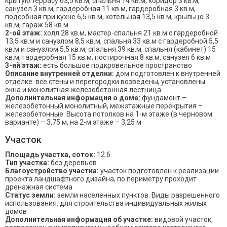
крытую террасу 63,5 кв.м, спальня 14 кв.м, коридор 3 кв.м,
санузел 3 кв.м, гардеробная 11 кв.м, гардеробная 3 кв.м,
подсобная при кухне 6,5 кв.м, котельная 13,5 кв.м, крыльцо 3
кв.м, гараж 58 кв.м
2-ой этаж:
холл 28 кв.м, мастер-спальня 21 кв.м с гардеробной
13,5 кв.м и санузлом 8,5 кв.м, спальня 33 кв.м с гардеробной 5,5
кв.м и санузлом 5,5 кв.м, спальня 39 кв.м, спальня (кабинет) 15
кв.м, гардеробная 15 кв.м, постирочная 8 кв.м, санузел 6 кв.м
3-ий этаж:
есть большое подкровельное пространство
Описание внутренней отделки:
дом подготовлен к внутренней
отделке: все стены и перегородки возведены, установлены
окна и монолитная железобетонная лестница
Дополнительная информация о доме:
фундамент –
железобетонный монолитный, межэтажные перекрытия –
железобетонные. Высота потолков на 1-м этаже (в черновом
варианте) – 3,75 м, на 2-м этаже – 3,25 м
Участок
Площадь участка, соток:
12.6
Тип участка:
без деревьев
Благоустройство участка:
участок подготовлен к реализации
проекта ландшафтного дизайна, по периметру проходит
дренажная система
Статус земли:
земли населенных пунктов. Виды разрешенного
использования: для строительства индивидуальных жилых
домов
Дополнительная информация об участке:
видовой участок,