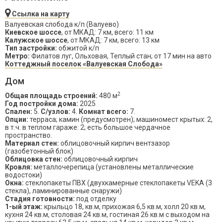
Ссылка на карту
Валуевская слобода к/п (Валуево)
Киевское шоссе
, от МКАД: 7 км, всего: 11 км
Калужское шоссе
, от МКАД: 7 км, всего: 13 км
Тип застройки:
обжитой к/п
Метро:
Филатов луг, Ольховая, Теплый стан; от 17 мин на авто
Коттеджный поселок «Валуевская Слобода»
Дом
2
Общая площадь строений:
480 м
Год постройки дома:
2025
Спален:
5.
С/узлов:
4.
Комнат всего:
7.
Опции:
терраса; камин (предусмотрен); машиномест крытых: 2,
в т.ч. в теплом гараже: 2; есть большое чердачное
пространство.
Материал стен:
облицовочный кирпич вентзазор
(газобетонный блок)
Облицовка стен:
облицовочный кирпич
Кровля:
металлочерепица (установлены металлические
водостоки)
Окна:
стеклопакеты ПВХ (двухкамерные стеклопакеты VEKA (3
стекла), ламинированные снаружи)
Стадия готовности:
под отделку
1-ый этаж:
крыльцо 18, кв.м, прихожая 6,5 кв.м, холл 20 кв.м,
кухня 24 кв.м, столовая 24 кв.м, гостиная 26 кв.м с выходом на