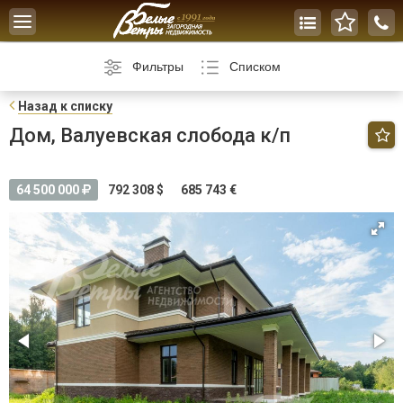
Toggle
navigation
Фильтры
Списком
Н
азад к списку
Дом, Валуевская слобода к/п
64 500 000
792 308 $
685 743 €