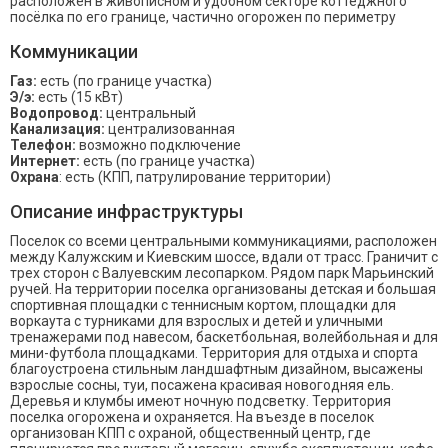
расположен в живописном и удобном секторе коттеджного
посёлка по его границе, частично огорожен по периметру
Коммуникации
Газ:
есть (по границе участка)
Э/э:
есть (15 кВт)
Водопровод:
центральный
Канализация:
централизованная
Телефон:
возможно подключение
Интернет:
есть (по границе участка)
Охрана
: есть (КПП, патрулирование территории)
Описание инфраструктуры
Поселок со всеми центральными коммуникациями, расположен
между Калужским и Киевским шоссе, вдали от трасс. Граничит с
трех сторон с Валуевским лесопарком. Рядом парк Марьинский
ручей. На территории поселка организованы детская и большая
спортивная площадки с теннисным кортом, площадки для
воркаута с турниками для взрослых и детей и уличными
тренажерами под навесом, баскетбольная, волейбольная и для
мини-футбола площадками. Территория для отдыха и спорта
благоустроена стильным ландшафтным дизайном, высажены
взрослые сосны, туи, посажена красивая новогодняя ель.
Деревья и клумбы имеют ночную подсветку. Территория
поселка огорожена и охраняется. На въезде в поселок
организован КПП с охраной, общественный центр, где