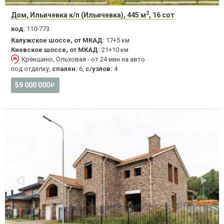
2
Дом, Ильичевка к/п (Ильичевка), 445 м
, 16 сот
код:
110-773
Калужское шоссе, от МКАД:
17+5 км
Киевское шоссе, от МКАД:
21+10 км
Крёкшино, Ольховая - от 24 мин на авто
под отделку,
спален:
6,
с/узлов:
4
59 000 000