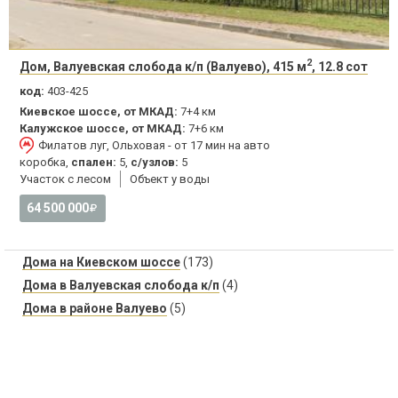
2
Дом, Валуевская слобода к/п (Валуево), 415 м
, 12.8 сот
код:
403-425
Киевское шоссе, от МКАД:
7+4 км
Калужское шоссе, от МКАД:
7+6 км
Филатов луг, Ольховая - от 17 мин на авто
коробка,
спален:
5,
с/узлов:
5
Участок с лесом
Объект у воды
64 500 000
Дома на Киевском шоссе
(173)
Дома в Валуевская слобода к/п
(4)
Дома в районе Валуево
(5)