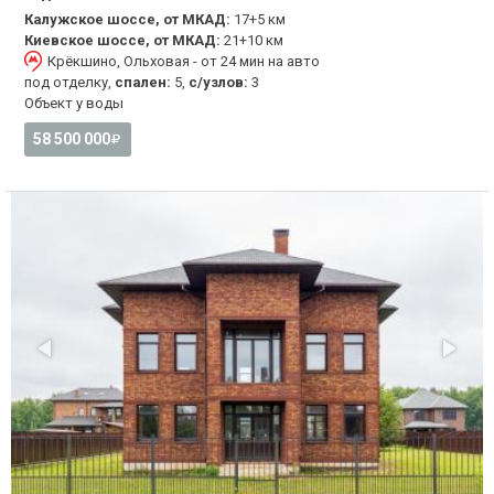
Калужское шоссе, от МКАД:
17+5 км
Киевское шоссе, от МКАД:
21+10 км
Крёкшино, Ольховая - от 24 мин на авто
под отделку,
спален:
5,
с/узлов:
3
Объект у воды
58 500 000