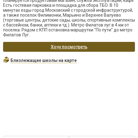
планируется продуктовый магазин, служба эксплуатации, кафе.
Есть гостевая парковка и площадка для сбора ТБО. В 10
минутах езды город Московский с городской инфраструктурой,
а также поселок Филимонки, Марьино и Верхнее Валуево
(торговые центры, детские сады, школы, спортивные комплексы
с бассейном, банки, аптеки и тд.). Метро Филатов луг в 4 км от
поселка. Рядом с КПП остановка маршрутки "По пути" до метро
Филатов Луг.
Хочу посмотреть
Близлежащие школы на карте