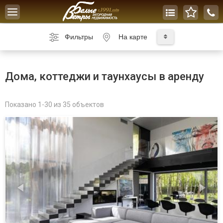
Toggle
navigation
Фильтры
На карте
Дома, коттеджи и таунхаусы в аренду
Показано 1-30 из 35 объектов