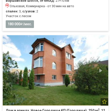
Варшавское шоссе, от МКАД:
27+10 км
Ольховая, Коммунарка - от 30 мин на авто
спален:
3,
с/узлов:
2
Участок с лесом
180 000
/мес.
2
Дом в аренду, Новое Городище КП (Городище), 250 м
, 12