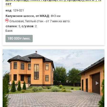
сот
код:
129-021
Калужское шоссе, от МКАД:
8+3 км
Ольховая, Теплый стан - от 7 мин на авто
спален:
5,
с/узлов:
2
Баня
180 000
/мес.