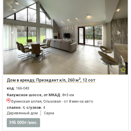
2
Дом в аренду, Президент к/п, 260 м
, 12 сот
код:
166-043
Калужское шоссе, от МКАД:
8+3 км
Бунинская аллея, Ольховая - от 8 мин на авто
спален:
4,
с/узлов:
4
Деревянный дом
Cауна
395 000
/мес.