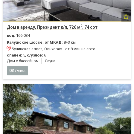
2
Дом в аренду, Президент к/п, 726 м
, 74 сот
код:
166-034
Калужское шоссе, от МКАД:
8+3 км
Бунинская аллея, Ольховая - от 8 мин на авто
спален:
5,
с/узлов:
6
Дом с бассейном
Cауна
0
/мес.