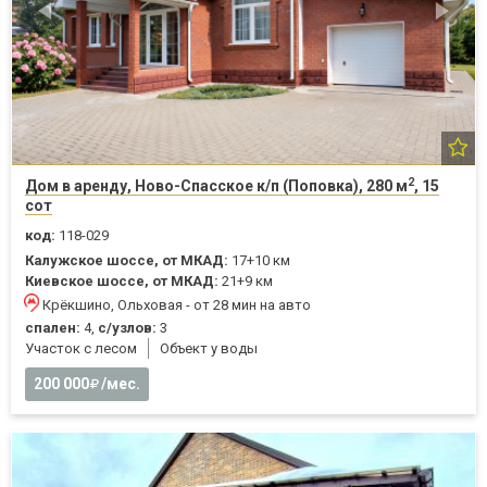
2
Дом в аренду, Ново-Спасское к/п (Поповка), 280 м
, 15
сот
код:
118-029
Калужское шоссе, от МКАД:
17+10 км
Киевское шоссе, от МКАД:
21+9 км
Крёкшино, Ольховая - от 28 мин на авто
спален:
4,
с/узлов:
3
Участок с лесом
Объект у воды
200 000
/мес.