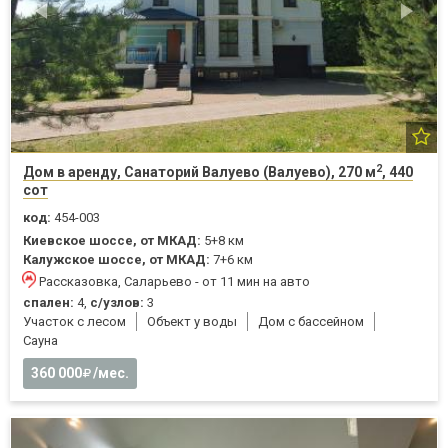
2
Дом в аренду, Санаторий Валуево (Валуево), 270 м
, 440
сот
код:
454-003
Киевское шоссе, от МКАД:
5+8 км
Калужское шоссе, от МКАД:
7+6 км
Рассказовка, Саларьево - от 11 мин на авто
спален:
4,
с/узлов:
3
Участок с лесом
Объект у воды
Дом с бассейном
Cауна
360 000
/мес.