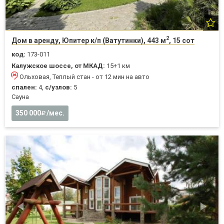
2
Дом в аренду, Юпитер к/п (Ватутинки), 443 м
, 15 сот
код:
173-011
Калужское шоссе, от МКАД:
15+1 км
Ольховая, Теплый стан - от 12 мин на авто
спален:
4,
с/узлов:
5
Cауна
350 000
/мес.