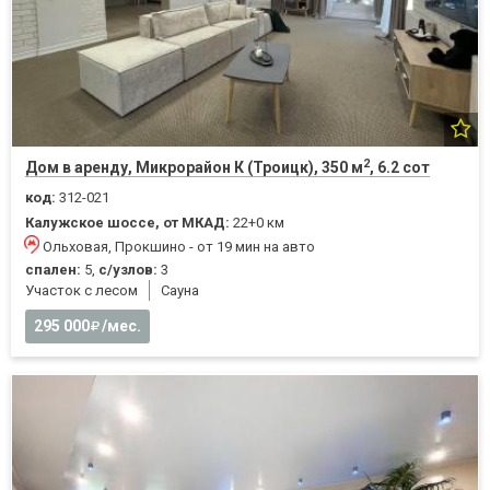
2
Дом в аренду, Микрорайон К (Троицк), 350 м
, 6.2 сот
код:
312-021
Калужское шоссе, от МКАД:
22+0 км
Ольховая, Прокшино - от 19 мин на авто
спален:
5,
с/узлов:
3
Участок с лесом
Cауна
295 000
/мес.