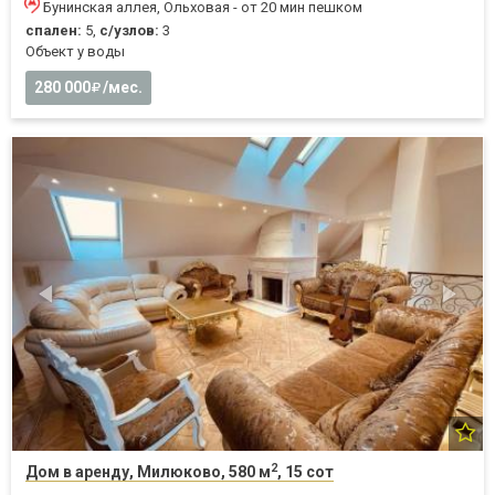
Бунинская аллея, Ольховая - от 20 мин пешком
спален:
5,
с/узлов:
3
Объект у воды
280 000
/мес.
2
Дом в аренду, Милюково, 580 м
, 15 сот