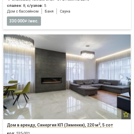
спален:
8,
с/узлов:
5
Дом с бассейном
Баня
Cауна
330 000
/мес.
2
Дом в аренду, Синергия КП (Зименки), 220 м
, 5 сот
код:
535-001