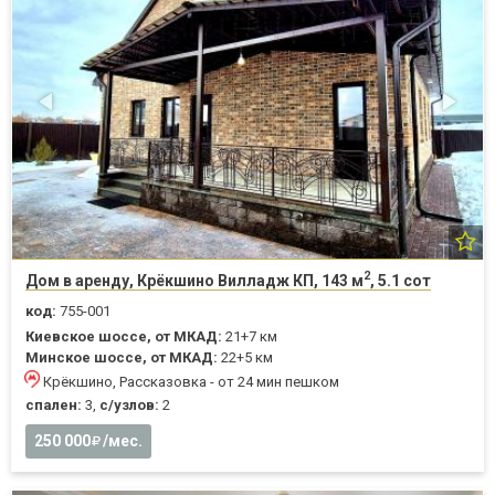
2
Дом в аренду, Крёкшино Вилладж КП, 143 м
, 5.1 сот
код:
755-001
Киевское шоссе, от МКАД:
21+7 км
Минское шоссе, от МКАД:
22+5 км
Крёкшино, Рассказовка - от 24 мин пешком
спален:
3,
с/узлов:
2
250 000
/мес.