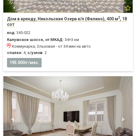
2
Дом в аренду, Никольские Озера к/п (Филино), 400 м
, 18
сот
код:
345-022
Калужское шоссе, от МКАД:
34+3 км
Коммунарка, Ольховая - от 34 мин на авто
спален:
4,
с/узлов:
2
195 000
/мес.