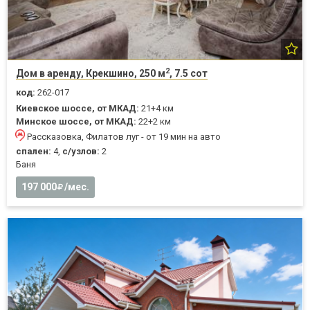
2
Дом в аренду, Крекшино, 250 м
, 7.5 сот
код:
262-017
Киевское шоссе, от МКАД:
21+4 км
Минское шоссе, от МКАД:
22+2 км
Рассказовка, Филатов луг - от 19 мин на авто
спален:
4,
с/узлов:
2
Баня
197 000
/мес.