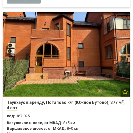
2
Таунхаус в аренду, Потапово к/п (Южное Бутово), 377 м
,
4 сот
код:
167-025
Калужское шоссе, от МКАД:
8+5 км
Варшавское шоссе, от МКАД:
8+0 км