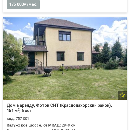
175 000
/мес.
Дом в аренду, Фотон СНТ (Краснопахорский район),
2
151 м
, 6 сот
код:
757-001
Калужское шоссе, от МКАД:
29+9 км