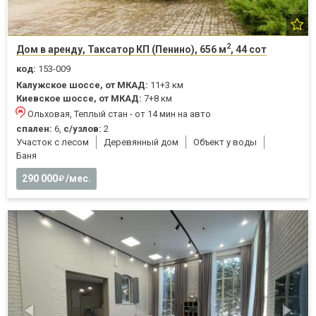
2
Дом в аренду, Таксатор КП (Пенино), 656 м
, 44 сот
код:
153-009
Калужское шоссе, от МКАД:
11+3 км
Киевское шоссе, от МКАД:
7+8 км
Ольховая, Теплый стан - от 14 мин на авто
спален:
6,
с/узлов:
2
Участок с лесом
Деревянный дом
Объект у воды
Баня
290 000
/мес.