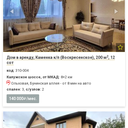
2
Дом в аренду, Каменка к/п (Воскресенское), 200 м
, 12
сот
код:
310-004
Калужское шоссе, от МКАД:
8+2 км
Ольховая, Бунинская аллея - от 8 мин на авто
спален:
3,
с/узлов:
2
140 000
/мес.