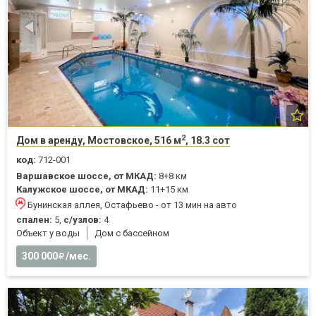
2
Дом в аренду, Мостовское, 516 м
, 18.3 сот
код:
712-001
Варшавское шоссе, от МКАД:
8+8 км
Калужское шоссе, от МКАД:
11+15 км
Бунинская аллея, Остафьево - от 13 мин на авто
спален:
5,
с/узлов:
4
Объект у воды
Дом с бассейном
300 000
/мес.