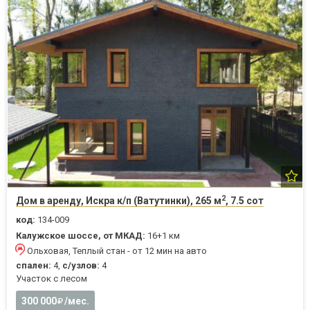
2
Дом в аренду, Искра к/п (Ватутинки), 265 м
, 7.5 сот
код:
134-009
Калужское шоссе, от МКАД:
16+1 км
Ольховая, Теплый стан - от 12 мин на авто
спален:
4,
с/узлов:
4
Участок с лесом
300 000
/мес.