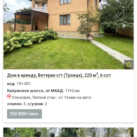
2
Дом в аренду, Ветеран с/т (Троицк), 220 м
, 6 сот
код:
191-001
Калужское шоссе, от МКАД:
17+0 км
Ольховая, Теплый стан - от 14 мин на авто
спален:
3,
с/узлов:
2
150 000
/мес.