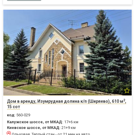
2
Дом в аренду, Изумрудная долина к/п (Ширяево), 610 м
,
15 сот
код:
560-029
Калужское шоссе, от МКАД:
17+6 км
Киевское шоссе, от МКАД:
21+9 км
Ольховая, Теплый стан - от 21 мин на авто