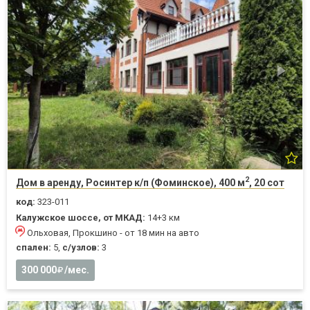
2
Дом в аренду, Росинтер к/п (Фоминское), 400 м
, 20 сот
код:
323-011
Калужское шоссе, от МКАД:
14+3 км
Ольховая, Прокшино - от 18 мин на авто
спален:
5,
с/узлов:
3
300 000
/мес.