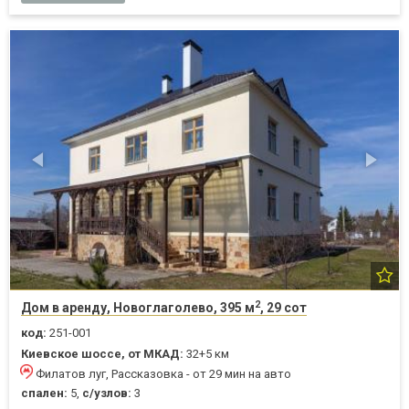
2
Дом в аренду, Новоглаголево, 395 м
, 29 сот
код:
251-001
Киевское шоссе, от МКАД:
32+5 км
Филатов луг, Рассказовка - от 29 мин на авто
спален:
5,
с/узлов:
3