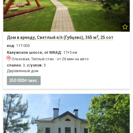
2
Дом в аренду, Светлый к/п (Губцево), 365 м
, 25 сот
код:
117-005
Калужское шоссе, от МКАД:
17+5 км
Ольховая, Теплый стан - от 26 мин на авто
спален:
3,
с/узлов:
3
Деревянный дом
350 000
/мес.