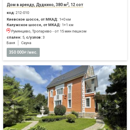
2
Дом в аренду, Дудкино, 380 м
, 12 сот
код:
212-010
Киевское шоссе, от МКАД:
1+0 км
Калужское шоссе, от МКАД:
1+1 км
Румянцево, Тропарево - от 15 мин пешком
спален:
5,
с/узлов:
3
Баня
Cауна
350 000
/мес.