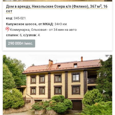
2
Дом в аренду, Никольские Озера к/п (Филино), 367 м
, 16
сот
код:
345-021
Калужское шоссе, от МКАД:
34+3 км
Коммунарка, Ольховая - от 34 мин на авто
спален:
6,
с/узлов:
4
290 000
/мес.