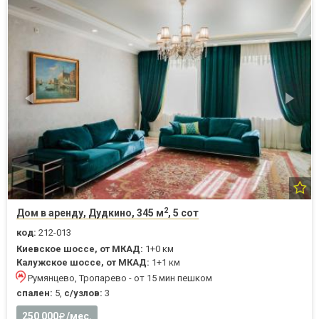
2
Дом в аренду, Дудкино, 345 м
, 5 сот
код:
212-013
Киевское шоссе, от МКАД:
1+0 км
Калужское шоссе, от МКАД:
1+1 км
Румянцево, Тропарево - от 15 мин пешком
спален:
5,
с/узлов:
3
250 000
/мес.