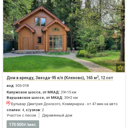
2
Дом в аренду, Звезда-95 к/п (Кленово), 165 м
, 12 сот
код:
305-018
Калужское шоссе, от МКАД:
29+15 км
Варшавское шоссе, от МКАД:
30+2 км
Бульвар Дмитрия Донского, Коммунарка - от 47 мин на авто
спален:
4,
с/узлов:
2
Участок с лесом
Деревянный дом
170 000
/мес.