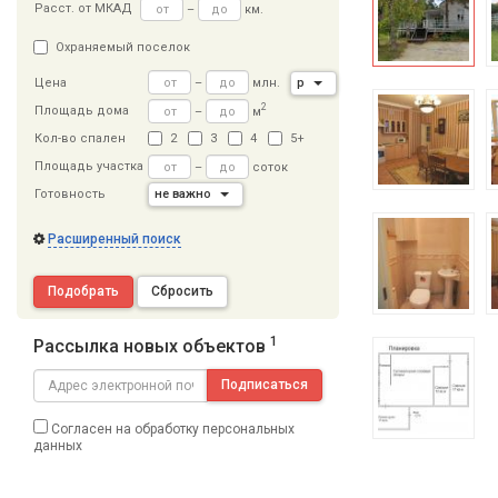
Расст
.
от МКАД
–
км.
Охраняемый поселок
–
млн.
р
Цена
2
Площадь дома
–
м
Кол-во спален
2
3
4
5+
Площадь участка
–
соток
Готовность
не важно
Расширенный поиск
Подобрать
Сбросить
1
Рассылка новых объектов
Подписаться
Согласен на обработку персональных
данных