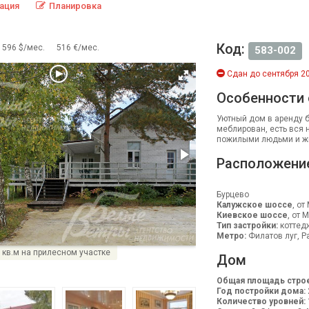
ация
Планировка
Код:
596 $/мес.
516 €/мес.
583-002
Сдан до сентября 20
Особенности
Уютный дом в аренду б
меблирован, есть вся 
пожилыми людьми и ж
Расположени
Бурцево
Калужское шоссе
, от
Киевское шоссе
, от 
Тип застройки:
коттед
Метро:
Филатов луг, Ра
 кв.м на прилесном участке
Дом
Общая площадь строе
Год постройки дома:
Количество уровней: