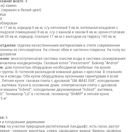
Комнат всего:
4.
.м); камин.
 (окрашен в белый цвет)
ица
ВХ
блирован
я 17 кв.м, коридор 6 кв.м, с/у неполный 3 кв.м, котельная-кладовая с
ладское помещение) 8 кв.м, с/у с ванной и окном 8 кв.м, кухня-столовая
 30 кв.м, коридор, спальня 17 кв.м с выходом на террасу 100 кв.м,
 отделки:
отделка качественными материалами в стиле современная
олнены из гипсокартона. На стенах обои и частично покраска. На полу во
одогревом
ение:
многоступенчатая система очистки воды и система озонирования
тановлены кондиционеры. Газовый котел "Viessmann". Бойлер "Ariston"
е:
дом полностью оборудован необходимой мебелью. На кухнях
 группы. В гостиной раскладной кожаный диван с креслом. В спальнях
пы и комоды. Обе кухни оборудованы кухонными гарнитурами и всей
 Летняя кухня: газовая плита с духовкой "GM 4M42 008", холодильник
", вытяжка. Кухня в основном доме: электрическая плита с духовкой
 машина "Indesit", холодильник двухкамерный "Indesit", вытяжка,
". Телевизор "LG" в гостиной, телевизор "SHARP" в летней кухне.
5 кг.
ок:
6
 и плодовыми деревьями
тка:
на участке природный растительный ландшафт, есть газон, растут
евья - черешня, виноград, слива, смородина, вишня, березы, хвойные.