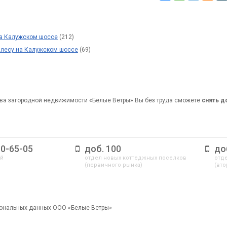
на Калужском шоссе
(212)
 лесу на Калужском шоссе
(69)
ва загородной недвижимости «Белые Ветры» Вы без труда сможете
снять 
10-65-05
доб. 100
до
ый
отдел новых коттеджных поселков
отде
(первичного рынка)
(вто
сональных данных ООО «Белые Ветры»