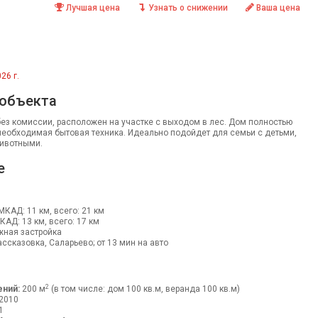
Лучшая цена
Узнать о снижении
Ваша цена
26 г.
 объекта
ез комиссии, расположен на участке c выходом в лес. Дом полностью
необходимая бытовая техника. Идеально подойдет для семьи с детьми,
ивотными.
е
 МКАД: 11 км, всего: 21 км
МКАД: 13 км, всего: 17 км
жная застройка
ссказовка, Саларьево; от 13 мин на авто
2
ний:
200 м
(в том числе: дом 100 кв.м, веранда 100 кв.м)
2010
1