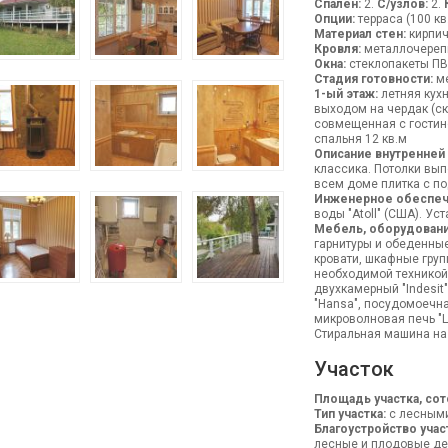
Спален:
2.
С/узлов:
2.
Опции:
терраса (100 кв
Материал стен:
кирпич
Кровля:
металлочереп
Окна:
стеклопакеты П
Стадия готовности:
ме
1-ый этаж:
летняя кухн
выходом на чердак (ск
совмещенная с гостиной
спальня 12 кв.м
Описание внутренней
классика. Потолки вып
всем доме плитка с п
Инженерное обеспеч
воды "Atoll" (США). Ус
Мебель, оборудовани
гарнитуры и обеденные
кровати, шкафные груп
необходимой техникой.
двухкамерный "Indesit
"Hansa", посудомоечная
микроволновая печь "LG
Стиральная машина на 
Участок
Площадь участка, сот
Тип участка:
с лесными
Благоустройство учас
лесные и плодовые дер