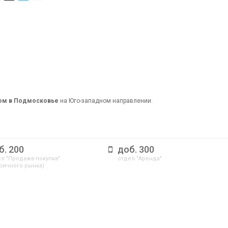
дом в Подмосковье
на Юго-западном направлении.
б. 200
доб. 300
л "Продажа-покупка"
отдел "Аренда"
ричного рынка)