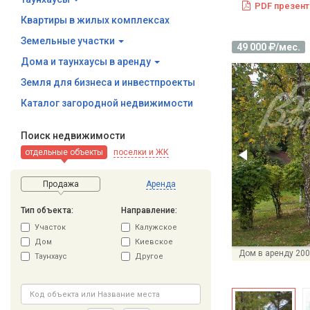
PDF презент
Квартиры в жилых комплексах
Земельные участки
49 000
/мес.
Дома и таунхаусы в аренду
Земля для бизнеса и инвестпроекты
Каталог загородной недвижимости
Поиск недвижимости
отдельные объекты
поселки и ЖК
Продажа
Аренда
Тип объекта:
Направление:
Участок
Калужское
Дом
Киевское
Дом в аренду 200
Таунхаус
Другое