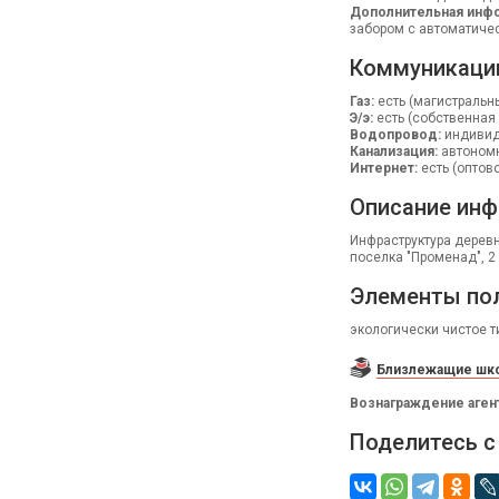
Дополнительная инфо
забором с автоматичес
Коммуникаци
Газ:
есть (магистральн
Э/э:
есть (собственная
Водопровод:
индивид.
Канализация:
автономн
Интернет:
есть (оптов
Описание инф
Инфраструктура деревни
поселка "Променад", 2
Элементы по
экологически чистое т
Близлежащие шко
Вознаграждение аген
Поделитесь с