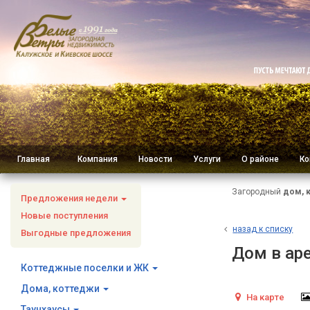
Главная
Компания
Новости
Услуги
О районе
Ко
Загородный
дом, 
Предложения недели
Новые поступления
н
азад к списку
Выгодные предложения
Дом в ар
Коттеджные поселки и ЖК
Дома, коттеджи
На карте
Таунхаусы