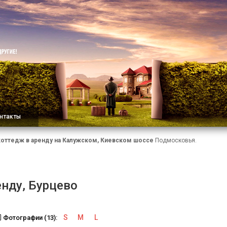
нтакты
коттедж в аренду на Калужском, Киевском шоссе
Подмосковья.
енду, Бурцево
S
M
L
Фотографии (13):