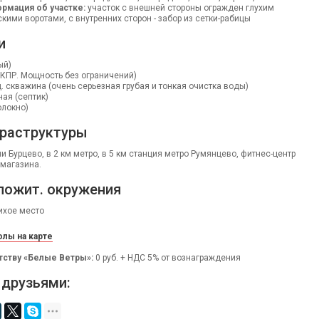
рмация об участке:
участок с внешней стороны огражден глухим
кими воротами, с внутренних сторон - забор из сетки-рабицы
и
ый)
 КПР. Мощность без ограничений)
 скважина (очень серьезная грубая и тонкая очистка воды)
ая (септик)
олокно)
раструктуры
 Бурцево, в 2 км метро, в 5 км станция метро Румянцево, фитнес-центр
 магазина.
ложит. окружения
ихое место
лы на карте
тству «Белые Ветры»:
0 руб. + НДС 5% от вознаграждения
 друзьями: