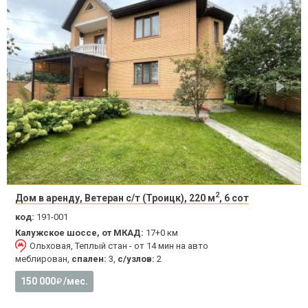
2
Дом в аренду, Ветеран с/т (Троицк), 220 м
, 6 сот
код:
191-001
Калужское шоссе, от МКАД:
17+0 км
Ольховая, Теплый стан - от 14 мин на авто
меблирован,
спален:
3,
с/узлов:
2
150 000
/мес.