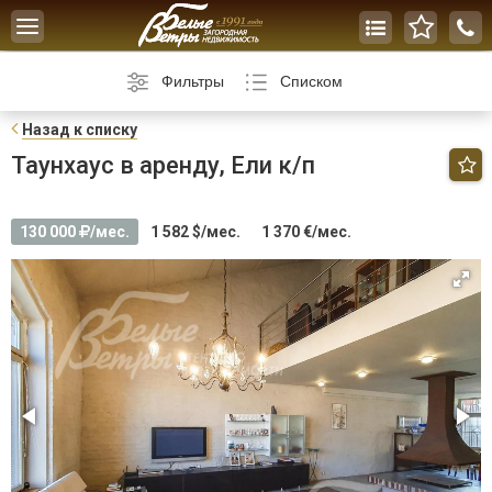
Toggle
navigation
Фильтры
Списком
Н
азад к списку
Таунхаус в аренду, Ели к/п
130 000
/мес.
1 582 $/мес.
1 370 €/мес.