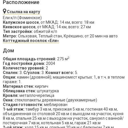
Расположение
Ссылка на карту
Ели к/п (Фоминское)
Калужское шоссе
, от МКАД: 14 км, всего: 18 км
Киевское шоссе
, от МКАД: 14 км, всего: 27 км
Тип застройки:
обжитой к/п
Метро:
Ольховая, Теплый стан, Крёкшино; от 20 мин на авто
Коттеджный поселок «Ели»
Дом
2
Общая площадь строений:
275 м
Год постройки дома:
2004
Количество уровней:
2
Спален:
3.
С/узлов:
3.
Комнат всего:
5.
Опции:
камин (дровяной); машиномест крытых: 1, в т.ч. в теплом
гараже: 1.
Материал стен:
кирпич
Облицовка стен:
штукатурка
Кровля:
металлочерепица
Окна:
стеклопакеты деревянные (двухкамерные)
Стадия готовности:
меблирован
1-ый этаж:
тамбур 3 кв.м, прихожая 5 кв.м, гостиная 40 кв.м,
объединенная со столовой 20 кв.м с выходом на участок, кухня
8 кв.м, спальня 25 кв.м с выходом на участок, санузел с ванной/
постирочная 7 кв.м, котельная 5 кв.м, гараж 21 кв.м
2-ой этаж:
холл 15 кв.м, спальня 20 кв.м с балконом 7 кв.м,