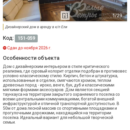
Дизайнерский дом в аренду в к/п Ели
Код:
151-059
Сдан до ноября 2026 г.
Особенности объекта
Дом с дизайнерским интерьером в стиле критического
реализма, где суровый колорит отделки подобран в противовес
условно-классическому стилю. Кирпич, бетон и штукатурка,
использованные в отделке, смягчаются хромом, теплом
древесных пород - ироко, венге, бук, дуб и классическими
мягкими формами аксессуаров. Дом является секцией
таунхауса на территории закрытого охраняемого поселка со
всеми центральными коммуникациями, богатой внешней
инфраструктурой и отличной транспортной доступностью. В
50м от дома лесной массив со спортивными площадками и
прогулочными дорожками, находящийся на территории
поселка. Идеальный вариант для небольшой творческой
семьи.