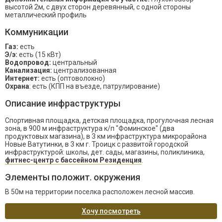
высотой 2м, с двух сторон деревянный, с одной стороны
металлический профиль
Коммуникации
Газ:
есть
Э/э:
есть (15 кВт)
Водопровод:
центральный
Канализация:
централизованная
Интернет:
есть (оптоволокно)
Охрана
: есть (КПП на въезде, патрулирование)
Описание инфраструктуры
Спортивная площадка, детская площадка, прогулочная лесная
зона, в 900 м инфраструктура к/п "Фоминское" (два
продуктовых магазина), в 3 км инфраструктура микрорайона
Новые Ватутинки, в 3 км г. Троицк с развитой городской
инфраструктурой: школы, дет. сады, магазины, поликлиника,
фитнес-центр с бассейном Резиденция
.
Элементы положит. окружения
В 50м на территории поселка расположен лесной массив.
Хочу посмотреть