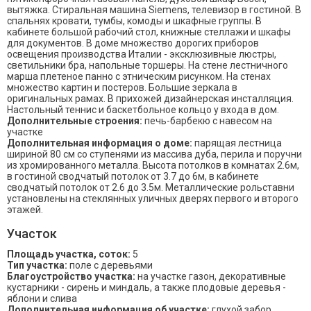
вытяжка. Стиральная машина Siemens, телевизор в гостиной. В
спальнях кровати, тумбы, комоды и шкафные группы. В
кабинете большой рабочий стол, книжные стеллажи и шкафы
для документов. В доме множество дорогих приборов
освещения производства Италии - эксклюзивные люстры,
светильники бра, напольные торшеры. На стене лестничного
марша плетеное панно с этническим рисунком. На стенах
множество картин и постеров. Большие зеркала в
оригинальных рамах. В прихожей дизайнерская инсталляция.
Настольный теннис и баскетбольное кольцо у входа в дом.
Дополнительные строения:
печь-барбекю с навесом на
участке
Дополнительная информация о доме:
парящая лестница
шириной 80 см со ступенями из массива дуба, перила и поручни
из хромированного металла. Высота потолков в комнатах 2.6м,
в гостиной сводчатый потолок от 3.7 до 6м, в кабинете
сводчатый потолок от 2.6 до 3.5м. Металлические рольставни
установлены на стеклянных уличных дверях первого и второго
этажей.
Участок
Площадь участка, соток:
5
Тип участка:
поле с деревьями
Благоустройство участка:
на участке газон, декоративные
кустарники - сирень и миндаль, а также плодовые деревья -
яблони и слива
Дополнительная информация об участке:
глухой забор