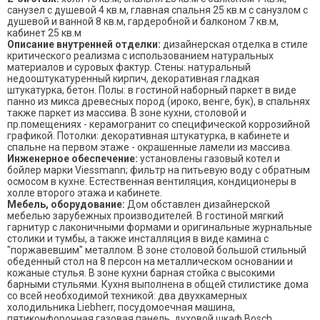
санузел с душевой 4 кв.м, главная спальня 25 кв.м с санузлом с
душевой и ванной 8 кв.м, гардеробной и балконом 7 кв.м,
кабинет 25 кв.м
Описание внутренней отделки:
дизайнерская отделка в стиле
критического реализма с использованием натуральных
материалов и суровых фактур. Стены: натуральный
недооштукатуренный кирпич, декоративная гладкая
штукатурка, бетон. Полы: в гостиной наборный паркет в виде
панно из микса древесных пород (ироко, венге, бук), в спальнях
также паркет из массива. В зоне кухни, столовой и
пр.помещениях - керамогранит со специфической коррозийной
графикой. Потолки: декоративная штукатурка, в кабинете и
спальне на первом этаже - окрашенные ламели из массива.
Инженерное обеспечение:
установлены газовый котел и
бойлер марки Viessmann; фильтр на питьевую воду с обратным
осмосом в кухне. Естественная вентиляция, кондиционеры в
холле второго этажа и кабинете.
Мебель, оборудование:
Дом обставлен дизайнерской
мебелью зарубежных производителей. В гостиной мягкий
гарнитур с лаконичными формами и оригинальные журнальные
столики и тумбы, а также инсталляция в виде камина с
"поржавевшим" металлом. В зоне столовой большой стильный
обеденный стол на 8 персон на металлическом основании и
кожаные стулья. В зоне кухни барная стойка с высокими
барными стульями. Кухня выполнена в общей стилистике дома
со всей необходимой техникой: два двухкамерных
холодильника Liebherr, посудомоечная машина,
пятиконфорочная газовая панель, духовой шкаф Bosch,