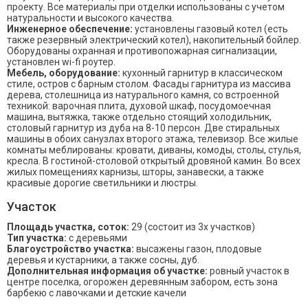
проекту. Все материалы при отделки использованы с учетом
натуральности и высокого качества.
Инженерное обеспечение:
установлены газовый котел (есть
также резервный электрический котел), накопительный бойлер.
Оборудованы охранная и противопожарная сигнализации,
установлен wi-fi роутер.
Мебель, оборудование:
кухонный гарнитур в классическом
стиле, остров с барным столом. Фасады гарнитура из массива
дерева, столешница из натурального камня, со встроенной
техникой: варочная плита, духовой шкаф, посудомоечная
машина, вытяжка, также отдельно стоящий холодильник,
столовый гарнитур из дуба на 8-10 персон. Две стиральных
машины в обоих санузлах второго этажа, телевизор. Все жилые
комнаты меблированы: кровати, диваны, комоды, столы, стулья,
кресла. В гостиной-столовой открытый дровяной камин. Во всех
жилых помещениях карнизы, шторы, занавески, а также
красивые дорогие светильники и люстры.
Участок
Площадь участка, соток:
29 (состоит из 3х участков)
Тип участка:
с деревьями
Благоустройство участка:
высажены газон, плодовые
деревья и кустарники, а также сосны, дуб.
Дополнительная информация об участке:
ровный участок в
центре поселка, огорожен деревянным забором, есть зона
барбекю с лавочками и детские качели