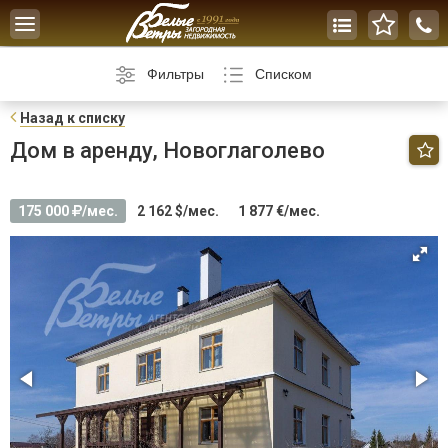
Toggle
navigation
Фильтры
Списком
Н
азад к списку
Дом в аренду, Новоглаголево
175 000
/мес.
2 162 $/мес.
1 877 €/мес.