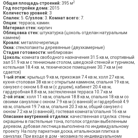
2
Общая площадь строений:
395 м
Год постройки дома:
2015
Количество уровней:
3
Спален:
5.
С/узлов:
3.
Комнат всего:
7.
Опции:
терраса; камин.
Материал стен:
кирпич
Облицовка стен:
штукатурка (цоколь отделан натуральным
камнем)
Кровля:
металлочерепица
Окна:
стеклопакеты деревянные (двухкамерные)
Стадия готовности:
меблирован
Цоколь:
комната свободного назначения 31.5 кв.м, спортивный
зал 51.9 кв.м с теннисным столом, шведской стенкой и турником,
котельная 18.4 кв. м, техническое помещение 30.7 кв.м (не
сдается)
1-ый этаж:
крыльцо 9 кв.м, прихожая 7.4 кв.м, холл 27 кв.м,
кухня-столовая 38 кв.м с открытым камином, спальня 19 кв.м,
санузел с окном 6.8 кв.м (с душем), кабинет 20.4 кв.м,
гардеробная 8.8 кв.м, застекленная терраса 10.7 кв.м
2-ой этаж:
холл 11 кв.м, спальня 18.8 кв.м, спальня 18 кв.м со
своими санузлом с окном 7.9 кв.м (с ванной) и гардербной 4.9
кв.м, спальня 19.7 кв.м, спальня 20.3 кв.м, общий санузел с
окном 7.2 кв.м (с ванной), гостевая комната/спальня 16 кв.м
Описание внутренней отделки:
качественная отделка: стены
окрашены в пастельные тона, потолок отделан выбеленным
деревом, дубовая лестница выполнена по индивидуальному
проекту. На полу паркетная доска, итальянская плитка в
санузлах. При входе в дом - мозаика по индивидуальному