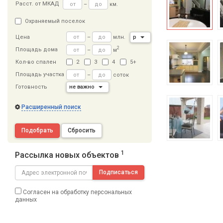
Расст
.
от МКАД
–
км.
Охраняемый поселок
–
млн.
р
Цена
2
Площадь дома
–
м
Кол-во спален
2
3
4
5+
Площадь участка
–
соток
Готовность
не важно
Расширенный поиск
Подобрать
Сбросить
1
Рассылка новых объектов
Подписаться
Согласен на обработку персональных
данных