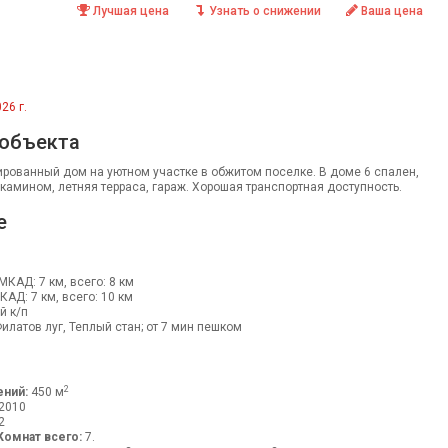
Лучшая цена
Узнать о снижении
Ваша цена
26 г.
 объекта
рованный дом на уютном участке в обжитом поселке. В доме 6 спален,
 камином, летняя терраса, гараж. Хорошая транспортная доступность.
е
 МКАД: 7 км, всего: 8 км
МКАД: 7 км, всего: 10 км
й к/п
илатов луг, Теплый стан; от 7 мин пешком
2
ний:
450 м
2010
2
Комнат всего:
7.