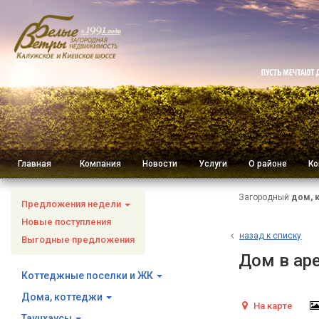
Главная
Компания
Новости
Услуги
О районе
Ко
Загородный
дом, 
Предложения недели
Новые поступления
н
азад к списку
Выгодные предложения
Дом в ар
Коттеджные поселки и ЖК
Дома, коттеджи
На карте
Таунхаусы