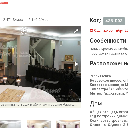
ация
Код:
2 471 $/мес.
2 146 €/мес.
435-003
Сдан до сентября 20
Особенности
Новый красивый мебли
просторная гостиная с
Расположени
Рассказовка
Боровское шоссе
, от
Киевское шоссе
, от 
Тип застройки:
обжито
Метро:
Рассказовка, Ф
Дом
Красивый меблированный коттедж в обжитом поселке Рассказовка
Общая площадь строе
Год постройки дома:
Количество уровней:
Спален:
6.
С/узлов:
3.