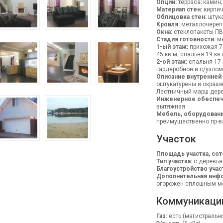
Опции:
терраса; камин;
Материал стен:
кирпич
Облицовка стен:
штука
Кровля:
металлочереп
Окна:
стеклопакеты П
Стадия готовности:
ме
1-ый этаж:
прихожая 7 
45 кв.м, спальня 19 кв
2-ой этаж:
спальня 17 к
гардеробной и с/узлом
Описание внутренней
оштукатурены и окраше
Лестничный марш дер
Инженерное обеспеч
вытяжная
Мебель, оборудовани
преимущественно пр-ва
Участок
Площадь участка, сот
Тип участка:
с деревья
Благоустройство учас
Дополнительная инфо
огорожен сплошным ме
Коммуникаци
Газ:
есть (магистральн