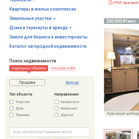
PDF презент
Квартиры в жилых комплексах
Земельные участки
200 000
/мес.
Дома и таунхаусы в аренду
Земля для бизнеса и инвестпроекты
Каталог загородной недвижимости
Поиск недвижимости
отдельные объекты
поселки и ЖК
Продажа
Аренда
Тип объекта:
Направление:
Участок
Калужское
Дом
Киевское
Таунхаус
Другое