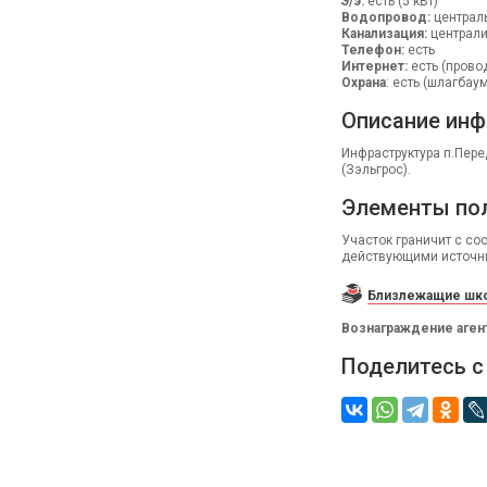
Э/э:
есть (5 кВт)
Водопровод:
централ
Канализация:
централ
Телефон:
есть
Интернет:
есть (прово
Охрана
: есть (шлагбау
Описание инф
Инфраструктура п.Пере
(Зэльгрос).
Элементы по
Участок граничит с со
действующими источни
Близлежащие шко
Вознаграждение аген
Поделитесь с