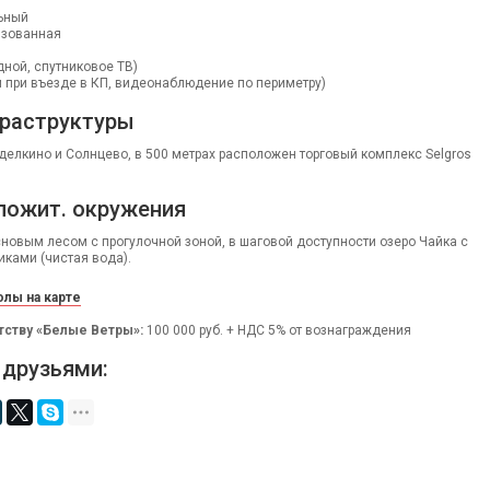
ьный
изованная
дной, спутниковое ТВ)
м при въезде в КП, видеонаблюдение по периметру)
раструктуры
делкино и Солнцево, в 500 метрах расположен торговый комплекс Selgros
ложит. окружения
сновым лесом с прогулочной зоной, в шаговой доступности озеро Чайка с
ками (чистая вода).
лы на карте
тству «Белые Ветры»:
100 000 руб. + НДС 5% от вознаграждения
 друзьями: