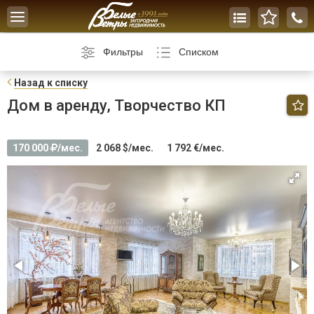
Toggle
navigation
Фильтры
Списком
Н
азад к списку
Дом в аренду, Творчество КП
170 000
/мес.
2 068 $/мес.
1 792 €/мес.