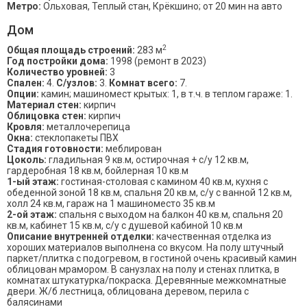
Метро:
Ольховая, Теплый стан, Крёкшино; от 20 мин на авто
Дом
2
Общая площадь строений:
283 м
Год постройки дома:
1998 (ремонт в 2023)
Количество уровней:
3
Спален:
4.
С/узлов:
3.
Комнат всего:
7.
Опции:
камин; машиномест крытых: 1, в т.ч. в теплом гараже: 1.
Материал стен:
кирпич
Облицовка стен:
кирпич
Кровля:
металлочерепица
Окна:
стеклопакеты ПВХ
Стадия готовности:
меблирован
Цоколь:
гладильная 9 кв.м, остирочная + с/у 12 кв.м,
гардеробная 18 кв.м, бойлерная 10 кв.м
1-ый этаж:
гостиная-столовая с камином 40 кв.м, кухня с
обеденной зоной 18 кв.м, спальня 20 кв.м, с/у с ванной 12 кв.м,
холл 24 кв.м, гараж на 1 машиноместо 35 кв.м
2-ой этаж:
спальня с выходом на балкон 40 кв.м, спальня 20
кв.м, кабинет 15 кв.м, с/у с душевой кабиной 10 кв.м
Описание внутренней отделки:
качественная отделка из
хороших материалов выполнена со вкусом. На полу штучный
паркет/плитка с подогревом, в гостиной очень красивый камин
облицован мрамором. В санузлах на полу и стенах плитка, в
комнатах штукатурка/покраска. Деревянные межкомнатные
двери. Ж/б лестница, облицована деревом, перила с
балясинами