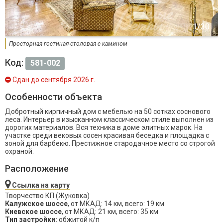
Просторная гостиная-столовая с камином
Код:
581-002
Сдан до сентября 2026 г.
Особенности объекта
Добротный кирпичный дом с мебелью на 50 сотках соснового
леса. Интерьер в изысканном классическом стиле выполнен из
дорогих материалов. Вся техника в доме элитных марок. На
участке среди вековых сосен красивая беседка и площадка с
зоной для барбекю. Престижное стародачное место со строгой
охраной.
Расположение
Ссылка на карту
Творчество КП (Жуковка)
Калужское шоссе
, от МКАД: 14 км, всего: 19 км
Киевское шоссе
, от МКАД: 21 км, всего: 35 км
Тип застройки:
обжитой к/п