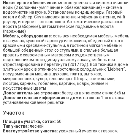
Инженерное обеспечение:
многоступенчатая система очистки
воды (2 колонны - умягчение и обезжелезивание) + система
водоочистки на кухне. Установлены кондиционеры. Газовый
котел и бойлер. Спутниковая антенна и эфирная антенна, wi-fi
роутер, интернет - оптоволокно. Автоматические распашные
ворота (заборные), автоматические подъемные ворота
(гаражные)
Мебель, оборудование:
есть вся необходимая мебель: мебель
в санузлах, кухонный гарнитур из массива, обеденный стол с
красивыми креслами-стульями, в гостиной мягкая мебель и
большой обеденный стол со стульями, в спальне большая
кровать с современным матрасом и художественным
подголовником по индивидуальному заказу, мебель вся
отреставрирована и перетянута (2017 год). Вся техника в доме
элитных марок, в отличном состоянии: холодильник "Liebherr",
посудомоечная машина, духовка, плита, вытяжка,
микроволновка, кулер, телевизоры. Шторы, светильники,
люстры, карнизы, гобелены, картины, ковры, живые и
искусственные цветы
Дополнительные строения:
беседка в японском стиле 6х6 м
Дополнительная информация о доме:
на окнах 1-ого этажа
установлены кованые решетки
Участок
Площадь участка, соток:
50
Тип участка:
лесной
Благоустройство участка:
ухоженный участок с газоном,