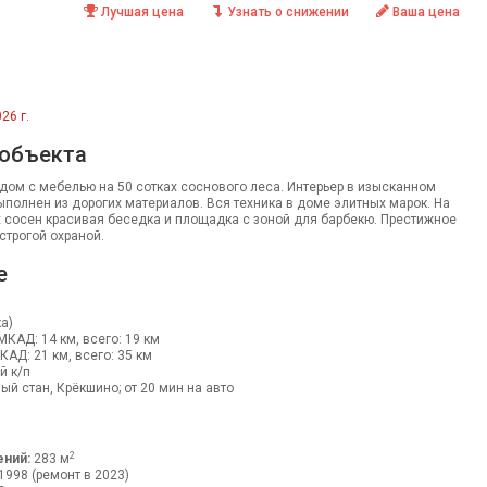
Лучшая цена
Узнать о снижении
Ваша цена
26 г.
 объекта
ом с мебелью на 50 сотках соснового леса. Интерьер в изысканном
полнен из дорогих материалов. Вся техника в доме элитных марок. На
 сосен красивая беседка и площадка с зоной для барбекю. Престижное
строгой охраной.
е
а)
 МКАД: 14 км, всего: 19 км
МКАД: 21 км, всего: 35 км
й к/п
ый стан, Крёкшино; от 20 мин на авто
2
ний:
283 м
1998 (ремонт в 2023)