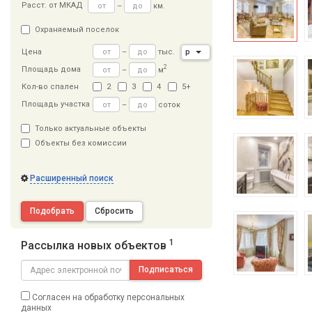
Расст
.
от МКАД
–
км.
Охраняемый поселок
–
тыс.
р
Цена
2
Площадь дома
–
м
Кол-во спален
2
3
4
5+
Площадь участка
–
соток
Только актуальные объекты
Объекты без комиссии
Расширенный поиск
Подобрать
Сбросить
1
Рассылка новых объектов
Подписаться
Согласен на обработку персональных
данных