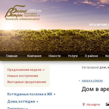
Главная
Компания
Новости
Услуги
О районе
Ко
Загородный
дом, 
Предложения недели
Новые поступления
н
азад к списку
Выгодные предложения
Дом в ар
Коттеджные поселки и ЖК
Дома, коттеджи
На карте
Таунхаусы