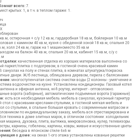
3
Комнат всего:
7.
ст крытых: 1, в т.ч. в теплом гараже: 1.
ч
ич
ица
ВХ
блирован
в.м, остирочная + с/у 12 кв.м, гардеробная 18 кв.м, бойлерная 10 кв.м
оловая с камином 40 кв.м, кухня с обеденной зоной 18 кв.м, спальня 20
кв.м, холл 24 кв.м, гараж на 1 машиноместо 35 кв.м
ходом на балкон 40 кв.м, спальня 20 кв.м, кабинет 15 кв.м, с/у с
.м
 отделки:
качественная отделка из хороших материалов выполнена со
ый паркет/плитка с подогревом, в гостиной очень красивый камин
 санузлах на полу и стенах плитка, в комнатах штукатурка/покраска.
ные двери. Ж/б лестница, облицована деревом, перила с балясинами
ение:
многоступенчатая система очистки воды (2 колонны - умягчение и
стема водоочистки на кухне. Установлены кондиционеры. Газовый котел
антенна и эфирная антенна, wi-fi роутер, интернет - оптоволокно.
шные ворота (заборные), автоматические подъемные ворота (гаражные)
е:
есть вся необходимая мебель: мебель в санузлах, кухонный гарнитур
 стол с красивыми креслами-стульями, в гостиной мягкая мебель и
ол со стульями, в спальне большая кровать с современным матрасом и
ловником по индивидуальному заказу, мебель вся отреставрирована и
. Вся техника в доме элитных марок, в отличном состоянии: холодильник
ная машина, духовка, плита, вытяжка, микроволновка, кулер, телевизоры.
юстры, карнизы, гобелены, картины, ковры, живые и искусственные цветы
оения:
беседка в японском стиле 6х6 м
ормация о доме:
на окнах 1-ого этажа установлены кованые решетки