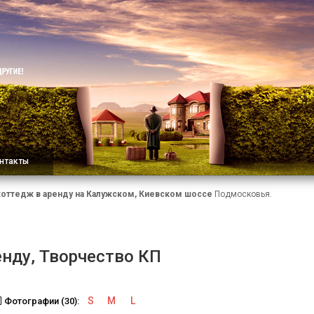
нтакты
коттедж в аренду на Калужском, Киевском шоссе
Подмосковья.
енду, Творчество КП
S
M
L
Фотографии (30):