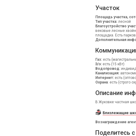
Участок
Площадь участка, сот
Тип участка:
лесной
Благоустройство учас
вековые лесные хвойн
площадка. Есть парков
Дополнительная инфо
Коммуникаци
Газ:
есть (магистральн
Э/э:
есть (15 кВт)
Водопровод:
индивид.
Канализация:
автономн
Интернет:
есть (оптов
Охрана
: есть (строго 
Описание инф
В Жуковке частная школ
Близлежащие шко
Вознаграждение аген
Поделитесь с