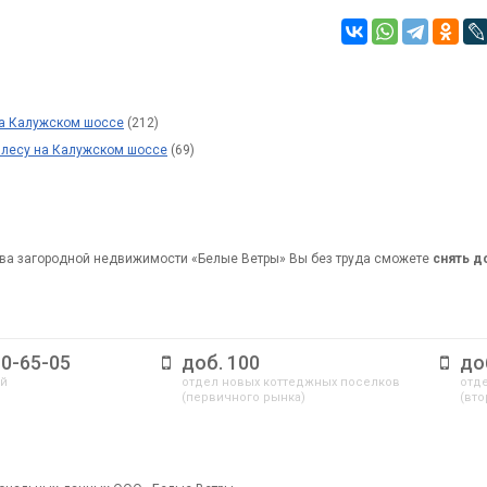
на Калужском шоссе
(212)
 лесу на Калужском шоссе
(69)
ва загородной недвижимости «Белые Ветры» Вы без труда сможете
снять 
10-65-05
доб. 100
до
ый
отдел новых коттеджных поселков
отде
(первичного рынка)
(вто