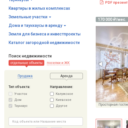
PDF презент
Квартиры в жилых комплексах
Земельные участки
170 000
/мес.
Дома и таунхаусы в аренду
Земля для бизнеса и инвестпроекты
Каталог загородной недвижимости
Поиск недвижимости
отдельные объекты
поселки и ЖК
Продажа
Аренда
Тип объекта:
Направление:
Участок
Калужское
Дом
Киевское
Просторная гости
Таунхаус
Другое