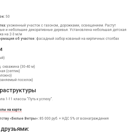
ок:
50
тка:
ухоженный участок с газоном, дорожками, освещением. Растут
ые и небольшие декоративные деревья. Установлена небольшая детская
ка на 2-3 м/м
рмация об участке:
фасадный забор кованый на кирпичных столбах
и
ый)
 скважина (30-40 м)
ая (септик)
олокно)
охраняемый поселок)
раструктуры
а 1-11 классы "Путь к успеху".
лы на карте
тству «Белые Ветры»:
85 000 руб. + НДС 5% от вознаграждения
 друзьями: