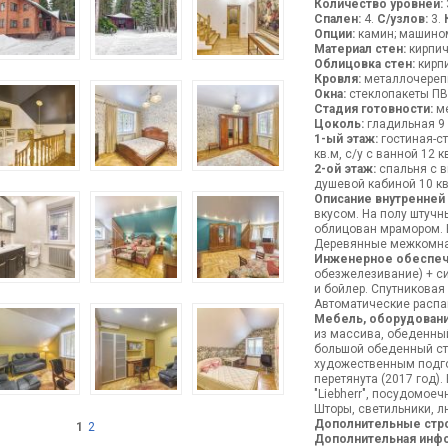
Количество уровней:
Спален:
4.
С/узлов:
3.
Опции:
камин; машиноме
Материал стен:
кирпи
Облицовка стен:
кирп
Кровля:
металлочереп
Окна:
стеклопакеты П
Стадия готовности:
ме
Цоколь:
гладильная 9 к
1-ый этаж:
гостиная-ст
кв.м, с/у с ванной 12 
2-ой этаж:
спальня с вы
душевой кабиной 10 кв
Описание внутренней
вкусом. На полу штучн
облицован мрамором. В
Деревянные межкомнат
Инженерное обеспеч
обезжелезивание) + си
и бойлер. Спутниковая 
Автоматические распа
Мебель, оборудовани
из массива, обеденный
большой обеденный ст
художественным подго
перетянута (2017 год)
"Liebherr", посудомоеч
Шторы, светильники, л
Дополнительные стр
1
2
Дополнительная инф