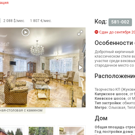
ация
Код:
2 088 $/мес.
1 807 €/мес.
581-002
Сдан до сентября 20
Особенности
Добротный кирпичный д
классическом стиле вы
участке среди вековых
стародачное место со 
Расположени
Творчество КП (Жуковк
Калужское шоссе
, от
Киевское шоссе
, от 
Тип застройки:
обжито
Метро:
Ольховая, Тепл
ная-столовая с камином
Дом
Общая площадь строе
Год постройки дома: