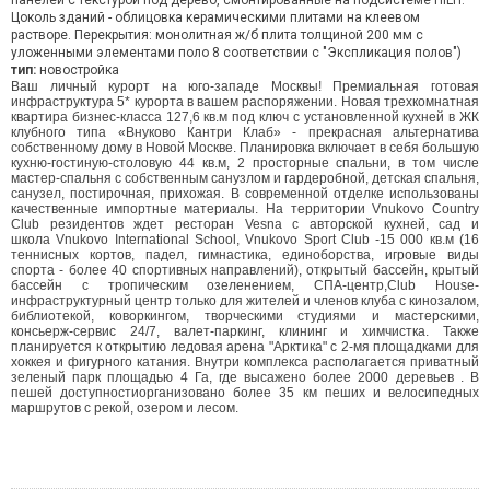
панелей с текстурой под дерево, смонтированные на подсистеме HILTI.
Цоколь зданий - облицовка керамическими плитами на клеевом
растворе. Перекрытия: монолитная ж/б плита толщиной 200 мм с
уложенными элементами поло 8 соответствии с "Экспликация полов")
тип:
новостройка
Ваш личный курорт на юго-западе Москвы! Премиальная готовая
инфраструктура 5* курорта в вашем распоряжении. Новая трехкомнатная
квартира бизнес-класса 127,6 кв.м под ключ с установленной кухней в ЖК
клубного типа «Внуково Кантри Клаб» - прекрасная альтернатива
собственному дому в Новой Москве.
Планировка включает в себя большую
кухню-гостиную-столовую 44 кв.м, 2 просторные спальни, в том числе
мастер-спальня с собственным санузлом и гардеробной, детская спальня,
санузел, постирочная, прихожая. В современной отделке использованы
качественные импортные материалы. На территории Vnukovo Country
Club резидентов ждет ресторан Vesna с авторской кухней, сад и
школа Vnukovo International School, Vnukovo Sport Club -15 000 кв.м (16
теннисных кортов, падел, гимнастика, единоборства, игровые виды
спорта - более 40 спортивных направлений), открытый бассейн, крытый
бассейн с тропическим озеленением, СПА-центр,Club House-
инфраструктурный центр только для жителей и членов клуба с кинозалом,
библиотекой, коворкингом, творческими студиями и мастерскими,
консьерж-сервис 24/7, валет-паркинг, клининг и химчистка. Также
планируется к открытию ледовая арена "Арктика" с 2-мя площадками для
хоккея и фигурного катания. Внутри комплекса располагается приватный
зеленый парк площадью 4 Га, где высажено более 2000 деревьев . В
пешей доступностиорганизовано более 35 км пеших и велосипедных
маршрутов с рекой, озером и лесом.