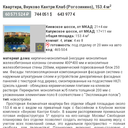
2
Квартира, Внуково Кантри Клаб (Рогозинино), 153.4 м
60 571 524
744 051 $
643 977 €
Киевское шоссе, от МКАД:
21+4 км
Калужское шоссе, от МКАД:
17+11 км
2
общая площадь:
153.4 м
комнат:
4,
этаж:
4 из 8
готовность:
под отделку
от 20 мин на авто
код:
465-504
материал дома:
кирпично-монолитный (несущие -монолитные
железобетонные колонны сечением 400*400 мм и монолитные
железобетонные стены 200мм, керамический поризованный блок 250
мм. Фасады: теплоизоляционная композиционная фасадная система с
наружным штукатурным слоем и устройством декоративных фасадных
панелей с текстурой под дерево, смонтированные на подсистеме HILTI.
Цоколь зданий - облицовка керамическими плитами на клеевом
растворе. Перекрытия: монолитная ж/б плита толщиной 200 мм с
уложенными элементами поло 8 соответствии с "Экспликация полов")
тип:
новостройка
Просторная 4-комнатная квартира без отделки общей площадью около
153.4 кв.м с видом на приватный парк с бассейном
в Клубном жилом
комплексе «Внуково Кантри Клаб».
В вашем распоряжении п
ремиальная
готовая инфраструктура 5* курорта
на юго-западе Москвы! Свободная
планировка без отделки позволяет создать интерьер по вашему вкусу, с
учетом всех пожеланий семьи, э
то идеальное пространство — полная
свобода для творчества!
Планировка включает кухню-столовую с