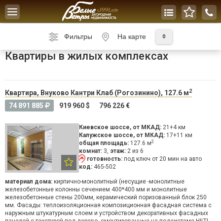
Toggle
navigation
Фильтры
На карте
Квартиры в жилых комплексах
2
Квартира, Внуково Кантри Клаб (Рогозинино), 127.6 м
74 891 885
919 960 $
796 226 €
Киевское шоссе, от МКАД:
21+4 км
Калужское шоссе, от МКАД:
17+11 км
2
общая площадь:
127.6 м
комнат:
3,
этаж:
2 из 6
готовность:
под ключ
от 20 мин на авто
код:
465-502
материал дома:
кирпично-монолитный (несущие -монолитные
железобетонные колонны сечением 400*400 мм и монолитные
железобетонные стены 200мм, керамический поризованный блок 250
мм. Фасады: теплоизоляционная композиционная фасадная система с
наружным штукатурным слоем и устройством декоративных фасадных