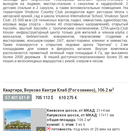
выходом на лоджию, мастер-спальню с санузлом и гардеробной, 2
детские спальни и 2 санузла, а также вспомогательные помещения
. На
территории Vnukovo Country Club резидентов ждет ресторан Vesna с
авторской кухней, сад и школа Vnukovo International School, Vnukovo Sport
Club -15 000 кв.м (16 теннисных кортов, падел, гимнастика, единоборства,
игровые виды спорта - более 40 спортивных направлений), открытый
бассейн, крытый бассейн с тропическим озеленением, СПА-центр,Club
House- инфраструктурный центр только для жителей и членов клуба с
кинозалом, библиотекой, коворкингом, творческими студиями и
мастерскими, консьерж-сервис 24/7, валет-паркинг, клининг и химчистка.
Также планируется к открытию ледовая арена "Арктика" с 2-мя
площадками для хоккея и фигурного катания. Внутри комплекса
располагается приватный зеленый парк площадью 4 Га, где высажено
более 2000 деревьев . В пешей доступностиорганизовано более 35 км
пеших и велосипедных маршрутов с рекой, озером и лесом.
2
Квартира, Внуково Кантри Клаб (Рогозинино), 106.2 м
57 401 631
705 113 $
610 275 €
Киевское шоссе, от МКАД:
21+4 км
Калужское шоссе, от МКАД:
17+11 км
2
общая площадь:
106.2 м
комнат:
4,
этаж:
3 из 6
готовность:
под ключ
от 20 мин на авто