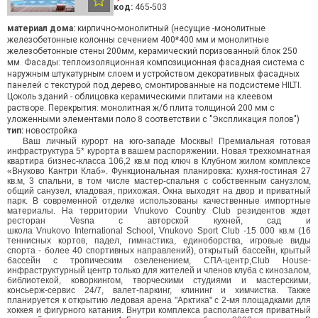
код:
465-503
материал дома:
кирпично-монолитный (несущие -монолитные
железобетонные колонны сечением 400*400 мм и монолитные
железобетонные стены 200мм, керамический поризованный блок 250
мм. Фасады: теплоизоляционная композиционная фасадная система с
наружным штукатурным слоем и устройством декоративных фасадных
панелей с текстурой под дерево, смонтированные на подсистеме HILTI.
Цоколь зданий - облицовка керамическими плитами на клеевом
растворе. Перекрытия: монолитная ж/б плита толщиной 200 мм с
уложенными элементами поло 8 соответствии с "Экспликация полов")
тип:
новостройка
Ваш личный курорт на юго-западе Москвы! Премиальная готовая
инфраструктура 5* курорта в вашем распоряжении. Новая трехкомнатная
квартира бизнес-класса 106,2 кв.м под ключ в Клубном жилом комплексе
«Внуково Кантри Клаб». Функциональная планировка:
кухня-гостиная 27
кв.м, 3 спальни, в том числе мастер-спальня с собственным санузлом,
общий санузел, кладовая, прихожая. Окна выходят на двор и приватный
парк. В современной отделке использованы качественные импортные
материалы. На территории Vnukovo Country Club резидентов ждет
ресторан Vesna с авторской кухней, сад и
школа Vnukovo International School, Vnukovo Sport Club -15 000 кв.м (16
теннисных кортов, падел, гимнастика, единоборства, игровые виды
спорта - более 40 спортивных направлений), открытый бассейн, крытый
бассейн с тропическим озеленением, СПА-центр,Club House-
инфраструктурный центр только для жителей и членов клуба с кинозалом,
библиотекой, коворкингом, творческими студиями и мастерскими,
консьерж-сервис 24/7, валет-паркинг, клининг и химчистка. Также
планируется к открытию ледовая арена "Арктика" с 2-мя площадками для
хоккея и фигурного катания. Внутри комплекса располагается приватный