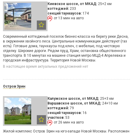
Киевское шоссе
, от МКАД:
25+2 км
коттеджей:
233
секций таунхаусов:
174
от 13 мин на авто
Современный коттеджный поселок бизнес-класса на берегу реки Десна,
в окружении хвойного леса. Центральные коммуникации действуют (газ
есть). Готовые дома, таунхаусы под ключ, с мебелью, под чистовую
отделку. Широкие дороги. Рядом пруд, Храм, остановка общественного
транспорта. В 10 минутах на машине станция метро МЦД-4 Апрелевка и
городская инфраструктура. Территория Новой Москвы.
В настоящее время актуальных предложений нет
Остров Эрин
Калужское шоссе
, от МКАД:
25+3 км
Варшавское шоссе
, от МКАД:
24+10 км
коттеджей:
79
секций таунхаусов:
16
участков:
53
от 26 мин на авто
Жилой комплекс Остров Эрин на юго-западе Новой Москвы. Расположен