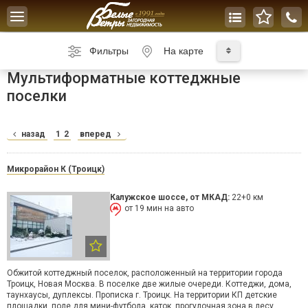
Toggle
navigation
Фильтры
На карте
Мультиформатные коттеджные
поселки
назад
1
2
вперед
Микрорайон К (Троицк)
Калужское шоссе
, от МКАД:
22+0 км
от 19 мин на авто
Обжитой коттеджный поселок, расположенный на территории города
Троицк, Новая Москва. В поселке две жилые очереди. Коттеджи, дома,
таунхаусы, дуплексы. Прописка г. Троицк. На территории КП детские
площадки, поле для мини-футбола, каток, прогулочная зона в лесу.