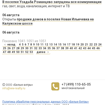
В поселке Усадьба Романцево запущены все коммуникации
:
газ, свет, вода, канализация, интернет и ТВ
06 августа
Открыты
продажи домов в поселке Новая Ильичевка на
Калужском шоссе
.
06 августа
Показано 1041-1051 из 1051
назад
4
5
6
7
8
9
10
11
12
13
14
15
16
17
18
19
20
21
22
23
24
25
26
27
28
29
30
31
32
33
34
35
36
37
38
39
40
41
42
43
44
45
46
47
48
49
50
51
52
53
далее
+7 (499) 110-65-05
ООО «Белые ветры»
многоканальный
info@ww-realty.ru
Политика обработки персональных данных ООО «Белые Ветры»