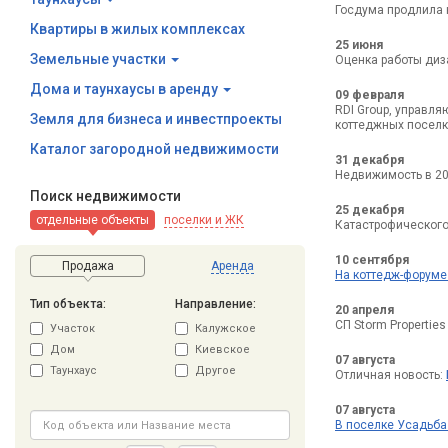
Госдума продлила 
Квартиры в жилых комплексах
25 июня
Земельные участки
Оценка работы диза
Дома и таунхаусы в аренду
09 февраля
RDI Group, управл
Земля для бизнеса и инвестпроекты
коттеджных поселк
Каталог загородной недвижимости
31 декабря
Недвижимость в 20
Поиск недвижимости
25 декабря
отдельные объекты
поселки и ЖК
Катастрофическог
10 сентября
Продажа
Аренда
На коттедж-форуме
Тип объекта:
Направление:
20 апреля
СП Storm Propertie
Участок
Калужское
Дом
Киевское
07 августа
Таунхаус
Другое
Отличная новость:
07 августа
В поселке Усадьб