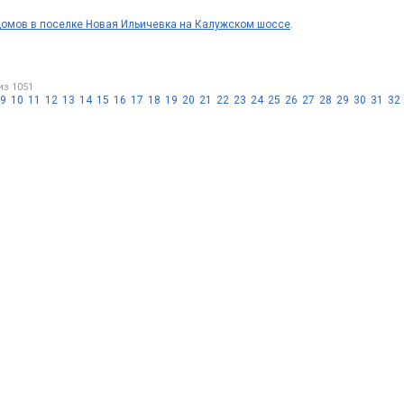
омов в поселке Новая Ильичевка на Калужском шоссе
.
из 1051
9
10
11
12
13
14
15
16
17
18
19
20
21
22
23
24
25
26
27
28
29
30
31
32