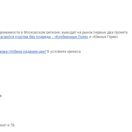
движимости в Московском регионе, выводит на рынок первые два проекта
агаются участки без подряда, - «Клубничные Поля»
и «Южные Горки».
кова глубина падения цен?
В условиях кризиса
в.
рнет и ТВ