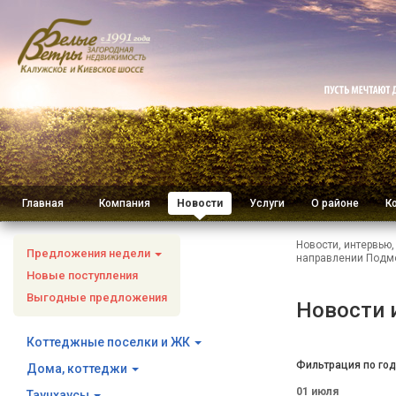
Главная
Компания
Новости
Услуги
О районе
К
Новости, интервью
Предложения недели
направлении Подм
Новые поступления
Выгодные предложения
Новости 
Коттеджные поселки и ЖК
Фильтрация по год
Дома, коттеджи
01 июля
Таунхаусы