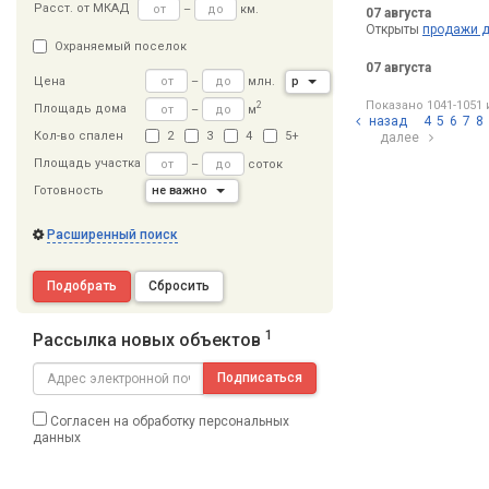
Расст
.
от МКАД
–
км.
07 августа
Открыты
продажи д
Охраняемый поселок
07 августа
–
млн.
р
Цена
Показано 1041-1051 
2
Площадь дома
–
м
назад
4
5
6
7
8
Кол-во спален
2
3
4
5+
далее
Площадь участка
–
соток
Готовность
не важно
Расширенный поиск
Подобрать
Сбросить
1
Рассылка новых объектов
Подписаться
Согласен на обработку персональных
данных