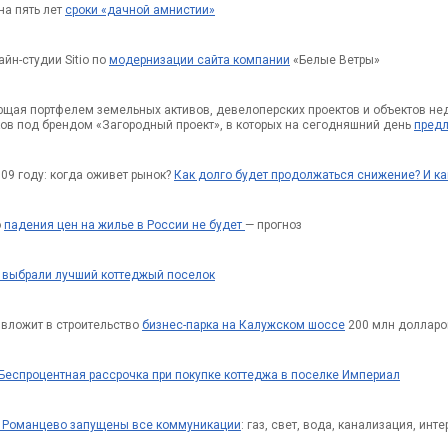
на пять лет
сроки «дачной амнистии»
йн-студии Sitio по
модернизации сайта компании
«Белые Ветры»
яющая портфелем земельных активов, девелоперских проектов и объектов не
ов под брендом «Загородный проект», в которых на сегодняшний день
предл
09 году: когда оживет рынок?
Как долго будет продолжаться снижение? И ка
о
падения цен на жилье в России не будет
— прогноз
 выбрали лучший коттеджый поселок
s вложит в строительство
бизнес-парка на Калужском шоссе
200 млн долларо
Беспроцентная рассрочка при покупке коттеджа в поселке Империал
а Романцево запущены все коммуникации
: газ, свет, вода, канализация, инте