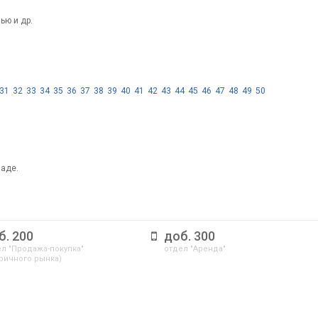
ью и др.
31
32
33
34
35
36
37
38
39
40
41
42
43
44
45
46
47
48
49
50
паде.
б. 200
доб. 300
л "Продажа-покупка"
отдел "Аренда"
ричного рынка)