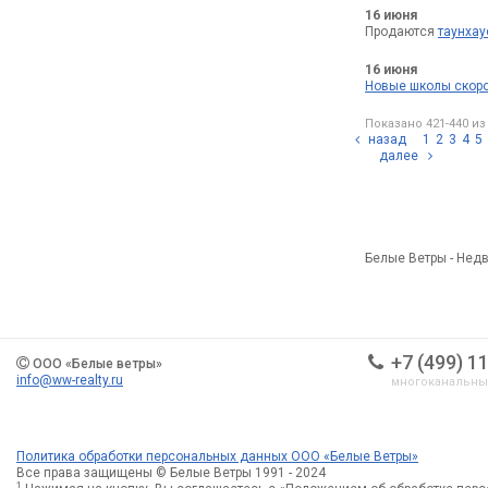
16 июня
Продаются
таунхау
16 июня
Новые школы скоро
Показано 421-440 из
назад
1
2
3
4
5
далее
Белые Ветры - Недв
+7 (499) 1
ООО «Белые ветры»
info@ww-realty.ru
многоканальн
Политика обработки персональных данных ООО «Белые Ветры»
Все права защищены © Белые Ветры 1991 - 2024
1