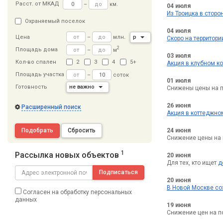
Расст
.
от МКАД
–
км.
04 июля
Из Троицка в сторо
Охраняемый поселок
04 июля
–
млн.
р
Цена
Скоро на территор
2
Площадь дома
–
м
03 июля
Кол-во спален
2
3
4
5+
Акция в клубном к
Площадь участка
–
соток
01 июля
Готовность
не важно
Снижены цены на п
26 июня
Расширенный поиск
Акция в коттеджно
Подобрать
Сбросить
24 июня
Снижение цены на 
1
Рассылка новых объектов
20 июня
Для тех, кто ищет
д
Подписаться
20 июня
В Новой Москве со
Согласен на обработку персональных
данных
19 июня
Снижение цен на по