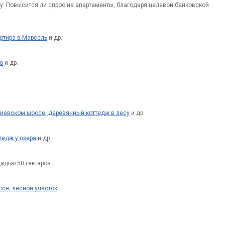
у: Повысится ли спрос на апартаменты, благодаря целевой банковской
артира в Марсель
и др.
о
и др.
иевском шоссе, деревянный коттедж в лесу
и др.
тедж у озера
и др.
адью 50 гектаров.
се, лесной участок
.