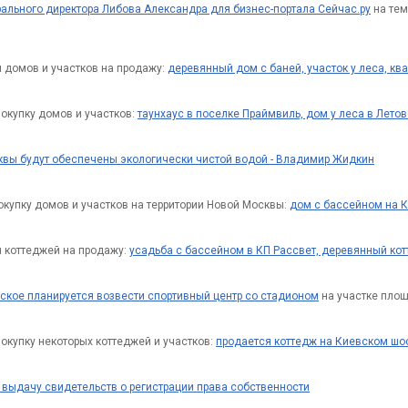
ального директора Либова Александра для бизнес-портала Сейчас.ру
на тем
 домов и участков на продажу:
деревянный дом с баней, участок у леса, кв
окупку домов и участков:
таунхаус в поселке Праймвиль, дом у леса в Летов
вы будут обеспечены экологически чистой водой - Владимир Жидкин
окупку домов и участков на территории Новой Москвы:
дом с бассейном на К
 коттеджей на продажу:
усадьба с бассейном в КП Рассвет, деревянный кот
ское планируется возвести спортивный центр со стадионом
на участке площ
окупку некоторых коттеджей и участков:
продается коттедж на Киевском шос
 выдачу свидетельств о регистрации права собственности