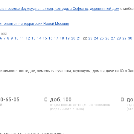
с в поселке Изумрудная аллея, коттедж в Софьино, деревянный дом
с мебел
 появятся на территории Новой Москвы
 1051
6
7
8
9
10
11
12
13
14
15
16
17
18
19
20
21
22
23
24
25
26
27
28
29
30
ижимость: коттеджи, земельные участки, таунхаусы, дома и дачи на Юго-За
10-65-05
доб. 100
до
ый
отдел новых коттеджных поселков
отде
(первичного рынка)
(вто