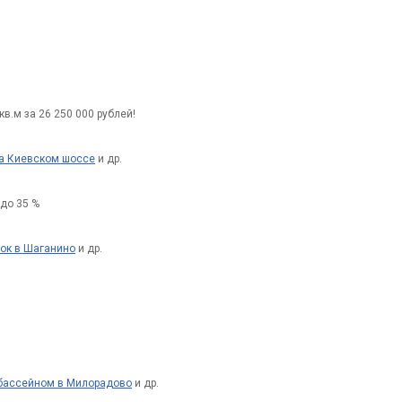
в.м за 26 250 000 рублей!
на Киевском шоссе
и др.
 до 35 %
ток в Шаганино
и др.
с бассейном в Милорадово
и др.