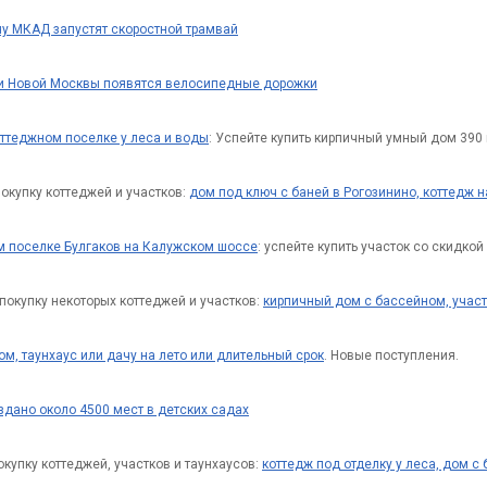
ну МКАД запустят скоростной трамвай
ии Новой Москвы появятся велосипедные дорожки
оттеджном поселке у леса и воды
: Успейте купить кирпичный умный дом 390 к
окупку коттеджей и участков:
дом под ключ с баней в Рогозинино, коттедж 
м поселке Булгаков на Калужском шоссе
: успейте купить участок со скидкой
покупку некоторых коттеджей и участков:
кирпичный дом с бассейном, учас
ом, таунхаус или дачу на лето или длительный срок
. Новые поступления.
здано около 4500 мест в детских садах
купку коттеджей, участков и таунхаусов:
коттедж под отделку у леса, дом 