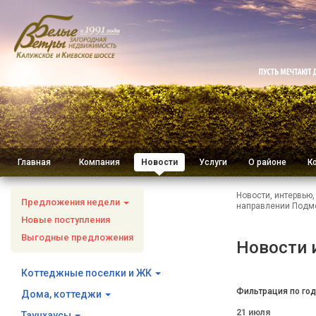
Главная
Компания
Новости
Услуги
О районе
К
Новости, интервью
Предложения недели
направлении Подм
Новые поступления
Выгодные предложения
Новости 
Коттеджные поселки и ЖК
Фильтрация по год
Дома, коттеджи
21 июля
Таунхаусы