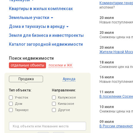
Комментарии генер
ипотеке?
Квартиры в жилых комплексах
Земельные участки
20 июля
Новые поступления
Дома и таунхаусы в аренду
20 июля
Земля для бизнеса и инвестпроекты
Снижены цены на п
Каталог загородной недвижимости
20 июля
Жители Новой Моск
Поиск недвижимости
18 июля
отдельные объекты
поселки и ЖК
Снижение цен на п
16 июля
Продажа
Аренда
Новые поступления
Тип объекта:
Направление:
11 июля
В поселении Сосен
Участок
Калужское
Дом
Киевское
10 июля
Таунхаус
Другое
Снижены цены на п
09 июля
В России отменяют