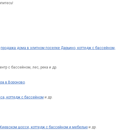
опитесь!
:
продажа дома в элитном поселке Дарьино, коттедж с бассейном,
ентр с бассейном, лес, река и др.
ера в Вороново
.
са, коттедж с бассейном
и др.
а Киевском шоссе, коттедж с бассейном и мебелью
и др.