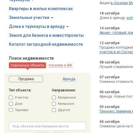
Акция
в поселке М
Квартиры в жилых комплексах
18 октября
Земельные участки
Дома в аренду:
кот
Дома и таунхаусы в аренду
14 октября
Акция - готовый до
Земля для бизнеса и инвестпроекты
12 октября
Каталог загородной недвижимости
Продажа коттеджей
участок в кп Согла
Поиск недвижимости
08 октября
отдельные объекты
поселки и ЖК
Лучший современ
07 октября
Продажа
Аренда
Снижена стоимость
Тип объекта:
Направление:
06 октября
Аренда. Новые пос
Участок
Калужское
Дом
Киевское
05 октября
Таунхаус
Другое
Таунхаус премиум 
04 октября
Снижены цена на п