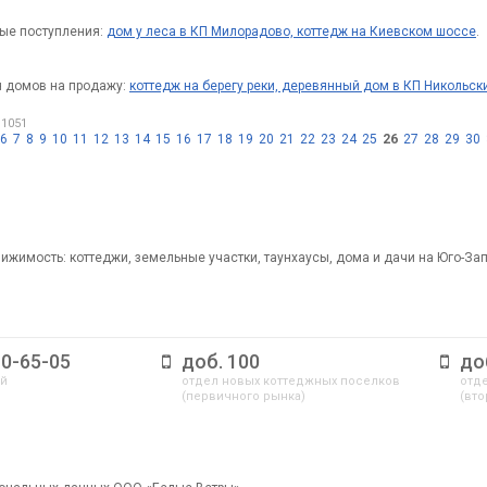
ые поступления:
дом у леса в КП Милорадово, коттедж на Киевском шоссе
.
 домов на продажу:
коттедж на берегу реки, деревянный дом в КП Никольск
 1051
6
7
8
9
10
11
12
13
14
15
16
17
18
19
20
21
22
23
24
25
26
27
28
29
30
ижимость: коттеджи, земельные участки, таунхаусы, дома и дачи на Юго-За
10-65-05
доб. 100
до
ый
отдел новых коттеджных поселков
отде
(первичного рынка)
(вто