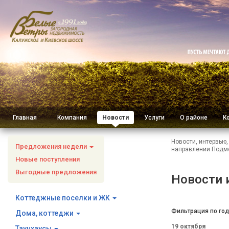
Главная
Компания
Новости
Услуги
О районе
К
Новости, интервью
Предложения недели
направлении Подм
Новые поступления
Выгодные предложения
Новости 
Коттеджные поселки и ЖК
Фильтрация по год
Дома, коттеджи
19 октября
Таунхаусы