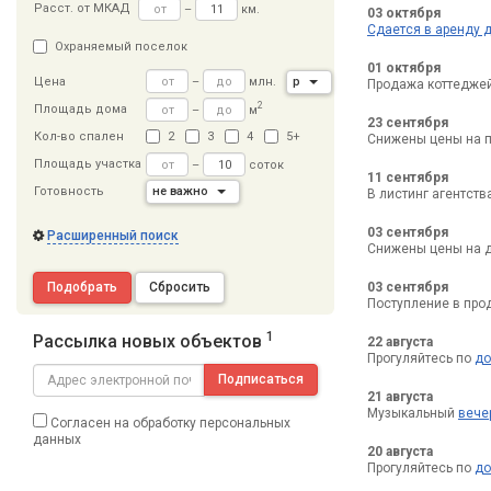
Расст
.
от МКАД
–
км.
03 октября
Сдается в аренду 
Охраняемый поселок
01 октября
–
млн.
р
Цена
Продажа коттеджей
2
Площадь дома
–
м
23 сентября
Кол-во спален
2
3
4
5+
Снижены цены на п
Площадь участка
–
соток
11 сентября
Готовность
не важно
В листинг агентств
03 сентября
Расширенный поиск
Снижены цены на д
Подобрать
Сбросить
03 сентября
Поступление в про
1
Рассылка новых объектов
22 августа
Прогуляйтесь по
до
Подписаться
21 августа
Музыкальный
вече
Согласен на обработку персональных
данных
20 августа
Прогуляйтесь по
до