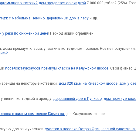
артемьяново: готовый дом продается со скидкой
7 000 000 рублей (25%). Тор
тедж с мебелью в Пенино, деревянный дом в лесу
и др.
м у реки по сниженной цене
! Период акции ограничен!
, дома премиум класса, участки в коттеджном поселке. Новые поступления
сие-2
.
ный
поселок таунхаусов премиум класса на Калужском шоссе
. Свой фитнес ц
 аренды на некоторые коттеджи:
дом 320 кв.м на Киевском шоссе, дом у оз
тупления коттеджей в аренду:
деревянный дом в Пучково, дом премиум клас
класса в жилом комплексе Юрьев сад
на Калужском шоссе
окупку домов и участков:
участок в поселке Остров Эрин, лесной участок н