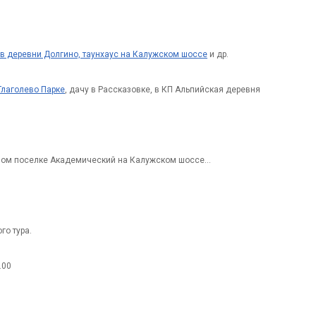
 в деревни Долгино, таунхаус на Калужском шоссе
и др.
Глаголево Парке
, дачу в Рассказовке, в КП Альпийская деревня
чном поселке Академический на Калужском шоссе...
го тура.
.00