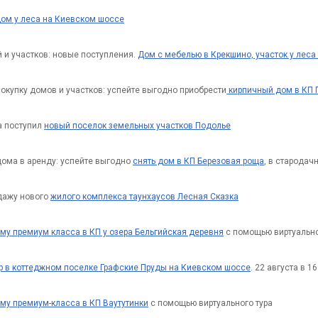
дом у леса на Киевском шоссе
 и участков: новые поступления.
Дом с мебелью в Крекшино, участок у леса
окупку домов и участков: успейте выгодно приобрести
кирпичный дом в КП 
а поступил
новый поселок земельных участков Подолье
ома в аренду: успейте выгодно
снять дом в КП Березовая роща
, в старода
дажу нового
жилого комплекса таунхаусов Лесная Сказка
му премиум класса в КП у озера Бельгийская деревня
с помощью виртуально
р в коттеджном поселке Графские Пруды на Киевском шоссе
. 22 августа в 16
му премиум-класса в КП Ваутутинки
с помощью виртуального тура