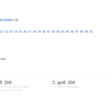
ие озера
и др.
31
32
33
34
35
36
37
38
39
40
41
42
43
44
45
46
47
48
49
50
паде.
б. 200
доб. 300
л "Продажа-покупка"
отдел "Аренда"
ричного рынка)