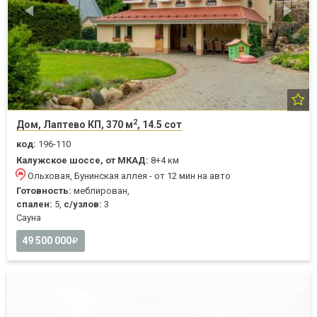
2
Дом, Лаптево КП, 370 м
, 14.5 сот
код:
196-110
Калужское шоссе, от МКАД:
8+4 км
Ольховая, Бунинская аллея - от 12 мин на авто
Готовность:
меблирован,
спален:
5,
с/узлов:
3
Cауна
49 500 000