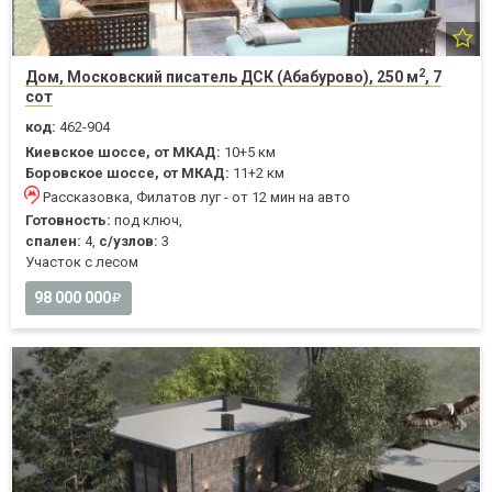
2
Дом, Московский писатель ДСК (Абабурово), 250 м
, 7
сот
код:
462-904
Киевское шоссе, от МКАД:
10+5 км
Боровское шоссе, от МКАД:
11+2 км
Рассказовка, Филатов луг - от 12 мин на авто
Готовность:
под ключ,
спален:
4,
с/узлов:
3
Участок с лесом
98 000 000