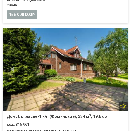
Cауна
155 000 000
2
Дом, Согласие-1 к/п (Фоминское), 334 м
, 19.6 сот
код:
316-961