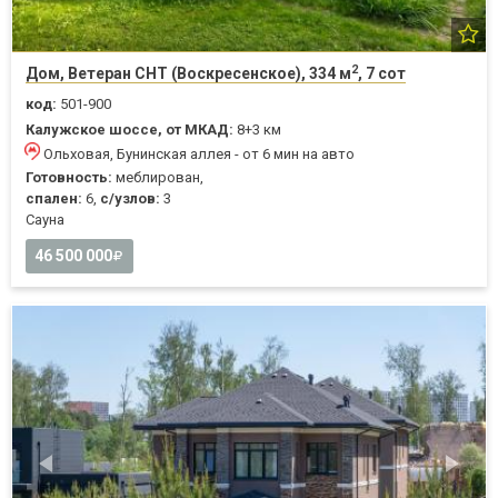
2
Дом, Ветеран СНТ (Воскресенское), 334 м
, 7 сот
код:
501-900
Калужское шоссе, от МКАД:
8+3 км
Ольховая, Бунинская аллея - от 6 мин на авто
Готовность:
меблирован,
спален:
6,
с/узлов:
3
Cауна
46 500 000