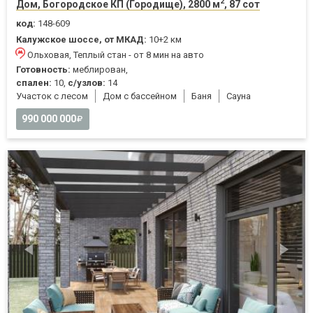
2
Дом, Богородское КП (Городище), 2800 м
, 87 сот
код:
148-609
Калужское шоссе, от МКАД:
10+2 км
Ольховая, Теплый стан - от 8 мин на авто
Готовность:
меблирован,
спален:
10,
с/узлов:
14
Участок с лесом
Дом с бассейном
Баня
Cауна
990 000 000