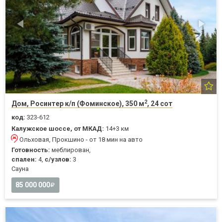
2
Дом, Росинтер к/п (Фоминское), 350 м
, 24 сот
код:
323-612
Калужское шоссе, от МКАД:
14+3 км
Ольховая, Прокшино - от 18 мин на авто
Готовность:
меблирован,
спален:
4,
с/узлов:
3
Cауна
85 000 000