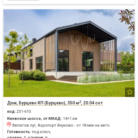
2
Дом, Бурцево КП (Бурцево), 350 м
, 20.04 сот
код:
231-610
Киевское шоссе, от МКАД:
14+1 км
Филатов луг, Аэропорт Внуково - от 18 мин на авто
Готовность:
под ключ,
спален:
5,
с/узлов:
6