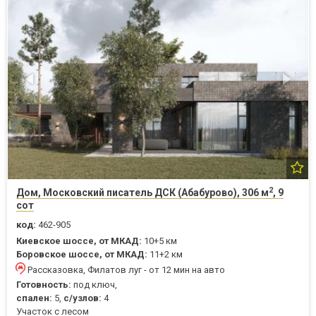
2
Дом, Московский писатель ДСК (Абабурово), 306 м
, 9
сот
код:
462-905
Киевское шоссе, от МКАД:
10+5 км
Боровское шоссе, от МКАД:
11+2 км
Рассказовка, Филатов луг - от 12 мин на авто
Готовность:
под ключ,
спален:
5,
с/узлов:
4
Участок с лесом