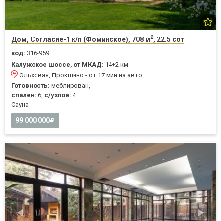
2
Дом, Согласие-1 к/п (Фоминское), 708 м
, 22.5 сот
код:
316-959
Калужское шоссе, от МКАД:
14+2 км
Ольховая, Прокшино - от 17 мин на авто
Готовность:
меблирован,
спален:
6,
с/узлов:
4
Cауна
99 000 000