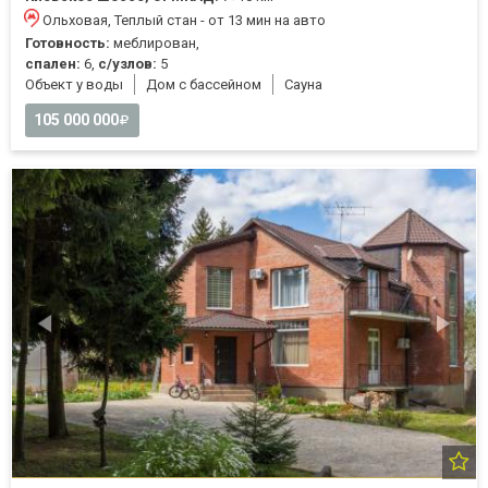
Ольховая, Теплый стан - от 13 мин на авто
Готовность:
меблирован,
спален:
6,
с/узлов:
5
Объект у воды
Дом с бассейном
Cауна
105 000 000