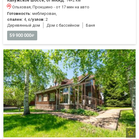
Калужское шоссе, от МКАД:
14+2 км
Ольховая, Прокшино - от 17 мин на авто
Готовность:
меблирован,
спален:
4,
с/узлов:
2
Деревянный дом
Дом с бассейном
Баня
59 900 000