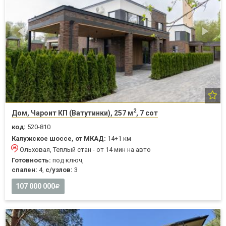
2
Дом, Чароит КП (Ватутинки), 257 м
, 7 сот
код:
520-810
Калужское шоссе, от МКАД:
14+1 км
Ольховая, Теплый стан - от 14 мин на авто
Готовность:
под ключ,
спален:
4,
с/узлов:
3
107 000 000