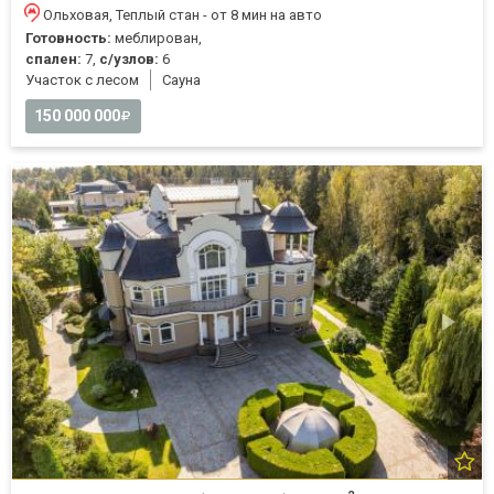
Ольховая, Теплый стан - от 8 мин на авто
Готовность:
меблирован,
спален:
7,
с/узлов:
6
Участок с лесом
Cауна
150 000 000