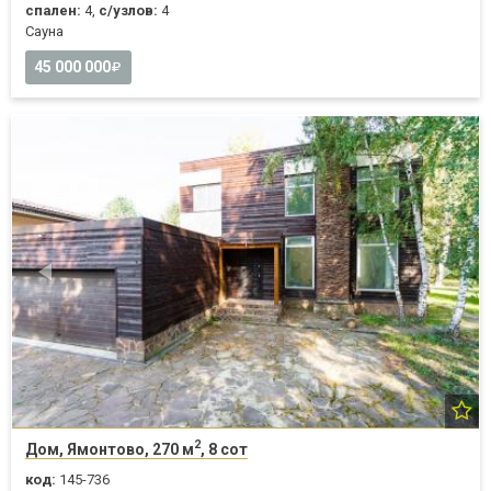
спален:
4,
с/узлов:
4
Cауна
45 000 000
2
Дом, Ямонтово, 270 м
, 8 сот
код:
145-736