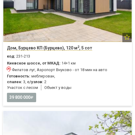
2
Дом, Бурцево КП (Бурцево), 120 м
, 5 сот
код:
231-213
Киевское шоссе, от МКАД:
14+1 км
Филатов луг, Аэропорт Внуково - от 18 мин на авто
Готовность:
меблирован,
спален:
3,
с/узлов:
2
Участок с лесом
Объект у воды
39 800 000