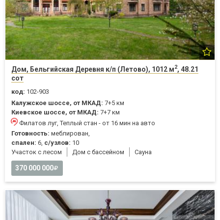
2
Дом, Бельгийская Деревня к/п (Летово), 1012 м
, 48.21
сот
код:
102-903
Калужское шоссе, от МКАД:
7+5 км
Киевское шоссе, от МКАД:
7+7 км
Филатов луг, Теплый стан - от 16 мин на авто
Готовность:
меблирован,
спален:
6,
с/узлов:
10
Участок с лесом
Дом с бассейном
Cауна
370 000 000