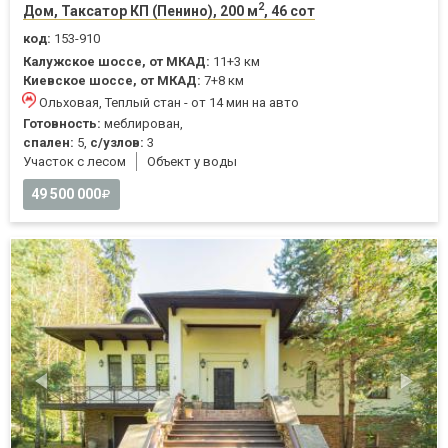
2
Дом, Таксатор КП (Пенино), 200 м
, 46 сот
код:
153-910
Калужское шоссе, от МКАД:
11+3 км
Киевское шоссе, от МКАД:
7+8 км
Ольховая, Теплый стан - от 14 мин на авто
Готовность:
меблирован,
спален:
5,
с/узлов:
3
Участок с лесом
Объект у воды
49 500 000