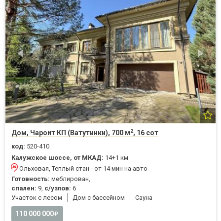
2
Дом, Чароит КП (Ватутинки), 700 м
, 16 сот
код:
520-410
Калужское шоссе, от МКАД:
14+1 км
Ольховая, Теплый стан - от 14 мин на авто
Готовность:
меблирован,
спален:
9,
с/узлов:
6
Участок с лесом
Дом с бассейном
Cауна
110 000 000