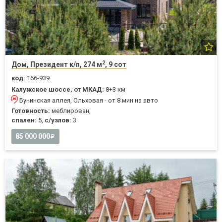
2
Дом, Президент к/п, 274 м
, 9 сот
код:
166-939
Калужское шоссе, от МКАД:
8+3 км
Бунинская аллея, Ольховая - от 8 мин на авто
Готовность:
меблирован,
спален:
5,
с/узлов:
3
85 000 000