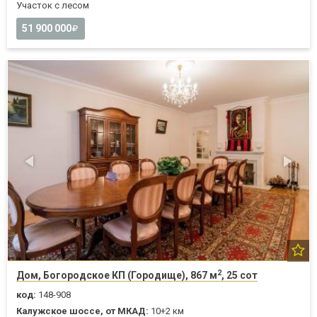
Участок с лесом
51 900 000
2
Дом, Богородское КП (Городище), 867 м
, 25 сот
код:
148-908
Калужское шоссе, от МКАД:
10+2 км