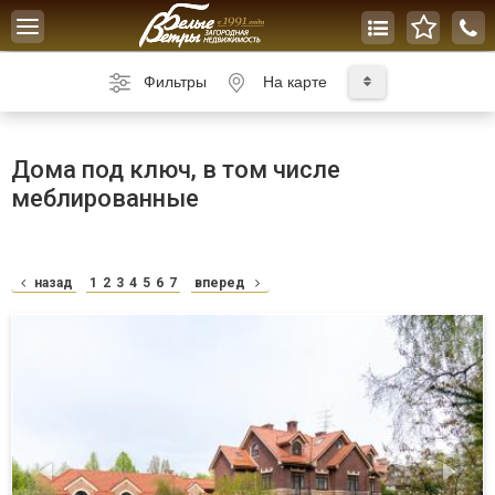
Toggle
navigation
Фильтры
На карте
Дома под ключ, в том числе
меблированные
назад
1
2
3
4
5
6
7
вперед