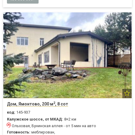
2
Дом, Ямонтово, 200 м
, 8 сот
код:
145-937
Калужское шоссе, от МКАД:
8+2 км
Ольховая, Бунинская аллея - от 5 мин на авто
Готовность:
меблирован,