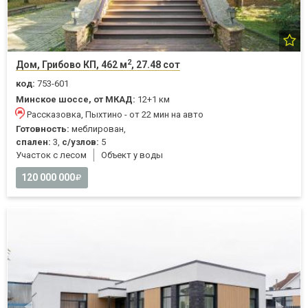
2
Дом, Грибово КП, 462 м
, 27.48 сот
код:
753-601
Минское шоссе, от МКАД:
12+1 км
Рассказовка, Пыхтино - от 22 мин на авто
Готовность:
меблирован,
спален:
3,
с/узлов:
5
Участок с лесом
Объект у воды
120 000 000