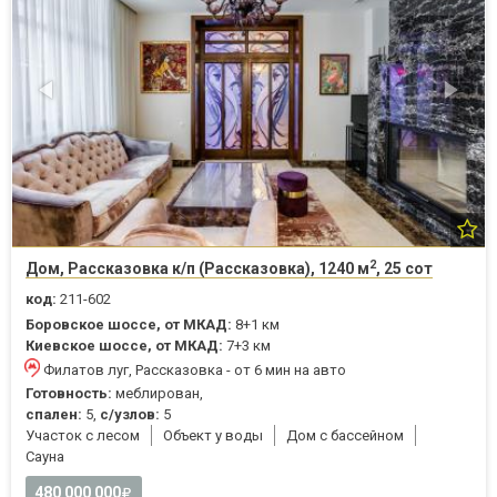
2
Дом, Рассказовка к/п (Рассказовка), 1240 м
, 25 сот
код:
211-602
Боровское шоссе, от МКАД:
8+1 км
Киевское шоссе, от МКАД:
7+3 км
Филатов луг, Рассказовка - от 6 мин на авто
Готовность:
меблирован,
спален:
5,
с/узлов:
5
Участок с лесом
Объект у воды
Дом с бассейном
Cауна
480 000 000