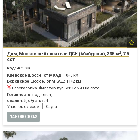
2
Дом, Московский писатель ДСК (Абабурово), 335 м
, 7.5
сот
код:
462-906
Киевское шоссе, от МКАД:
10+5 км
Боровское шоссе, от МКАД:
11+2 км
Рассказовка, Филатов луг - от 12 мин на авто
Готовность:
под ключ,
спален:
5,
с/узлов:
4
Участок с лесом
Cауна
148 000 000