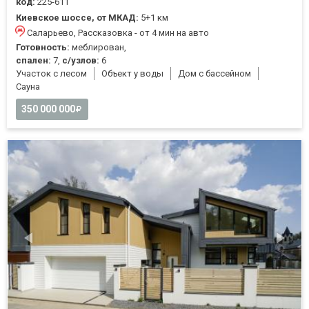
код:
225-611
Киевское шоссе, от МКАД:
5+1 км
Саларьево, Рассказовка - от 4 мин на авто
Готовность:
меблирован,
спален:
7,
с/узлов:
6
Участок с лесом
Объект у воды
Дом с бассейном
Cауна
350 000 000