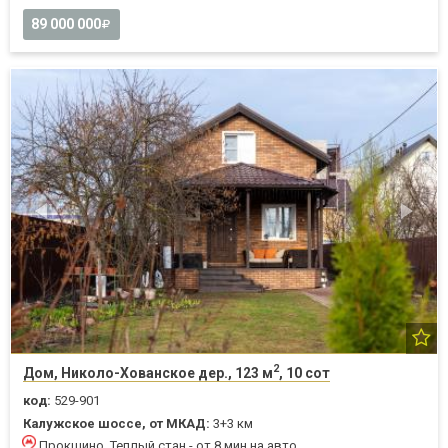
89 000 000
2
Дом, Николо-Хованское дер., 123 м
, 10 сот
код:
529-901
Калужское шоссе, от МКАД:
3+3 км
Прокшино, Теплый стан - от 8 мин на авто