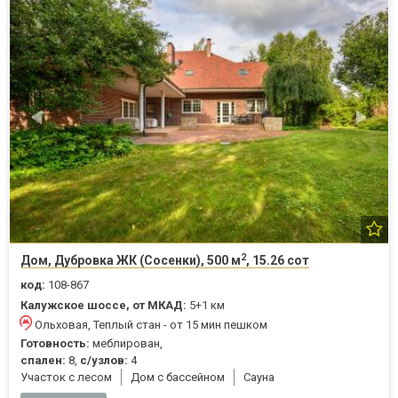
2
Дом, Дубровка ЖК (Сосенки), 500 м
, 15.26 сот
код:
108-867
Калужское шоссе, от МКАД:
5+1 км
Ольховая, Теплый стан - от 15 мин пешком
Готовность:
меблирован,
спален:
8,
с/узлов:
4
Участок с лесом
Дом с бассейном
Cауна