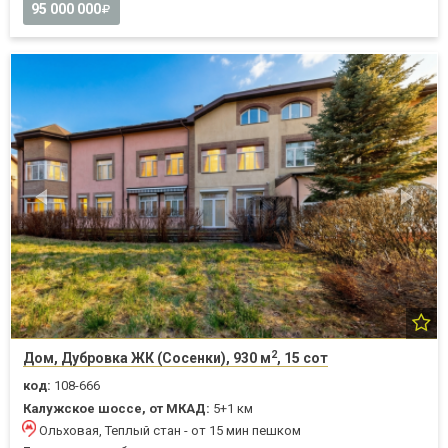
95 000 000
2
Дом, Дубровка ЖК (Сосенки), 930 м
, 15 сот
код:
108-666
Калужское шоссе, от МКАД:
5+1 км
Ольховая, Теплый стан - от 15 мин пешком