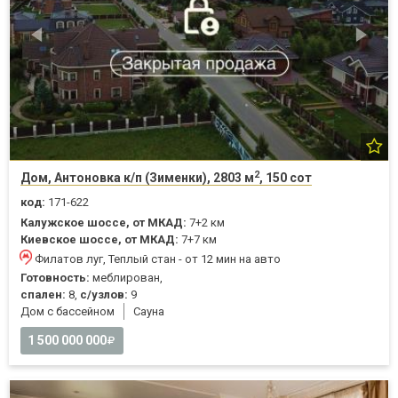
2
Дом, Антоновка к/п (Зименки), 2803 м
, 150 сот
код:
171-622
Калужское шоссе, от МКАД:
7+2 км
Киевское шоссе, от МКАД:
7+7 км
Филатов луг, Теплый стан - от 12 мин на авто
Готовность:
меблирован,
спален:
8,
с/узлов:
9
Дом с бассейном
Cауна
1 500 000 000