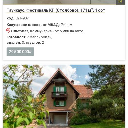
2
Таунхаус, Фестиваль КП (Столбово), 171 м
, 1 сот
код:
521-907
Калужское шоссе, от МКАД:
7+1 км
Ольховая, Коммунарка - от 5 мин на авто
Готовность:
меблирован,
спален:
3,
с/узлов:
2
29 500 000