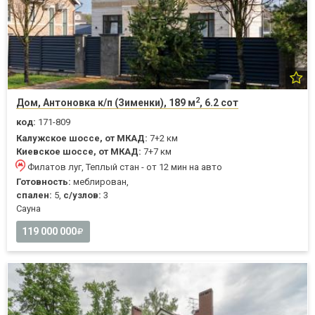
2
Дом, Антоновка к/п (Зименки), 189 м
, 6.2 сот
код:
171-809
Калужское шоссе, от МКАД:
7+2 км
Киевское шоссе, от МКАД:
7+7 км
Филатов луг, Теплый стан - от 12 мин на авто
Готовность:
меблирован,
спален:
5,
с/узлов:
3
Cауна
119 000 000