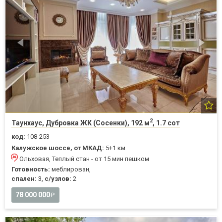
2
Таунхаус, Дубровка ЖК (Сосенки), 192 м
, 1.7 сот
код:
108-253
Калужское шоссе, от МКАД:
5+1 км
Ольховая, Теплый стан - от 15 мин пешком
Готовность:
меблирован,
спален:
3,
с/узлов:
2
78 000 000