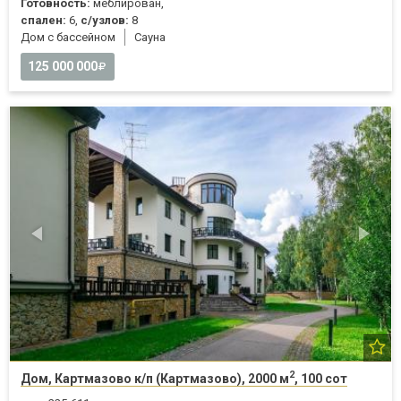
Готовность:
меблирован,
спален:
6,
с/узлов:
8
Дом с бассейном
Cауна
125 000 000
2
Дом, Картмазово к/п (Картмазово), 2000 м
, 100 сот