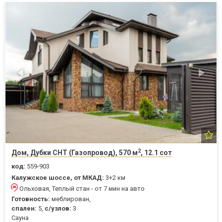
2
Дом, Дубки СНТ (Газопровод), 570 м
, 12.1 сот
код:
559-903
Калужское шоссе, от МКАД:
3+2 км
Ольховая, Теплый стан - от 7 мин на авто
Готовность:
меблирован,
спален:
5,
с/узлов:
3
Cауна