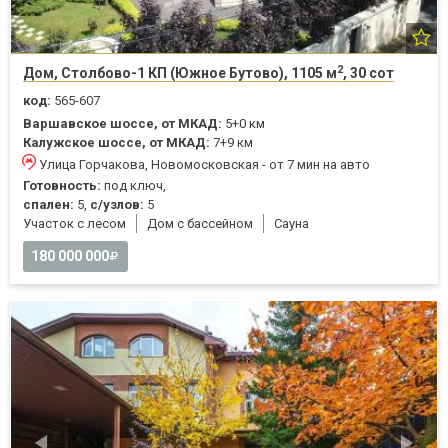
2
Дом, Столбово-1 КП (Южное Бутово), 1105 м
, 30 сот
код:
565-607
Варшавское шоссе, от МКАД:
5+0 км
Калужское шоссе, от МКАД:
7+9 км
Улица Горчакова, Новомосковская - от 7 мин на авто
Готовность:
под ключ,
спален:
5,
с/узлов:
5
Участок с лесом
Дом с бассейном
Cауна
180 000 000