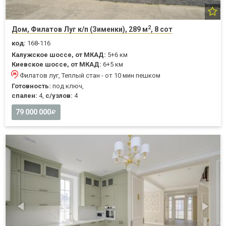
2
Дом, Филатов Луг к/п (Зименки), 289 м
, 8 сот
код:
168-116
Калужское шоссе, от МКАД:
5+6 км
Киевское шоссе, от МКАД:
6+5 км
Филатов луг, Теплый стан - от 10 мин пешком
Готовность:
под ключ,
спален:
4,
с/узлов:
4
79 000 000