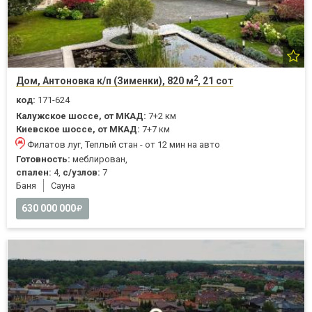
2
Дом, Антоновка к/п (Зименки), 820 м
, 21 сот
код:
171-624
Калужское шоссе, от МКАД:
7+2 км
Киевское шоссе, от МКАД:
7+7 км
Филатов луг, Теплый стан - от 12 мин на авто
Готовность:
меблирован,
спален:
4,
с/узлов:
7
Баня
Cауна
630 000 000