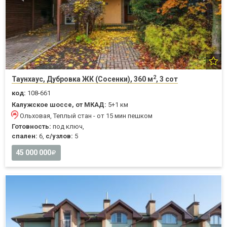
2
Таунхаус, Дубровка ЖК (Сосенки), 360 м
, 3 сот
код:
108-661
Калужское шоссе, от МКАД:
5+1 км
Ольховая, Теплый стан - от 15 мин пешком
Готовность:
под ключ,
спален:
6,
с/узлов:
5
45 000 000