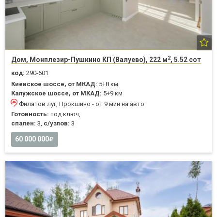
2
Дом, Монплезир-Пушкино КП (Валуево), 222 м
, 5.52 сот
код:
290-601
Киевское шоссе, от МКАД:
5+8 км
Калужское шоссе, от МКАД:
5+9 км
Филатов луг, Прокшино - от 9 мин на авто
Готовность:
под ключ,
спален:
3,
с/узлов:
3
60 000 000