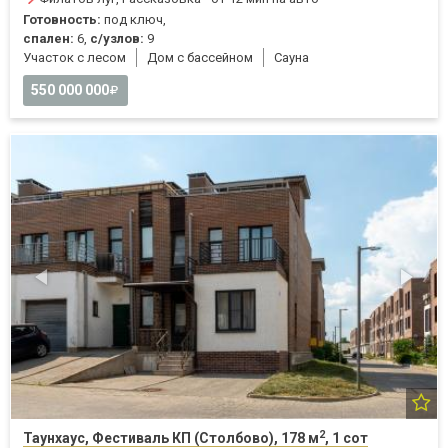
Готовность:
под ключ,
спален:
6,
с/узлов:
9
Участок с лесом
Дом с бассейном
Cауна
550 000 000
2
Таунхаус, Фестиваль КП (Столбово), 178 м
, 1 сот