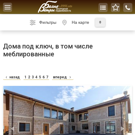
Toggle
navigation
Фильтры
На карте
Дома под ключ, в том числе
меблированные
назад
1
2
3
4
5
6
7
вперед