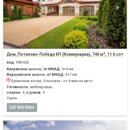
2
Дом, Потапово-Победа КП (Коммунарка), 740 м
, 11.6 сот
код:
598-602
Калужское шоссе, от МКАД:
6+4 км
Варшавское шоссе, от МКАД:
3+7 км
Бунинская аллея, Ольховая - от 6 мин на авто
Готовность:
меблирован,
спален:
4,
с/узлов:
5
Cауна
225 000 000