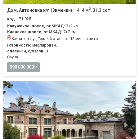
2
Дом, Антоновка к/п (Зименки), 1414 м
, 31.3 сот
код:
171-925
Калужское шоссе, от МКАД:
7+2 км
Киевское шоссе, от МКАД:
7+7 км
Филатов луг, Теплый стан - от 12 мин на авто
Готовность:
меблирован,
спален:
4,
с/узлов:
8
Cауна
590 000 000