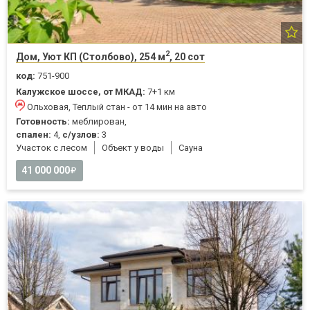
2
Дом, Уют КП (Столбово), 254 м
, 20 сот
код:
751-900
Калужское шоссе, от МКАД:
7+1 км
Ольховая, Теплый стан - от 14 мин на авто
Готовность:
меблирован,
спален:
4,
с/узлов:
3
Участок с лесом
Объект у воды
Cауна
41 000 000