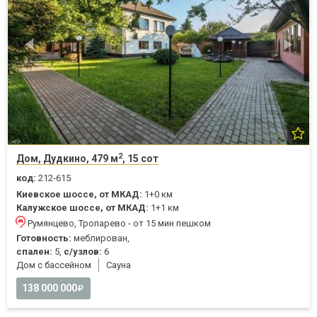
2
Дом, Дудкино, 479 м
, 15 сот
код:
212-615
Киевское шоссе, от МКАД:
1+0 км
Калужское шоссе, от МКАД:
1+1 км
Румянцево, Тропарево - от 15 мин пешком
Готовность:
меблирован,
спален:
5,
с/узлов:
6
Дом с бассейном
Cауна
138 000 000