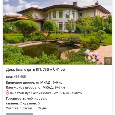
2
Дом, Благодать КП, 750 м
, 41 сот
код:
488-605
Киевское шоссе, от МКАД:
6+9 км
Калужское шоссе, от МКАД:
8+6 км
Филатов луг, Рассказовка - от 12 мин на авто
Готовность:
меблирован,
спален:
7,
с/узлов:
5
Участок с лесом
Cауна