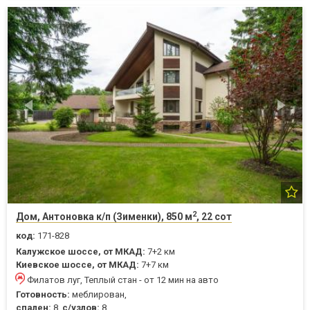
2
Дом, Антоновка к/п (Зименки), 850 м
, 22 сот
код:
171-828
Калужское шоссе, от МКАД:
7+2 км
Киевское шоссе, от МКАД:
7+7 км
Филатов луг, Теплый стан - от 12 мин на авто
Готовность:
меблирован,
спален:
8,
с/узлов:
8