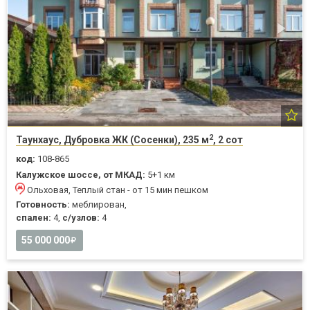
2
Таунхаус, Дубровка ЖК (Сосенки), 235 м
, 2 сот
код:
108-865
Калужское шоссе, от МКАД:
5+1 км
Ольховая, Теплый стан - от 15 мин пешком
Готовность:
меблирован,
спален:
4,
с/узлов:
4
55 000 000