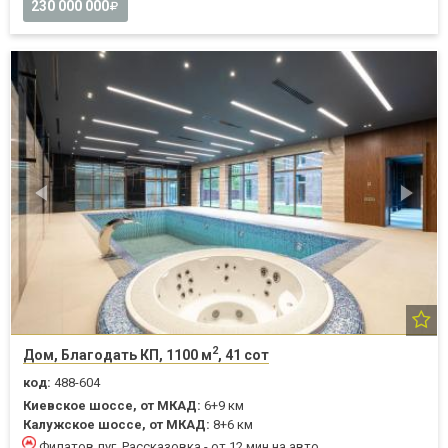
230 000 000
2
Дом, Благодать КП, 1100 м
, 41 сот
код:
488-604
Киевское шоссе, от МКАД:
6+9 км
Калужское шоссе, от МКАД:
8+6 км
Филатов луг, Рассказовка - от 12 мин на авто