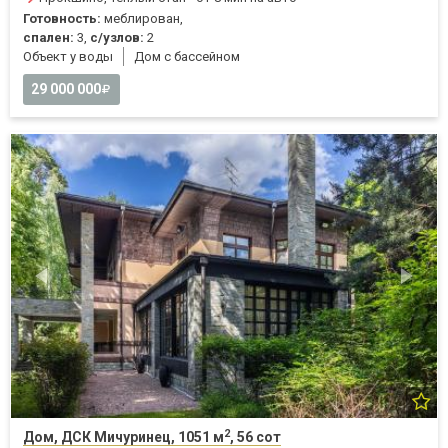
Готовность:
меблирован,
спален:
3,
с/узлов:
2
Объект у воды
Дом с бассейном
29 000 000
2
Дом, ДСК Мичуринец, 1051 м
, 56 сот