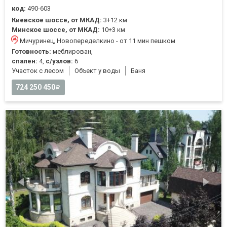
код:
490-603
Киевское шоссе, от МКАД:
3+12 км
Минское шоссе, от МКАД:
10+3 км
Мичуринец, Новопеределкино - от 11 мин пешком
Готовность:
меблирован,
спален:
4,
с/узлов:
6
Участок с лесом
Объект у воды
Баня
724 250 450