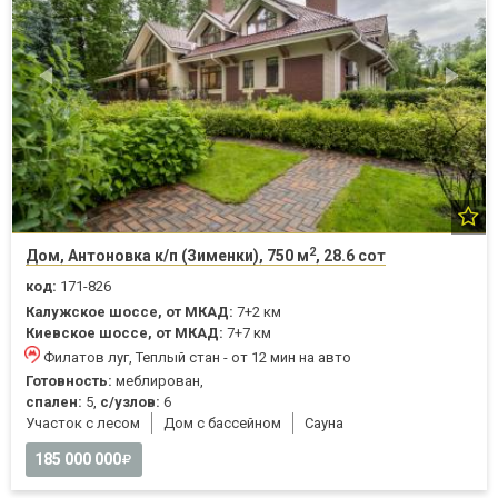
2
Дом, Антоновка к/п (Зименки), 750 м
, 28.6 сот
код:
171-826
Калужское шоссе, от МКАД:
7+2 км
Киевское шоссе, от МКАД:
7+7 км
Филатов луг, Теплый стан - от 12 мин на авто
Готовность:
меблирован,
спален:
5,
с/узлов:
6
Участок с лесом
Дом с бассейном
Cауна
185 000 000