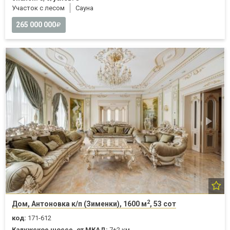
Участок с лесом
Cауна
265 000 000
2
Дом, Антоновка к/п (Зименки), 1600 м
, 53 сот
код:
171-612
Калужское шоссе, от МКАД:
7+2 км