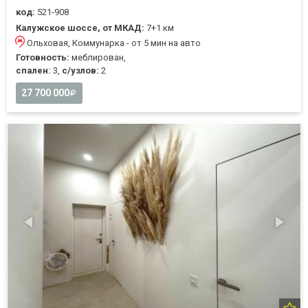
код:
521-908
Калужское шоссе, от МКАД:
7+1 км
Ольховая, Коммунарка - от 5 мин на авто
Готовность:
меблирован,
спален:
3,
с/узлов:
2
27 700 000