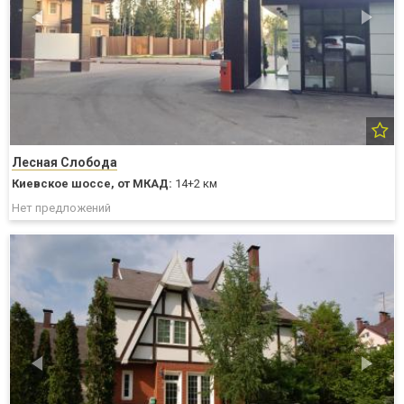
Лесная Слобода
Киевское шоссе,
от МКАД:
14+2 км
Нет предложений