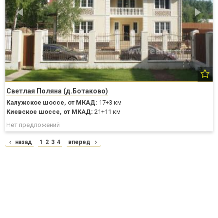
Светлая Поляна (д.Ботаково)
Калужское шоссе,
от МКАД:
17+3 км
Киевское шоссе,
от МКАД:
21+11 км
Нет предложений
назад
1
2
3
4
вперед