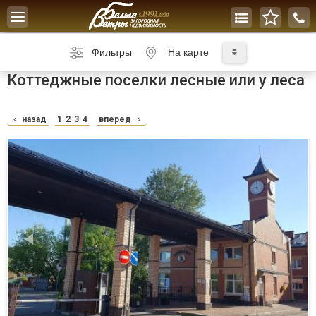
Toggle
navigation
Фильтры
На карте
Коттеджные поселки лесные или у леса
назад
1
2
3
4
вперед