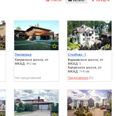
Список
Каталог
На карте
Лукоморье
Столбово -1
Калужское шоссе,
от
Варшавское шоссе,
от
МКАД:
4+2 км
МКАД:
5
Калужское шоссе,
от
МКАД:
7+9 км
Нет предложений
Предложения
(1)