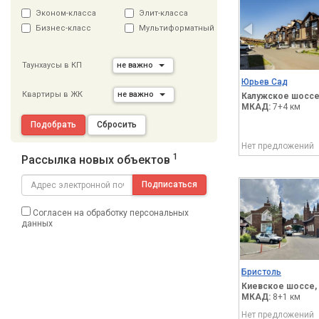
Эконом-класса
Элит-класса
Бизнес-класс
Мультиформатный
Таунхаусы в КП
не важно
Юрьев Сад
Квартиры в ЖК
не важно
Калужское шоссе
МКАД:
7+4 км
Подобрать
Сбросить
Нет предложений
1
Рассылка новых объектов
Подписаться
Согласен на обработку персональных
данных
Бристоль
Киевское шоссе,
МКАД:
8+1 км
Нет предложений