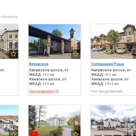
9 объектов
Вяземское
Соловьиная Роща
от
Калужское шоссе,
от
Калужское шоссе,
от
МКАД:
3+2 км
МКАД:
4+2 км
Киевское шоссе,
от
Киевское шоссе,
от
МКАД:
3+3 км
МКАД:
10+3 км
Предложения
(2)
Нет предложений