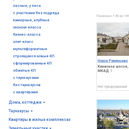
лесные, у леса
с участками без подряда
Показано 1-30 из 14
камерные, клубные
эконом-класса
бизнес-класса
элит-класс
мультиформатные
строящиеся новые КП
Новое Румянцево
сформированные КП
Киевское шоссе,
обжитые КП
МКАД:
1
с таунхаусами
без таунхаусов
Нет предложений
с квартирами
Дома, коттеджи
Таунхаусы
Квартиры в жилых комплексах
Земельные участки