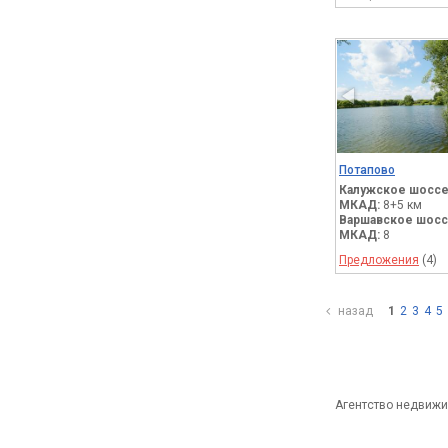
Потапово
Калужское шоссе
МКАД:
8+5 км
Варшавское шосс
МКАД:
8
Предложения
(4)
назад
1
2
3
4
5
Агентство недвиж