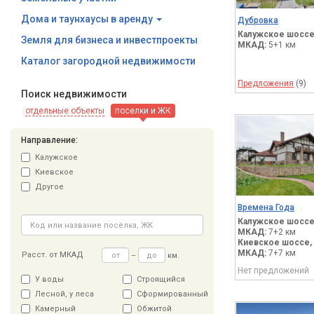
Дома и таунхаусы в аренду
Дубровка
Калужское шоссе
Земля для бизнеса и инвестпроекты
МКАД:
5+1 км
Каталог загородной недвижимости
Предложения
(9)
Поиск недвижимости
отдельные объекты
поселки и ЖК
Направление:
Калужское
Киевское
Другое
Времена Года
Калужское шоссе
МКАД:
7+2 км
Киевское шоссе,
МКАД:
7+7 км
Расст. от МКАД
–
км.
Нет предложений
У воды
Строящийся
Лесной, у леса
Сформированный
Камерный
Обжитой