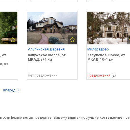
Альпийская Деревня
Милорадово
,
от
Калужское шоссе,
от
Калужское шоссе,
от
МКАД:
9+1 км
МКАД:
10+1 км
е,
от
Нет предложений
Предложения
(2)
вперед
имости Белые Ветры предлагает Вашему вниманию лучшие
коттеджные пос