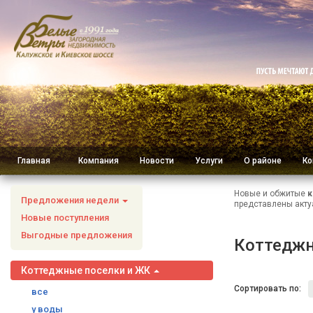
Главная
Компания
Новости
Услуги
О районе
Ко
Новые и обжитые
к
Предложения недели
представлены акту
Новые поступления
Выгодные предложения
Коттеджн
Коттеджные поселки и ЖК
Сортировать по:
все
у воды