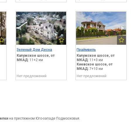
Зеленый Дом Десна
Праймвиль
Калужское шоссе,
от
Калужское шоссе,
от
МКАД:
11+2 км
МКАД:
11+3 км
Киевское шоссе,
от
МКАД:
7+10 км
Нет предложений
Нет предложений
елки
на престижном Юго-западе Подмосковья.