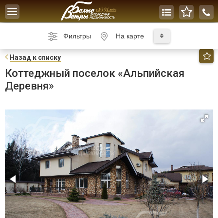
Toggle
navigation
Фильтры
На карте
Н
азад к списку
Коттеджный поселок «Альпийская
Деревня»