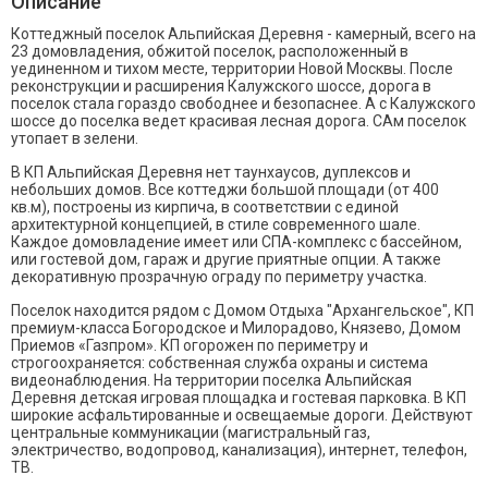
Описание
Коттеджный поселок Альпийская Деревня - камерный, всего на
23 домовладения, обжитой поселок, расположенный в
уединенном и тихом месте, территории Новой Москвы. После
реконструкции и расширения Калужского шоссе, дорога в
поселок стала гораздо свободнее и безопаснее. А с Калужского
шоссе до поселка ведет красивая лесная дорога. САм поселок
утопает в зелени.
В КП Альпийская Деревня нет таунхаусов, дуплексов и
небольших домов. Все коттеджи большой площади (от 400
кв.м), построены из кирпича, в соответствии с единой
архитектурной концепцией, в стиле современного шале.
Каждое домовладение имеет или СПА-комплекс с бассейном,
или гостевой дом, гараж и другие приятные опции. А также
декоративную прозрачную ограду по периметру участка.
Поселок находится рядом с Домом Отдыха "Архангельское", КП
премиум-класса Богородское и Милорадово, Князево, Домом
Приемов «Газпром». КП огорожен по периметру и
строгоохраняется: собственная служба охраны и система
видеонаблюдения. На территории поселка Альпийская
Деревня детская игровая площадка и гостевая парковка. В КП
широкие асфальтированные и освещаемые дороги. Действуют
центральные коммуникации (магистральный газ,
электричество, водопровод, канализация), интернет, телефон,
ТВ.