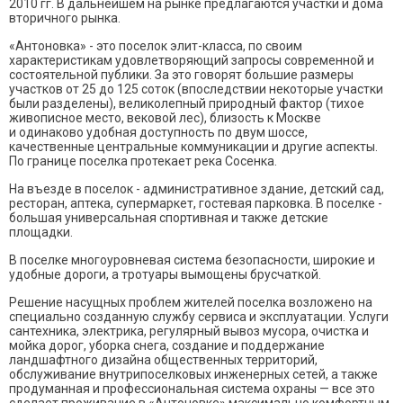
2010 гг. В дальнейшем на рынке предлагаются участки и дома
вторичного рынка.
«Антоновка» - это поселок элит-класса, по своим
характеристикам удовлетворяющий запросы современной и
состоятельной публики. За это говорят большие размеры
участков от 25 до 125 соток (впоследствии некоторые участки
были разделены), великолепный природный фактор (тихое
живописное место, вековой лес), близость к Москве
и одинаково удобная доступность по двум шоссе,
качественные центральные коммуникации и другие аспекты.
По границе поселка протекает река Сосенка.
На въезде в поселок - административное здание, детский сад,
ресторан, аптека, супермаркет, гостевая парковка. В поселке -
большая универсальная спортивная и также детские
площадки.
В поселке многоуровневая система безопасности, широкие и
удобные дороги, а тротуары вымощены брусчаткой.
Решение насущных проблем жителей поселка возложено на
специально созданную службу сервиса и эксплуатации. Услуги
сантехника, электрика, регулярный вывоз мусора, очистка и
мойка дорог, уборка снега, создание и поддержание
ландшафтного дизайна общественных территорий,
обслуживание внутрипоселковых инженерных сетей, а также
продуманная и профессиональная система охраны — все это
сделает проживание в «Антоновке» максимально комфортным