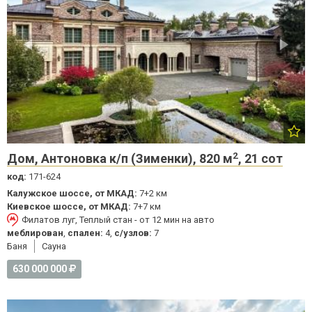
2
Дом, Антоновка к/п (Зименки), 820 м
, 21 сот
код:
171-624
Калужское шоссе, от МКАД:
7+2 км
Киевское шоссе, от МКАД:
7+7 км
Филатов луг, Теплый стан - от 12 мин на авто
меблирован
,
спален:
4,
с/узлов:
7
Баня
Cауна
630 000 000