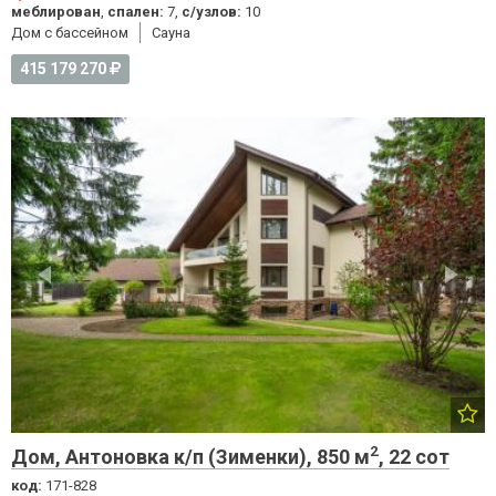
меблирован
,
спален:
7,
с/узлов:
10
Дом с бассейном
Cауна
415 179 270
2
Дом, Антоновка к/п (Зименки), 850 м
, 22 сот
код:
171-828