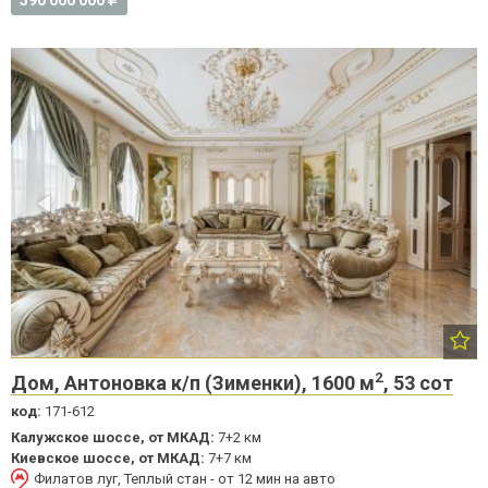
590 000 000
2
Дом, Антоновка к/п (Зименки), 1600 м
, 53 сот
код:
171-612
Калужское шоссе, от МКАД:
7+2 км
Киевское шоссе, от МКАД:
7+7 км
Филатов луг, Теплый стан - от 12 мин на авто