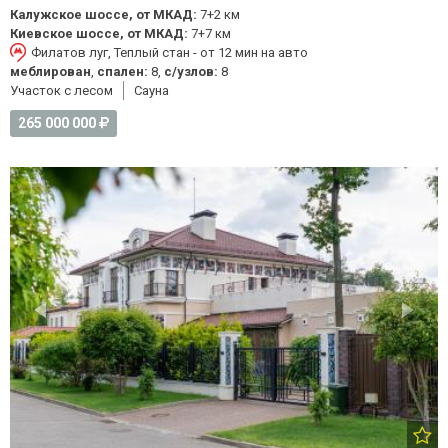
Калужское шоссе, от МКАД:
7+2 км
Киевское шоссе, от МКАД:
7+7 км
Филатов луг, Теплый стан - от 12 мин на авто
меблирован
,
спален:
8,
с/узлов:
8
Участок с лесом
Cауна
265 000 000