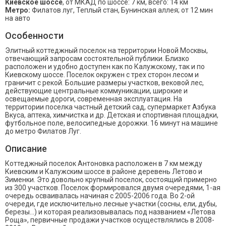
Киевское шоссе
, от МКАД по шоссе: 7 км, всего: 14 км
Метро:
Филатов луг, Теплый стан, Бунинская аллея; от 12 мин
на авто
Особенности
Элитный коттеджный поселок на территории Новой Москвы,
отвечающий запросам состоятельной публики. Близко
расположен и удобно доступен как по Калужскому, так и по
Киевскому шоссе. Поселок окружен с трех сторон лесом и
граничит с рекой. Большие размеры участков, вековой лес,
действующие центральные коммуникации, широкие и
освещаемые дороги, современная эксплуатация. На
территории поселка частный детский сад, супермаркет Азбука
Вкуса, аптека, химчистка и др. Детская и спортивная площадки,
футбольное поле, велосипедные дорожки. 16 минут на машине
до метро Филатов Луг.
Описание
Коттеджный поселок Антоновка расположен в 7 км между
Киевским и Калужским шоссе в районе деревень Летово и
Зименки. Это довольно крупный поселок, состоящий примерно
из 300 участков. Поселок формировался двумя очередями, 1-ая
очередь осваивалась начиная с 2005-2006 года. Во 2-ой
очереди, где исключительно лесные участки (сосны, ели, дубы,
березы...) и которая реализовывалась под названием «Летова
Роща», первичные продажи участков осуществлялись в 2008-