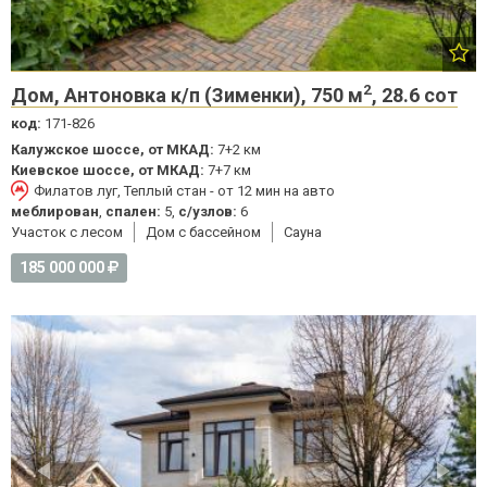
2
Дом, Антоновка к/п (Зименки), 750 м
, 28.6 сот
код:
171-826
Калужское шоссе, от МКАД:
7+2 км
Киевское шоссе, от МКАД:
7+7 км
Филатов луг, Теплый стан - от 12 мин на авто
меблирован
,
спален:
5,
с/узлов:
6
Участок с лесом
Дом с бассейном
Cауна
185 000 000