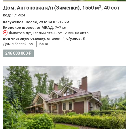
2
Дом, Антоновка к/п (Зименки), 1550 м
, 40 сот
код:
171-924
Калужское шоссе, от МКАД:
7+2 км
Киевское шоссе, от МКАД:
7+7 км
Филатов луг, Теплый стан - от 12 мин на авто
под чистовую отделку
,
спален:
4,
с/узлов:
8
Дом с бассейном
Баня
246 000 000