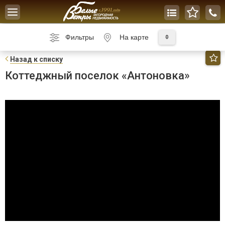
Toggle
navigation
Фильтры
На карте
Н
азад к списку
Коттеджный поселок «Антоновка»