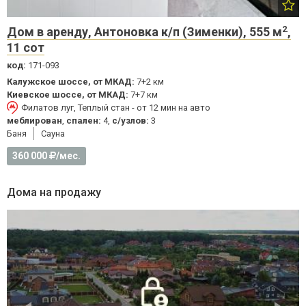
2
Дом в аренду, Антоновка к/п (Зименки), 555 м
,
11 сот
код:
171-093
Калужское шоссе, от МКАД:
7+2 км
Киевское шоссе, от МКАД:
7+7 км
Филатов луг, Теплый стан - от 12 мин на авто
меблирован
,
спален:
4,
с/узлов:
3
Баня
Cауна
360 000
/мес.
Дома на продажу