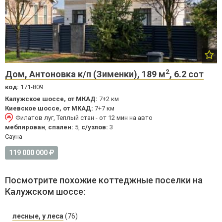
2
Дом, Антоновка к/п (Зименки), 189 м
, 6.2 сот
код:
171-809
Калужское шоссе, от МКАД:
7+2 км
Киевское шоссе, от МКАД:
7+7 км
Филатов луг, Теплый стан - от 12 мин на авто
меблирован
,
спален:
5,
с/узлов:
3
Cауна
119 000 000
Посмотрите похожие коттеджные поселки на
Калужском шоссе:
лесные, у леса
(76)