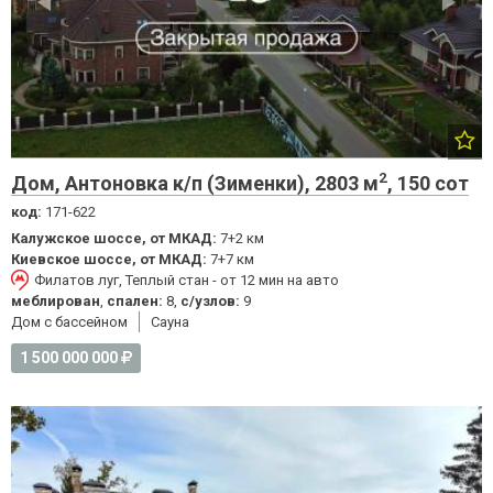
2
Дом, Антоновка к/п (Зименки), 2803 м
, 150 сот
код:
171-622
Калужское шоссе, от МКАД:
7+2 км
Киевское шоссе, от МКАД:
7+7 км
Филатов луг, Теплый стан - от 12 мин на авто
меблирован
,
спален:
8,
с/узлов:
9
Дом с бассейном
Cауна
1 500 000 000