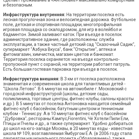
и безопасным.
Инфраструктура внутренняя:
На территории поселка есть
лесная прогулочная зона и велосипедная дорожка. Футбольное
поле, детская и спортивная площадки, многопрофильная
игровая площадка со скалодромом, для игр в волейбол и
бадминтон. Зимой заливают каток. При въезде в поселок
административное здание, где расположены: служба
эксплуатации, а также частный детский сад "Сказочный Садик",
супермаркет "Азбука Вкуса", банк "Открытие", аптека и
фитомагазин, химчистка, магазин цветов и банкомат.
Территория поселка охраняется: на въезде контрольно-
пропускной пункт с охраной, на территории работает патруль.
Есть большая гостевая парковка при въезде в поселок.
Инфраструктура внешняя:
В 3 км от поселка расположена
знаменитая и современная школа для талантливых детей -
"Школа Летово". В 6 минутах на автомобиле г. Московский с
городской инфраструктурой (школы, детские сады,
поликлиника, торговые центры, фитнес-клубы, салоны красоты
и др.). В 5 минутах от поселка Антоновка находится семейный
фитнес-клуб с бассейном, батутным центром и теннисным
клубом - Теннис.ру. А в 10 минутах фитнес клуб с бассейном
"Дубровка", рестораны Кампус,Fiorentini, Чё Хотели Пили Ели,
Птицы и Пчелы и др., а также супермаркет. Удобно добираться
до школ на юго-западе Москвы, в 20 минутах езды - известная
школа № 109, возглавляемая Ямбургом Е.А. (в 2006 году стала
лауреатом национального проекта «Образование»), также