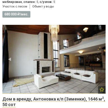
меблирован
,
спален:
5,
с/узлов:
5
Участок с лесом
Объект у воды
680 000
/мес.
2
Дом в аренду, Антоновка к/п (Зименки), 1646 м
,
50 сот