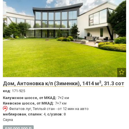
2
Дом, Антоновка к/п (Зименки), 1414 м
, 31.3 сот
код:
171-925
Калужское шоссе, от МКАД:
7+2 км
Киевское шоссе, от МКАД:
7+7 км
Филатов луг, Теплый стан - от 12 мин на авто
меблирован
,
спален:
4,
с/узлов:
8
Cауна