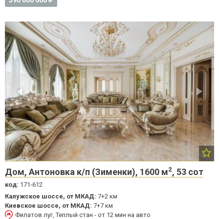
590 000 000
2
Дом, Антоновка к/п (Зименки), 1600 м
, 53 сот
код:
171-612
Калужское шоссе, от МКАД:
7+2 км
Киевское шоссе, от МКАД:
7+7 км
Филатов луг, Теплый стан - от 12 мин на авто