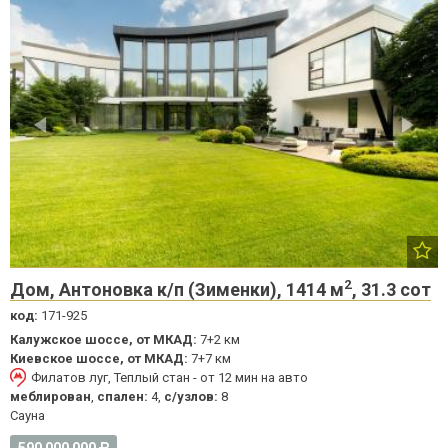
2
Дом, Антоновка к/п (Зименки), 1414 м
, 31.3 сот
код:
171-925
Калужское шоссе, от МКАД:
7+2 км
Киевское шоссе, от МКАД:
7+7 км
Филатов луг, Теплый стан - от 12 мин на авто
меблирован
,
спален:
4,
с/узлов:
8
Cауна