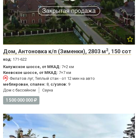
2
Дом, Антоновка к/п (Зименки), 2803 м
, 150 сот
код:
171-622
Калужское шоссе, от МКАД:
7+2 км
Киевское шоссе, от МКАД:
7+7 км
Филатов луг, Теплый стан - от 12 мин на авто
меблирован
,
спален:
8,
с/узлов:
9
Дом с бассейном
Cауна
1 500 000 000