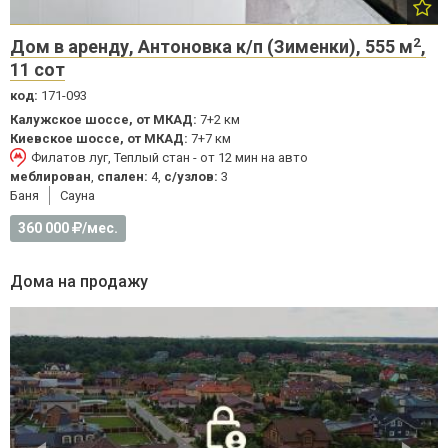
2
Дом в аренду, Антоновка к/п (Зименки), 555 м
,
11 сот
код:
171-093
Калужское шоссе, от МКАД:
7+2 км
Киевское шоссе, от МКАД:
7+7 км
Филатов луг, Теплый стан - от 12 мин на авто
меблирован
,
спален:
4,
с/узлов:
3
Баня
Cауна
360 000
/мес.
Дома на продажу