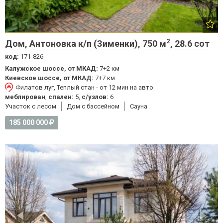
2
Дом, Антоновка к/п (Зименки), 750 м
, 28.6 сот
код:
171-826
Калужское шоссе, от МКАД:
7+2 км
Киевское шоссе, от МКАД:
7+7 км
Филатов луг, Теплый стан - от 12 мин на авто
меблирован
,
спален:
5,
с/узлов:
6
Участок с лесом
Дом с бассейном
Cауна
185 000 000