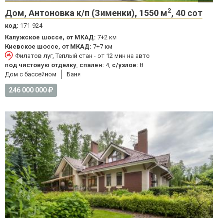
2
Дом, Антоновка к/п (Зименки), 1550 м
, 40 сот
код:
171-924
Калужское шоссе, от МКАД:
7+2 км
Киевское шоссе, от МКАД:
7+7 км
Филатов луг, Теплый стан - от 12 мин на авто
под чистовую отделку
,
спален:
4,
с/узлов:
8
Дом с бассейном
Баня
246 000 000