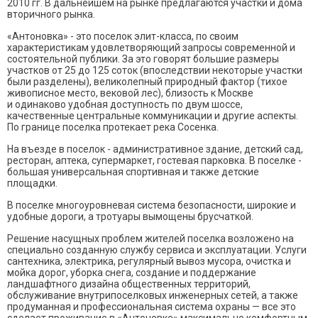
2010 гг. В дальнейшем на рынке предлагаются участки и дома
вторичного рынка.
«Антоновка» - это поселок элит-класса, по своим
характеристикам удовлетворяющий запросы современной и
состоятельной публики. За это говорят большие размеры
участков от 25 до 125 соток (впоследствии некоторые участки
были разделены), великолепный природный фактор (тихое
живописное место, вековой лес), близость к Москве
и одинаково удобная доступность по двум шоссе,
качественные центральные коммуникации и другие аспекты.
По границе поселка протекает река Сосенка.
На въезде в поселок - административное здание, детский сад,
ресторан, аптека, супермаркет, гостевая парковка. В поселке -
большая универсальная спортивная и также детские
площадки.
В поселке многоуровневая система безопасности, широкие и
удобные дороги, а тротуары вымощены брусчаткой.
Решение насущных проблем жителей поселка возложено на
специально созданную службу сервиса и эксплуатации. Услуги
сантехника, электрика, регулярный вывоз мусора, очистка и
мойка дорог, уборка снега, создание и поддержание
ландшафтного дизайна общественных территорий,
обслуживание внутрипоселковых инженерных сетей, а также
продуманная и профессиональная система охраны — все это
сделает проживание в «Антоновке» максимально комфортным