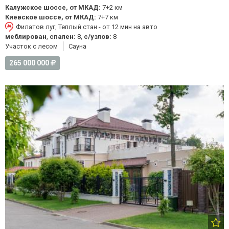
Калужское шоссе, от МКАД:
7+2 км
Киевское шоссе, от МКАД:
7+7 км
Филатов луг, Теплый стан - от 12 мин на авто
меблирован
,
спален:
8,
с/узлов:
8
Участок с лесом
Cауна
265 000 000