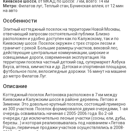
Киевское шоссе
, от МКАД по шоссе: 7 км, всего: 14 км
Метро:
Филатов луг, Теплый стан, Бунинская аллея; от 12 мин
на авто
Особенности
Элитный коттеджный поселок на территории Новой Москвы,
отвечающий запросам состоятельной публики. Близко
расположен и удобно доступен как по Калужскому, так и по
Киевскому шоссе. Поселок окружен с трех сторон лесом и
граничит с рекой. Большие размеры участков, вековой лес,
действующие центральные коммуникации, широкие и
освещаемые дороги, современная эксплуатация. На
территории поселка частный детский сад, супермаркет Азбука
Вкуса, аптека, химчистка и др. Детская и спортивная площадки,
футбольное поле, велосипедные дорожки. 16 минут на машине
до метро Филатов Луг.
Описание
Коттеджный поселок Антоновка расположен в 7 км между
Киевским и Калужским шоссе в районе деревень Летово и
Зименки. Это довольно крупный поселок, состоящий примерно
из 300 участков. Поселок формировался двумя очередями, 1-ая
очередь осваивалась начиная с 2005-2006 года. Во 2-ой
очереди, где исключительно лесные участки (сосны, ели, дубы,
березы...) и которая реализовывалась под названием «Летова
Роща», первичные продажи участков осуществлялись в 2008-