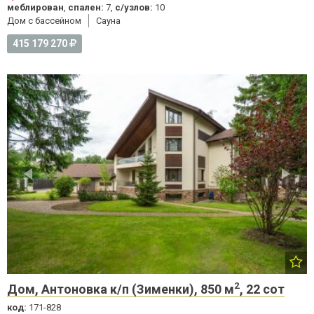
меблирован
,
спален:
7,
с/узлов:
10
Дом с бассейном
Cауна
415 179 270
2
Дом, Антоновка к/п (Зименки), 850 м
, 22 сот
код:
171-828