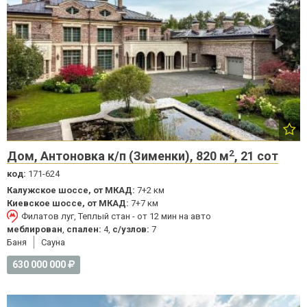
2
Дом, Антоновка к/п (Зименки), 820 м
, 21 сот
код:
171-624
Калужское шоссе, от МКАД:
7+2 км
Киевское шоссе, от МКАД:
7+7 км
Филатов луг, Теплый стан - от 12 мин на авто
меблирован
,
спален:
4,
с/узлов:
7
Баня
Cауна
630 000 000