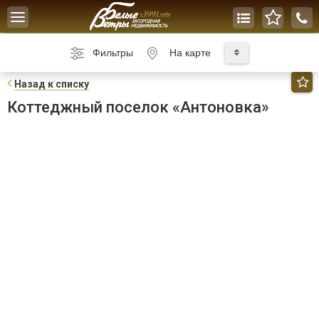
Toggle
navigation
Фильтры
На карте
Н
азад к списку
Коттеджный поселок «Антоновка»