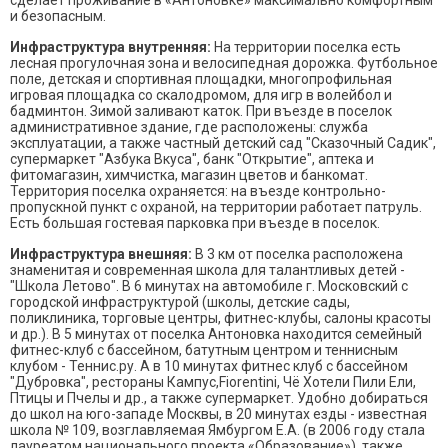
и безопасным.
Инфраструктура внутренняя:
На территории поселка есть
лесная прогулочная зона и велосипедная дорожка. Футбольное
поле, детская и спортивная площадки, многопрофильная
игровая площадка со скалодромом, для игр в волейбол и
бадминтон. Зимой заливают каток. При въезде в поселок
административное здание, где расположены: служба
эксплуатации, а также частный детский сад "Сказочный Садик",
супермаркет "Азбука Вкуса", банк "Открытие", аптека и
фитомагазин, химчистка, магазин цветов и банкомат.
Территория поселка охраняется: на въезде контрольно-
пропускной пункт с охраной, на территории работает патруль.
Есть большая гостевая парковка при въезде в поселок.
Инфраструктура внешняя:
В 3 км от поселка расположена
знаменитая и современная школа для талантливых детей -
"Школа Летово". В 6 минутах на автомобиле г. Московский с
городской инфраструктурой (школы, детские сады,
поликлиника, торговые центры, фитнес-клубы, салоны красоты
и др.). В 5 минутах от поселка Антоновка находится семейный
фитнес-клуб с бассейном, батутным центром и теннисным
клубом - Теннис.ру. А в 10 минутах фитнес клуб с бассейном
"Дубровка", рестораны Кампус,Fiorentini, Чё Хотели Пили Ели,
Птицы и Пчелы и др., а также супермаркет. Удобно добираться
до школ на юго-западе Москвы, в 20 минутах езды - известная
школа № 109, возглавляемая Ямбургом Е.А. (в 2006 году стала
лауреатом национального проекта «Образование»), также