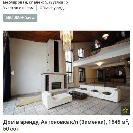
меблирован
,
спален:
5,
с/узлов:
5
Участок с лесом
Объект у воды
680 000
/мес.
2
Дом в аренду, Антоновка к/п (Зименки), 1646 м
,
50 сот