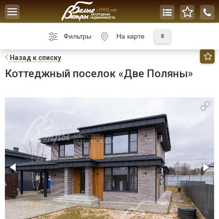
Toggle
navigation
Фильтры
На карте
Н
азад к списку
Коттеджный поселок «Две Поляны»