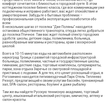
комфорт сочетается с близостью к городской суете. В этом
коттеджном поселке бизнес-класса, где все коммуникации уже
подключены и исправно работают, вас ждет спокойствие и
умиротворение. Забудьте о бытовых проблемах –
профессиональная служба эксплуатации позаботится обо
всем.
В нескольких шагах от поселка "Две Поляны" находится
остановка общественного транспорта, откуда легко добраться
до поселка Птичное. Там вас ждет полный спектр городских
удобств: школы, детские сады, поликлиника, больница,
разнообразные магазины и рестораны, храм с воскресной
школой.
Всего в 10-15 минутах езды на автомобиле расположен
наукоград Троицк с развитой городской инфраструктурой:
больницы, поликлиники, частные и государственные школы,
гимназии, десткие сады, торговые комплексы, супермаркеты,
парки, зона отдыха Заречье со смотровой площадкой и
пристанью с лодками. А для тех, кто ценит роскошный отдых, в
Рогозинино находится пятизвездочный Парк Отель Теплеево
Резорт, предлагающий к своим услугам бассейн, тренажерный
зал, SPA-салон, рестораны, боулинг и даже рыбалку.
Там же вы найдете Русскую теннисную академию, торговый
центр, изысканный итальянский ресторан, химчистку, аптеку и
салон красоты.