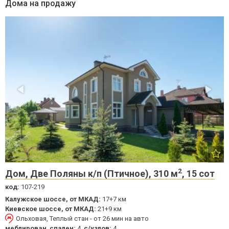
Дома на продажу
2
Дом, Две Поляны к/п (Птичное), 310 м
, 15 сот
код:
107-219
Калужское шоссе, от МКАД:
17+7 км
Киевское шоссе, от МКАД:
21+9 км
Ольховая, Теплый стан - от 26 мин на авто
меблирован
,
спален:
4,
с/узлов:
4