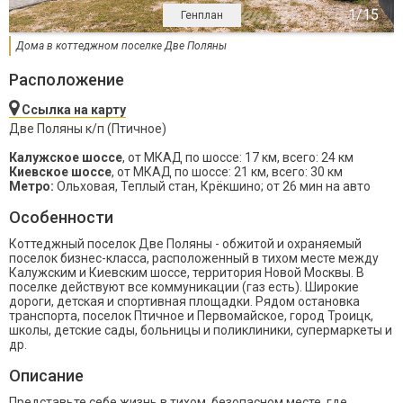
Генплан
Дома в коттеджном поселке Две Поляны
Расположение
Ссылка на карту
Две Поляны к/п (Птичное)
Калужское шоссе
, от МКАД по шоссе: 17 км, всего: 24 км
Киевское шоссе
, от МКАД по шоссе: 21 км, всего: 30 км
Метро:
Ольховая, Теплый стан, Крёкшино; от 26 мин на авто
Особенности
Коттеджный поселок Две Поляны - обжитой и охраняемый
поселок бизнес-класса, расположенный в тихом месте между
Калужским и Киевским шоссе, территория Новой Москвы. В
поселке действуют все коммуникации (газ есть). Широкие
дороги, детская и спортивная площадки. Рядом остановка
транспорта, поселок Птичное и Первомайское, город Троицк,
школы, детские сады, больницы и поликлиники, супермаркеты и
др.
Описание
Представьте себе жизнь в тихом, безопасном месте, где