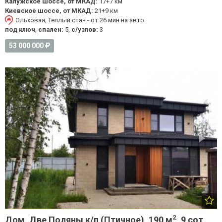
Калужское шоссе, от МКАД:
17+7 км
Киевское шоссе, от МКАД:
21+9 км
Ольховая, Теплый стан - от 26 мин на авто
под ключ
,
спален:
5,
с/узлов:
3
53 000 000
2
Дом, Две Поляны к/п (Птичное), 190 м
, 9 сот