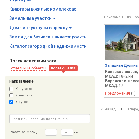
Квартиры в жилых комплексах
Показано 1-1 из 1 о
Земельные участки
Дома и таунхаусы в аренду
Земля для бизнеса и инвестпроекты
Каталог загородной недвижимости
Поиск недвижимости
Западная Долина
отдельные объекты
поселки и ЖК
Киевское шоссе,
МКАД:
18+2 км
Боровское шоссе
Направление:
МКАД:
17
Калужское
Предложения
(1)
Киевское
Другое
назад
1
впер
Расст. от МКАД
–
км.