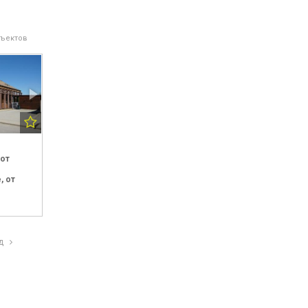
бъектов
от
,
от
ед