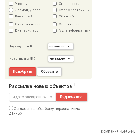
У воды
Строящийся
Лесной, у леса
Сформированный
Камерный
Обжитой
Эконом-класса
Элит-класса
Бизнес-класс
Мультиформатный
Таунхаусы в КП
не важно
Квартиры в ЖК
не важно
Подобрать
Сбросить
1
Рассылка новых объектов
Подписаться
Согласен на обработку персональных
данных
Компания «Белые В