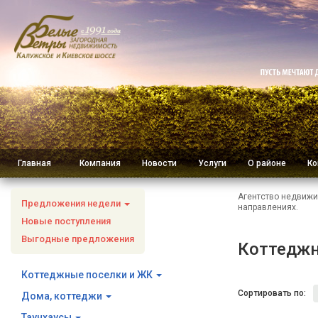
Главная
Компания
Новости
Услуги
О районе
Ко
Агентство недвижи
Предложения недели
направлениях.
Новые поступления
Выгодные предложения
Коттеджн
Коттеджные поселки и ЖК
Сортировать по:
Дома, коттеджи
Таунхаусы