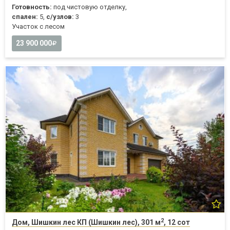
Готовность:
под чистовую отделку,
спален:
5,
с/узлов:
3
Участок с лесом
23 900 000
2
Дом, Шишкин лес КП (Шишкин лес), 301 м
, 12 сот