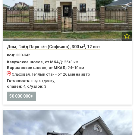
2
Дом, Гайд Парк к/п (Софьино), 300 м
, 12 сот
код:
330-942
Калужское шоссе, от МКАД:
25+3 км
Варшавское шоссе, от МКАД:
24+10 км
Ольховая, Теплый стан - от 26 мин на авто
Готовность:
под отделку,
спален:
4,
с/узлов:
3
50 000 000