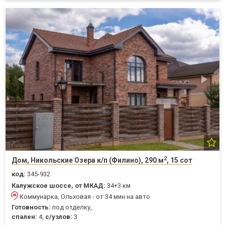
2
Дом, Никольские Озера к/п (Филино), 290 м
, 15 сот
код:
345-932
Калужское шоссе, от МКАД:
34+3 км
Коммунарка, Ольховая - от 34 мин на авто
Готовность:
под отделку,
спален:
4,
с/узлов:
3