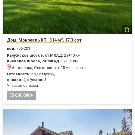
2
Дом, Монреаль КП , 314 м
, 17.3 сот
код:
756-201
Калужское шоссе, от МКАД:
29+10 км
Киевское шоссе, от МКАД:
32+15 км
Апрелевка, Ольховая - от 25 мин на авто
Готовность:
под отделку,
спален:
4,
с/узлов:
3
Участок с лесом
55 000 000