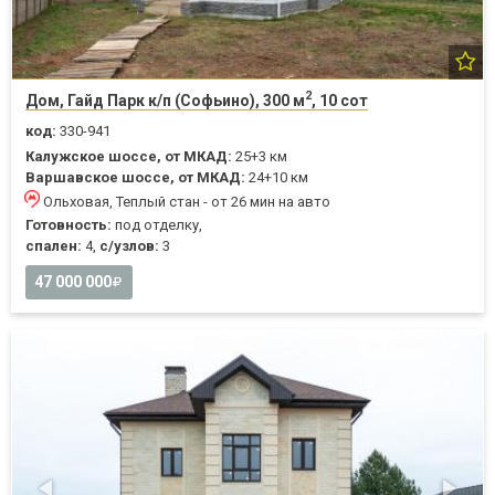
2
Дом, Гайд Парк к/п (Софьино), 300 м
, 10 сот
код:
330-941
Калужское шоссе, от МКАД:
25+3 км
Варшавское шоссе, от МКАД:
24+10 км
Ольховая, Теплый стан - от 26 мин на авто
Готовность:
под отделку,
спален:
4,
с/узлов:
3
47 000 000