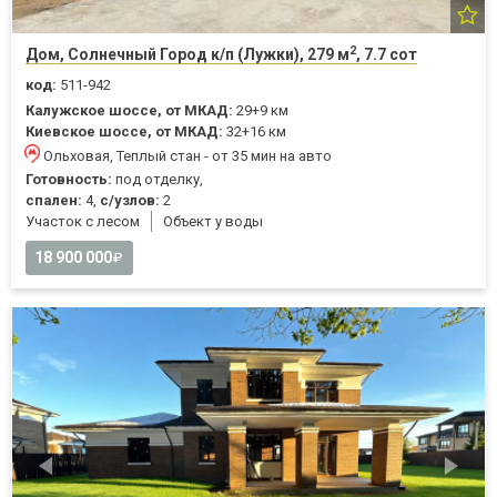
2
Дом, Солнечный Город к/п (Лужки), 279 м
, 7.7 сот
код:
511-942
Калужское шоссе, от МКАД:
29+9 км
Киевское шоссе, от МКАД:
32+16 км
Ольховая, Теплый стан - от 35 мин на авто
Готовность:
под отделку,
спален:
4,
с/узлов:
2
Участок с лесом
Объект у воды
18 900 000