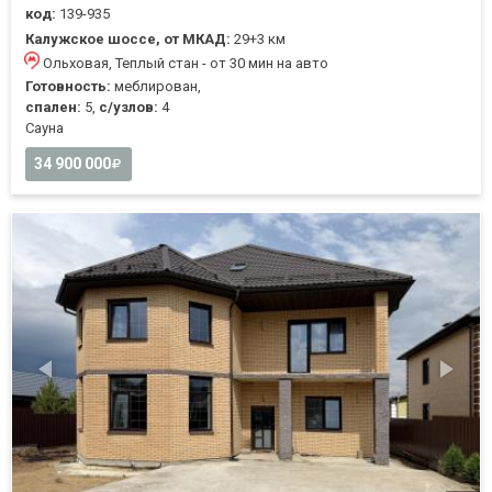
код:
139-935
Калужское шоссе, от МКАД:
29+3 км
Ольховая, Теплый стан - от 30 мин на авто
Готовность:
меблирован,
спален:
5,
с/узлов:
4
Cауна
34 900 000