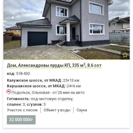
2
Дом, Александровы пруды КП, 335 м
, 8.6 сот
код:
518-430
Калужское шоссе, от МКАД:
25+13 км
Варшавское шоссе, от МКАД:
24+6 км
Подольск, Ольховая - от 26 мин на авто
Готовность:
под чистовую отделку,
спален:
3,
с/узлов:
3
Участок с лесом
Объект у воды
Cауна
32 000 000