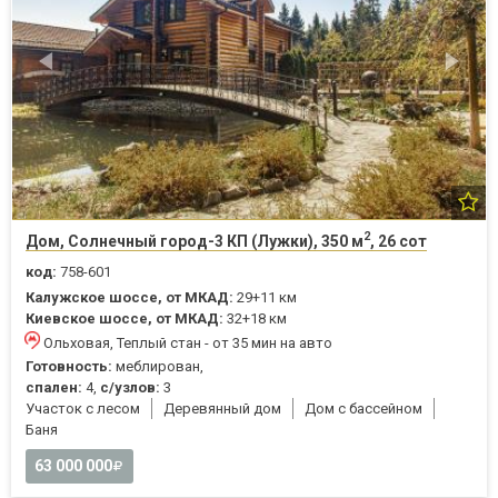
2
Дом, Солнечный город-3 КП (Лужки), 350 м
, 26 сот
код:
758-601
Калужское шоссе, от МКАД:
29+11 км
Киевское шоссе, от МКАД:
32+18 км
Ольховая, Теплый стан - от 35 мин на авто
Готовность:
меблирован,
спален:
4,
с/узлов:
3
Участок с лесом
Деревянный дом
Дом с бассейном
Баня
63 000 000