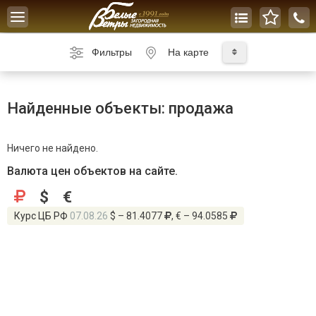
Toggle
navigation
Фильтры
На карте
Найденные объекты: продажа
Ничего не найдено.
Валюта цен объектов на сайте.
$
€
Курс ЦБ РФ
07.08.26
$ – 81.4077
, € – 94.0585