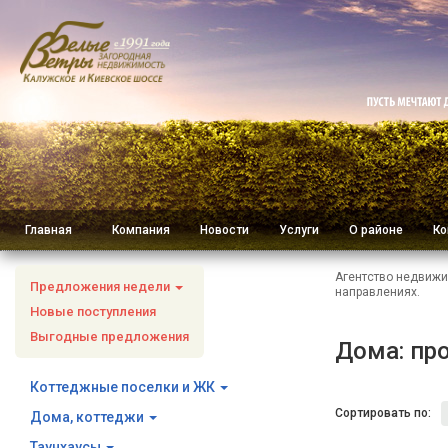
Главная
Компания
Новости
Услуги
О районе
Ко
Агентство недвижи
Предложения недели
направлениях.
Новые поступления
Выгодные предложения
Дома: пр
Коттеджные поселки и ЖК
Сортировать по:
Дома, коттеджи
Таунхаусы