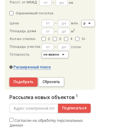
Расст
.
от МКАД
–
км.
Охраняемый поселок
–
млн.
р
Цена
2
Площадь дома
–
м
Кол-во спален
2
3
4
5+
Площадь участка
–
соток
Готовность
не важно
Расширенный поиск
Подобрать
Сбросить
1
Рассылка новых объектов
Подписаться
Согласен на обработку персональных
данных