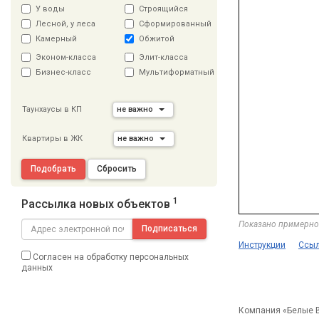
У воды
Строящийся
Лесной, у леса
Сформированный
Камерный
Обжитой
Эконом-класса
Элит-класса
Бизнес-класс
Мультиформатный
Таунхаусы в КП
не важно
Квартиры в ЖК
не важно
Подобрать
Сбросить
1
Рассылка новых объектов
Показано примерно
Подписаться
Инструкции
Ссыл
Согласен на обработку персональных
данных
Компания «Белые В