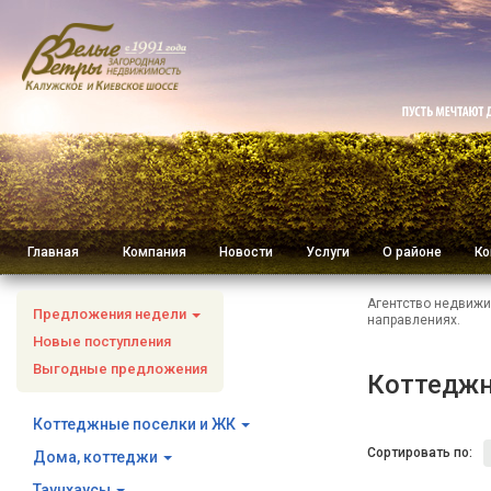
Главная
Компания
Новости
Услуги
О районе
Ко
Агентство недвижи
Предложения недели
направлениях.
Новые поступления
Выгодные предложения
Коттеджн
Коттеджные поселки и ЖК
Сортировать по:
Дома, коттеджи
Таунхаусы