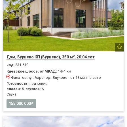
2
Дом, Бурцево КП (Бурцево), 350 м
, 20.04 сот
код:
231-610
Киевское шоссе, от МКАД:
14+1 км
Филатов луг, Аэропорт Внуково - от 18 мин на авто
Готовность:
под ключ,
спален:
5,
с/узлов:
6
Cауна
155 000 000