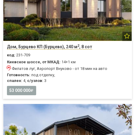
2
Дом, Бурцево КП (Бурцево), 240 м
, 8 сот
код:
231-709
Киевское шоссе, от МКАД:
14+1 км
Филатов луг, Аэропорт Внуково - от 18 мин на авто
Готовность:
под отделку,
спален:
4,
с/узлов:
3
53 000 000