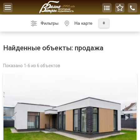
Toggle
navigation
Фильтры
На карте
Найденные объекты: продажа
Показано 1-6 из 6 объектов