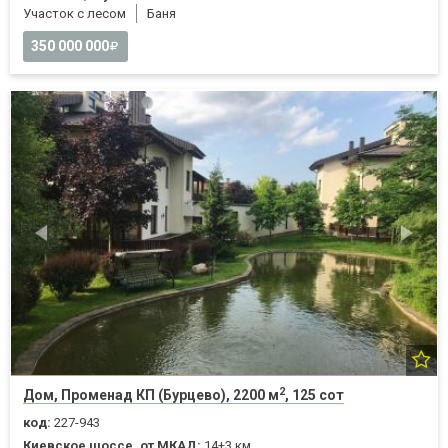
Участок с лесом
Баня
350 000 000
2
Дом, Променад КП (Бурцево), 2200 м
, 125 сот
код:
227-943
Киевское шоссе, от МКАД:
14+3 км