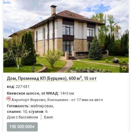
2
Дом, Променад КП (Бурцево), 600 м
, 15 сот
код:
227-631
Киевское шоссе, от МКАД:
14+3 км
Аэропорт Внуково, Кокошкино - от 17 мин на авто
Готовность:
меблирован,
спален:
10,
с/узлов:
6
Дом с бассейном
Баня
195 000 000