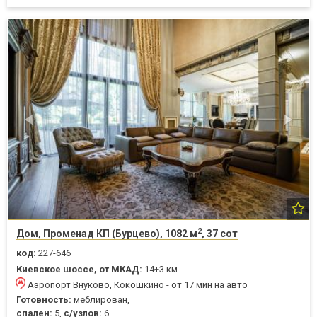
2
Дом, Променад КП (Бурцево), 1082 м
, 37 сот
код:
227-646
Киевское шоссе, от МКАД:
14+3 км
Аэропорт Внуково, Кокошкино - от 17 мин на авто
Готовность:
меблирован,
спален:
5,
с/узлов:
6