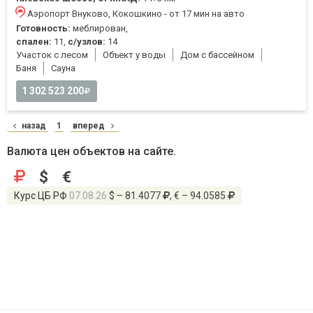
Аэропорт Внуково, Кокошкино - от 17 мин на авто
Готовность:
меблирован,
спален:
11,
с/узлов:
14
Участок с лесом
Объект у воды
Дом с бассейном
Баня
Cауна
1 302 523 200
назад
1
вперед
Валюта цен объектов на сайте.
$
€
Курс ЦБ РФ
07.08.26
$ – 81.4077
, € – 94.0585