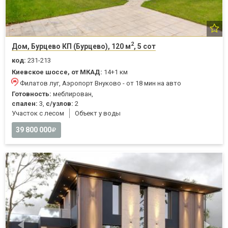
2
Дом, Бурцево КП (Бурцево), 120 м
, 5 сот
код:
231-213
Киевское шоссе, от МКАД:
14+1 км
Филатов луг, Аэропорт Внуково - от 18 мин на авто
Готовность:
меблирован,
спален:
3,
с/узлов:
2
Участок с лесом
Объект у воды
39 800 000