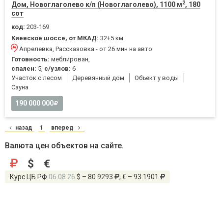
2
Дом, Новоглаголево к/п (Новоглаголево), 1100 м
, 180
сот
код:
203-169
Киевское шоссе, от МКАД:
32+5 км
Апрелевка, Рассказовка - от 26 мин на авто
Готовность:
меблирован,
спален:
5,
с/узлов:
6
Участок с лесом
Деревянный дом
Объект у воды
Cауна
190 000 000
назад
1
вперед
Валюта цен объектов на сайте.
$
€
Курс ЦБ РФ
06.08.26
$ – 80.9293
, € – 93.1901