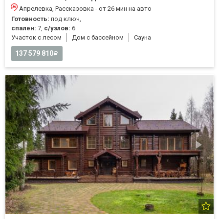
Апрелевка, Рассказовка - от 26 мин на авто
Готовность:
под ключ,
спален:
7,
с/узлов:
6
Участок с лесом
Дом с бассейном
Cауна
137 579 810