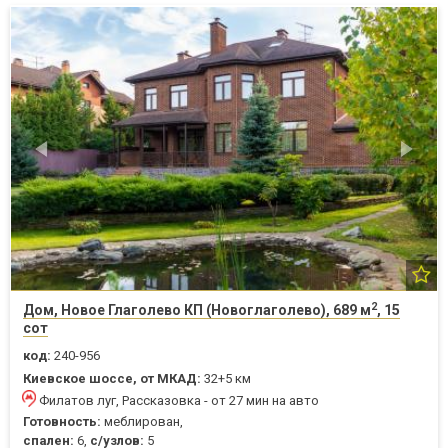
2
Дом, Новое Глаголево КП (Новоглаголево), 689 м
, 15
сот
код:
240-956
Киевское шоссе, от МКАД:
32+5 км
Филатов луг, Рассказовка - от 27 мин на авто
Готовность:
меблирован,
спален:
6,
с/узлов:
5