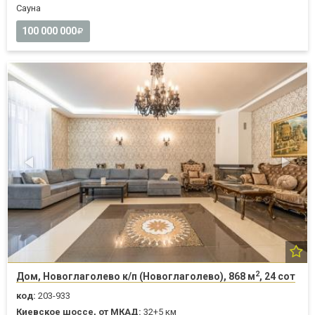
Cауна
100 000 000
2
Дом, Новоглаголево к/п (Новоглаголево), 868 м
, 24 сот
код:
203-933
Киевское шоссе, от МКАД:
32+5 км