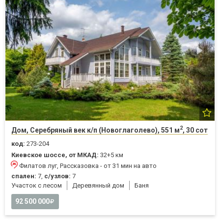
2
Дом, Серебряный век к/п (Новоглаголево), 551 м
, 30 сот
код:
273-204
Киевское шоссе, от МКАД:
32+5 км
Филатов луг, Рассказовка - от 31 мин на авто
спален:
7,
с/узлов:
7
Участок с лесом
Деревянный дом
Баня
92 500 000