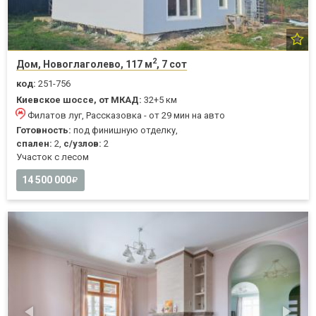
2
Дом, Новоглаголево, 117 м
, 7 сот
код:
251-756
Киевское шоссе, от МКАД:
32+5 км
Филатов луг, Рассказовка - от 29 мин на авто
Готовность:
под финишную отделку,
спален:
2,
с/узлов:
2
Участок с лесом
14 500 000