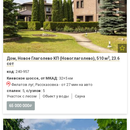
2
Дом, Новое Глаголево КП (Новоглаголево), 510 м
, 23.6
сот
код:
240-957
Киевское шоссе, от МКАД:
32+5 км
Филатов луг, Рассказовка - от 27 мин на авто
спален:
5,
с/узлов:
5
Участок с лесом
Объект у воды
Cауна
65 000 000