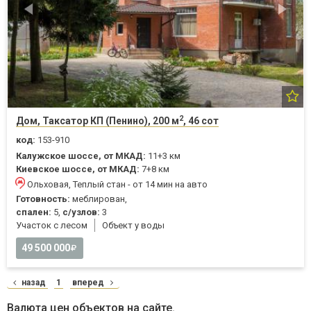
2
Дом, Таксатор КП (Пенино), 200 м
, 46 сот
код:
153-910
Калужское шоссе, от МКАД:
11+3 км
Киевское шоссе, от МКАД:
7+8 км
Ольховая, Теплый стан - от 14 мин на авто
Готовность:
меблирован,
спален:
5,
с/узлов:
3
Участок с лесом
Объект у воды
49 500 000
назад
1
вперед
Валюта цен объектов на сайте.