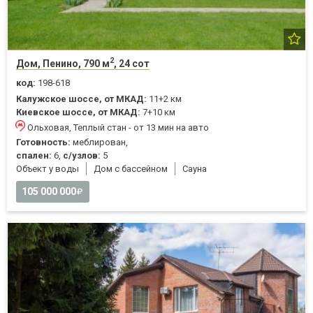
2
Дом, Пенино, 790 м
, 24 сот
код:
198-618
Калужское шоссе, от МКАД:
11+2 км
Киевское шоссе, от МКАД:
7+10 км
Ольховая, Теплый стан - от 13 мин на авто
Готовность:
меблирован,
спален:
6,
с/узлов:
5
Объект у воды
Дом с бассейном
Cауна
105 000 000