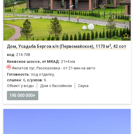
2
Дом, Усадьба Бергов к/п (Первомайское), 1170 м
, 42 сот
код:
214-708
Киевское шоссе, от МКАД:
21+4 км
Филатов луг, Рассказовка - от 21 мин на авто
Готовность:
под отделку,
спален:
6,
с/узлов:
6
Объект у воды
Дом с бассейном
Cауна
195 000 000