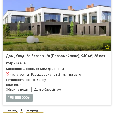
2
Дом, Усадьба Бергов к/п (Первомайское), 940 м
, 28 сот
код:
214-614
Киевское шоссе, от МКАД:
21+4 км
Филатов луг, Рассказовка - от 21 мин на авто
Готовность:
под отделку,
спален:
4
Объект у воды
Дом с бассейном
195 000 000
назад
1
вперед