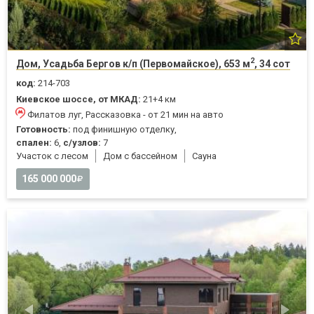
2
Дом, Усадьба Бергов к/п (Первомайское), 653 м
, 34 сот
код:
214-703
Киевское шоссе, от МКАД:
21+4 км
Филатов луг, Рассказовка - от 21 мин на авто
Готовность:
под финишную отделку,
спален:
6,
с/узлов:
7
Участок с лесом
Дом с бассейном
Cауна
165 000 000