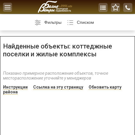
Toggle
navigation
Фильтры
Списком
Найденные объекты: коттеджные
поселки и жилые комплексы
Показано примерное расположение объектов, точное
месторасположение уточняйте у менеджеров
Инструкции
Ссылка на эту страницу
Обновить карту
района