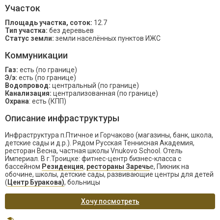
Участок
Площадь участка, соток:
12.7
Тип участка:
без деревьев
Статус земли:
земли населённых пунктов ИЖС
Коммуникации
Газ:
есть (по границе)
Э/э:
есть (по границе)
Водопровод:
центральный (по границе)
Канализация:
централизованная (по границе)
Охрана
: есть (КПП)
Описание инфраструктуры
Инфраструктура п.Птичное и Горчаково (магазины, банк, школа,
детские сады и д.р.). Рядом Русская Теннисная Академия,
ресторан Весна, частная школы Vnukovo School. Отель
Империал. В г.Троицке: фитнес-центр бизнес-класса с
бассейном
Резиденция
,
рестораны Заречь
е, Пикник на
обочине, школы, детские сады, развивающие центры для детей
(
Центр Буракова)
, больницы
Хочу посмотреть