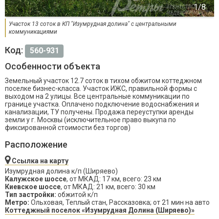
Участок 13 соток в КП "Изумрудная долина" с центральными
коммуникациями
Код:
560-931
Особенности объекта
Земельный участок 12.7 соток в тихом обжитом коттеджном
поселке бизнес-класса. Участок ИЖС, правильной формы с
выходом на 2 улицы. Все центральные коммуникации по
границе участка. Оплачено подключение водоснабжения и
канализации, ТУ получены. Продажа переуступки аренды
земли у г. Москвы (исключительное право выкупа по
фиксированной стоимости без торгов)
Расположение
Ссылка на карту
Изумрудная долина к/п (Ширяево)
Калужское шоссе
, от МКАД: 17 км, всего: 23 км
Киевское шоссе
, от МКАД: 21 км, всего: 30 км
Тип застройки:
обжитой к/п
Метро:
Ольховая, Теплый стан, Рассказовка; от 21 мин на авто
Коттеджный поселок «Изумрудная Долина (Ширяево)»