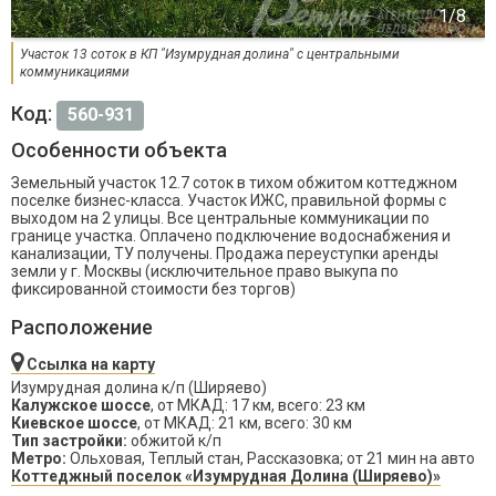
Участок 13 соток в КП "Изумрудная долина" с центральными
коммуникациями
Код:
560-931
Особенности объекта
Земельный участок 12.7 соток в тихом обжитом коттеджном
поселке бизнес-класса. Участок ИЖС, правильной формы с
выходом на 2 улицы. Все центральные коммуникации по
границе участка. Оплачено подключение водоснабжения и
канализации, ТУ получены. Продажа переуступки аренды
земли у г. Москвы (исключительное право выкупа по
фиксированной стоимости без торгов)
Расположение
Ссылка на карту
Изумрудная долина к/п (Ширяево)
Калужское шоссе
, от МКАД: 17 км, всего: 23 км
Киевское шоссе
, от МКАД: 21 км, всего: 30 км
Тип застройки:
обжитой к/п
Метро:
Ольховая, Теплый стан, Рассказовка; от 21 мин на авто
Коттеджный поселок «Изумрудная Долина (Ширяево)»