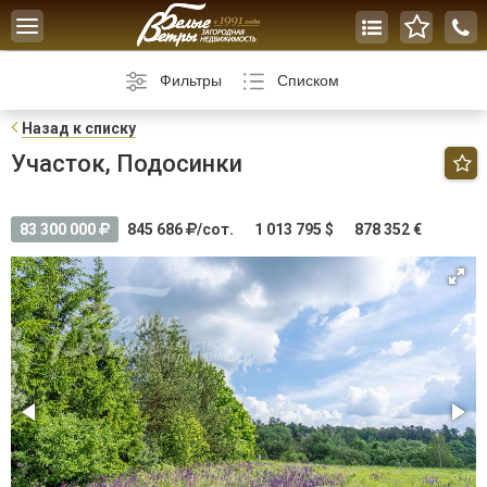
Toggle
navigation
Фильтры
Списком
Н
азад к списку
Участок, Подосинки
83 300 000
845 686
/сот.
1 013 795 $
878 352 €