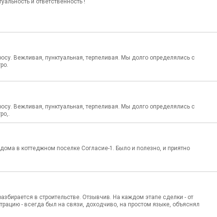
уальность и ответственность !
осу. Вежливая, пунктуальная, терпеливая. Мы долго определялись с
ро.
осу. Вежливая, пунктуальная, терпеливая. Мы долго определялись с
ро,.
ома в коттеджном поселке Согласие-1. Было и полезно, и приятно
збирается в строительстве. Отзывчив. На каждом этапе сделки - от
страцию - всегда был на связи, доходчиво, на простом языке, объяснял