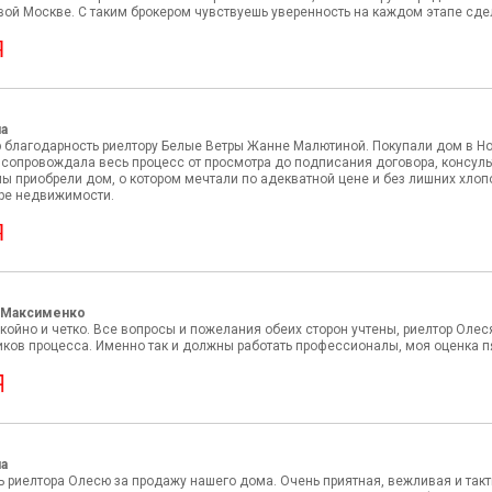
вой Москве. С таким брокером чувствуешь уверенность на каждом этапе сдел
на
благодарность риелтору Белые Ветры Жанне Малютиной. Покупали дом в Нов
сопровождала весь процесс от просмотра до подписания договора, консуль
ы приобрели дом, о котором мечтали по адекватной цене и без лишних хлоп
ре недвижимости.
 Максименко
ойно и четко. Все вопросы и пожелания обеих сторон учтены, риелтор Олес
иков процесса. Именно так и должны работать профессионалы, моя оценка п
на
ь риелтора Олесю за продажу нашего дома. Очень приятная, вежливая и так