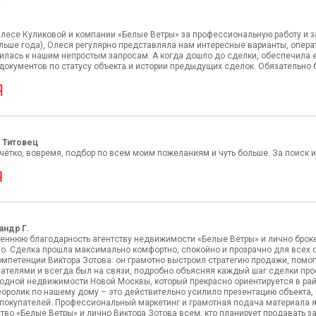
лесе Куликовой и компании «Белые Ветры» за профессиональную работу и за
ольше года), Олеся регулярно представляла нам интересные варианты, опе
илась к нашим непростым запросам. А когда дошло до сделки, обеспечила 
документов по статусу объекта и истории предыдущих сделок. Обязательно
 Титовец
ётко, вовремя, подбор по всем моим пожеланиям и чуть больше. За поиск и 
андр Г.
реннюю благодарность агентству недвижимости «Белые Ветры» и лично брок
о. Сделка прошла максимально комфортно, спокойно и прозрачно для всех с
омпетенции Виктора Зотова: он грамотно выстроил стратегию продажи, помо
пателями и всегда был на связи, подробно объясняя каждый шаг сделки пр
родной недвижимости Новой Москвы, который прекрасно ориентируется в ра
оролик по нашему дому – это действительно усилило презентацию объекта,
покупателей. Профессиональный маркетинг и грамотная подача материала 
тво «Белые Ветры» и лично Виктора Зотова всем, кто планирует продавать 