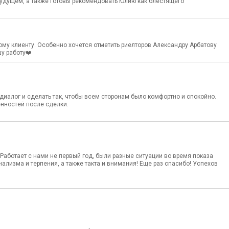
будущем, а также готовы рекомендовать Юлию как блестящего
му клиенту. Особенно хочется отметить риелторов Александру Арбатову
шу работу❤️
диалог и сделать так, чтобы всем сторонам было комфортно и спокойно.
енностей после сделки.
Работает с нами не первый год, были разные ситуации во время показа
лизма и терпения, а также такта и внимания! Еще раз спасибо! Успехов