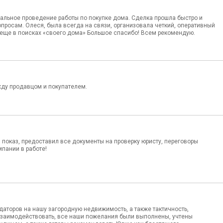
нальное проведение работы по покупке дома. Сделка прошла быстро и
росам. Олеся, была всегда на связи, организовала четкий, оперативный
 еще в поисках «своего дома» Большое спасибо! Всем рекомендую.
жду продавцом и покупателем.
 показ, предоставил все документы на проверку юристу, переговоры
пании в работе!
аторов на нашу загородную недвижимость, а также тактичность,
 взаимодействовать, все наши пожелания были выполнены, учтены