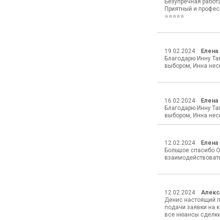
Безупречная работа
Приятный и профес
⭐️⭐️⭐️⭐️⭐️
19.02.2024
Елена
Благодарю Инну Та
выбором, Инна неск
16.02.2024
Елена
Благодарю Инну Та
выбором, Инна неск
12.02.2024
Елена 
Большое спасибо О
взаимодействовать
12.02.2024
Алекс
Денис настоящий пр
подачи заявки на к
все нюансы сделки