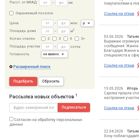
Расст
.
от МКАД
–
км.
покупателями в Но
Охраняемый поселок
Ссылка на отзыв
–
млн.
р
Цена
2
Площадь дома
–
м
03.06.2026
Татья
Кол-во спален
2
3
4
5+
Выражаю огромную 
сообщения. Жанна 
Площадь участка
–
соток
Благодаря Жанне м
Готовность
не важно
специалиста в сфе
Ссылка на отзыв
Расширенный поиск
Подобрать
Сбросить
15.05.2026
Игорь
Сделка прошла спок
1
Рассылка новых объектов
настроения участн
Подписаться
Ссылка на отзыв
Согласен на обработку персональных
данных
22.04.2026
Татья
Хочу поблагодарит