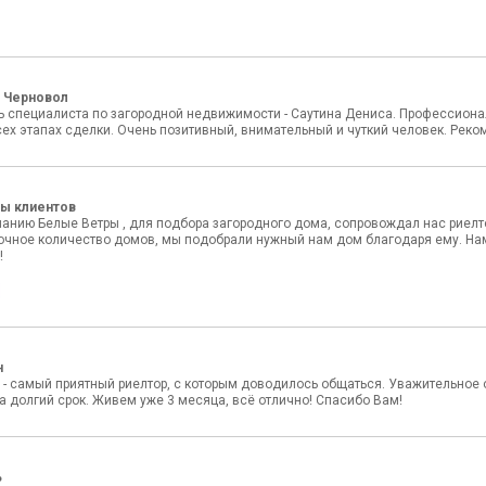
а Черновол
ь специалиста по загородной недвижимости - Саутина Дениса. Профессиона
сех этапах сделки. Очень позитивный, внимательный и чуткий человек. Реко
ы клиентов
нию Белые Ветры , для подбора загородного дома, сопровождал нас риелтор
очное количество домов,
мы подобрали нужный нам дом благодаря ему. Нам 
!
н
 - самый приятный риелтор, с которым доводилось общаться. Уважительное
а долгий срок. Живем уже 3 месяца, всё отлично! Спасибо Вам!
ь