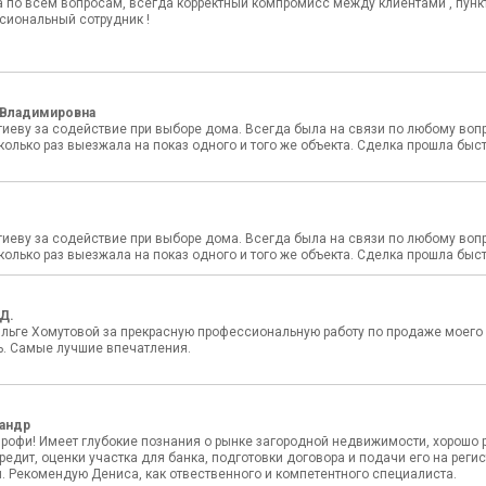
 по всем вопросам, всегда корректный компромисс между клиентами , пункт
сиональный сотрудник !
 Владимировна
гиеву за содействие при выборе дома. Всегда была на связи по любому вопр
олько раз выезжала на показ одного и того же объекта. Сделка прошла быст
гиеву за содействие при выборе дома. Всегда была на связи по любому вопр
олько раз выезжала на показ одного и того же объекта. Сделка прошла быст
Д.
льге Хомутовой за прекрасную профессиональную работу по продаже моего д
. Самые лучшие впечатления.
андр
офи! Имеет глубокие познания о рынке загородной недвижимости, хорошо ра
редит, оценки участка для банка, подготовки договора и подачи его на реги
. Рекомендую Дениса, как отвественного и компетентного специалиста.