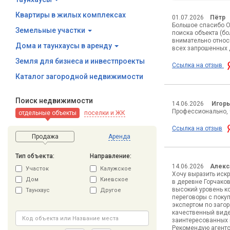
Квартиры в жилых комплексах
01.07.2026
Пётр
Большое спасибо О
Земельные участки
поиска объекта (б
внимательно относ
Дома и таунхаусы в аренду
всех запрошенных 
Земля для бизнеса и инвестпроекты
Ссылка на отзыв
Каталог загородной недвижимости
Поиск недвижимости
14.06.2026
Игорь
Профессионально, ч
отдельные объекты
поселки и ЖК
Ссылка на отзыв
Продажа
Аренда
Тип объекта:
Направление:
14.06.2026
Алекс
Участок
Калужское
Хочу выразить иск
Дом
Киевское
в деревне Горчаков
высокий уровень к
Таунхаус
Другое
переговоры с поку
экспертом по заго
качественный виде
заинтересованных 
Рекомендую агентс