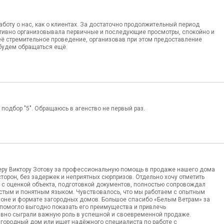
боту о нас, как о клиентах. За достаточно продолжительный период
ративно организовывала первичные и последующие просмотры, спокойно и
её стремительное проведение, организовав при этом предоставление
 будем обращаться ещё.
подбор "5". Обращаюсь в агенство не первый раз.
еру Виктору Зотову за профессиональную помощь в продаже нашего дома
торон, без задержек и неприятных сюрпризов. Отдельно хочу отметить
г с оценкой объекта, подготовкой документов, полностью сопровождал
остым и понятным языком. Чувствовалось, что мы работаем с опытным
йоне и формате загородных домов. Большое спасибо «Белым Ветрам» за
 помогло выгодно показать его преимущества и привлечь
явно сыграли важную роль в успешной и своевременной продаже.
загородный дом или ищет надёжного специалиста по работе с