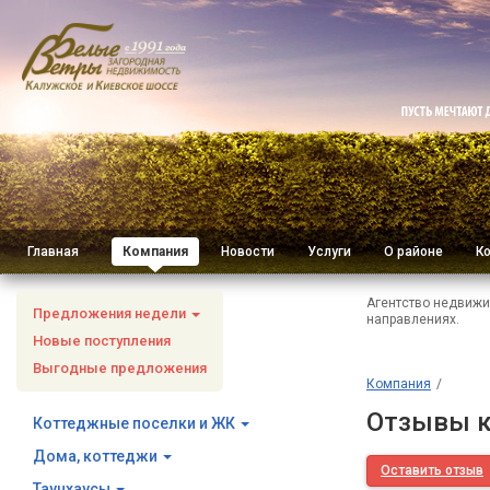
Главная
Компания
Новости
Услуги
О районе
К
Агентство недвижи
Предложения недели
направлениях.
Новые поступления
Выгодные предложения
Компания
Отзывы к
Коттеджные поселки и ЖК
Дома, коттеджи
Оставить отзыв
Таунхаусы