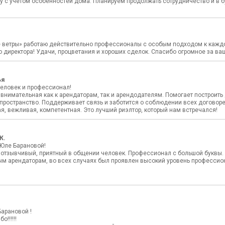
у с учетом особенностей дома. Планируем продолжать сотрудничество и в 
е ветры» работаю действительно профессионалы с особым подходом к каждо
о директора! Удачи, процветания и хороших сделок. Спасибо огромное за ва
ья
еловек и профессионал!
внимательная как к арендаторам, так и арендодателям. Помогает построить 
 пространство. Поддерживает связь и заботится о соблюдении всех договор
, вежливая, компетентная. Это лучший риэлтор, который нам встречался!
К.
Юле Барановой!
 отзывчивый, приятный в общении человек. Профессионал с большой буквы. 
м арендаторам, во всех случаях был проявлен высокий уровень профессиона
Барановой !
!!!!!!