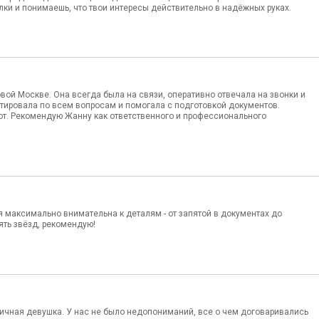
ки и понимаешь, что твои интересы действительно в надёжных руках.
ой Москве. Она всегда была на связи, оперативно отвечала на звонки и
тировала по всем вопросам и помогала с подготовкой документов.
от. Рекомендую Жанну как ответственного и профессионального
я максимально внимательна к деталям - от запятой в документах до
ять звёзд, рекомендую!
тичная девушка. У нас не было недопониманий, все о чем договаривались