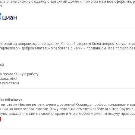
ела очень сложную сделку с детскими долями, помогла нам все оформить, 
о.
утовой за сопровождение сделки. С нашей стороны были непростые условия,
терпеливо и доброжелательно работала с нами и продавцом. Все прошло без 
ай
!
а проделанную работу!
ионально!
зультатом .
ka Nikolaeva
гентством «Белые ветры», очень довольна! Команда профессиональная и кли
нии на всех этапах сделки. Хочу отдельно отметить работу агентов Саутин
 чувствовала что они на моей стороне и что в любой момент я получу проф