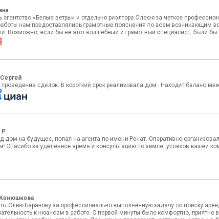
ана
ь агентство «Белые ветры» и отдельно риэлтора Олесю за четкое профессио
 работы нам предоставлялись грамотные пояснения по всем возникающим воп
и. Возможно, если бы не этот волшебный и грамотный специалист, были бы
 Сергей
проведение сделок. В короткий срок реализовала дом . Находит баланс ме
 Р.
д дом на будущее, попал на агента по имени Ренат. Оперативно организовал
м! Спасибо за уделённое время и консультацию по земле, успехов вашей ком
 Конюшкова
ть Юлию Баранову за профессионально выполненную задачу по поиску аренд
мательность к нюансам в работе. С первой минуты было комфортно, приятно