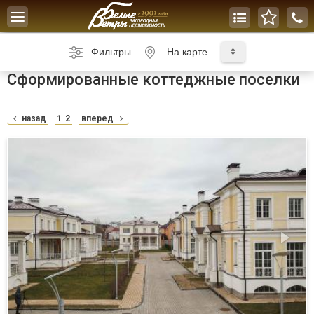
Toggle
navigation
Фильтры
На карте
Сформированные коттеджные поселки
назад
1
2
вперед