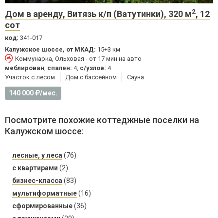
2
Дом в аренду, Витязь к/п (Ватутинки), 320 м
, 12
сот
код:
341-017
Калужское шоссе, от МКАД:
15+3 км
Коммунарка, Ольховая - от 17 мин на авто
меблирован
,
спален:
4,
с/узлов:
4
Участок с лесом
Дом с бассейном
Cауна
140 000
/мес.
Посмотрите похожие коттеджные поселки на
Калужском шоссе:
лесные, у леса
(76)
с квартирами
(2)
бизнес-класса
(83)
мультиформатные
(16)
сформированные
(36)