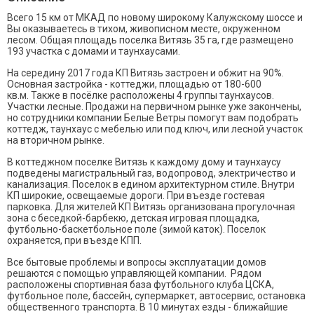
Всего 15 км от МКАД по новому широкому Калужскому шоссе и
Вы оказываетесь в тихом, живописном месте, окруженном
лесом. Общая площадь поселка Витязь 35 га, где размещено
193 участка с домами и таунхаусами.
На середину 2017 года КП Витязь застроен и обжит на 90%.
Основная застройка - коттеджи, площадью от 180-600
кв.м. Также в посёлке расположены 4 группы таунхаусов.
Участки лесные. Продажи на первичном рынке уже закончены,
но сотрудники компании Белые Ветры помогут вам подобрать
коттедж, таунхаус с мебелью или под ключ, или лесной участок
на вторичном рынке.
В коттеджном поселке Витязь к каждому дому и таунхаусу
подведены магистральный газ, водопровод, электричество и
канализация. Поселок в едином архитектурном стиле. Внутри
КП широкие, освещаемые дороги. При въезде гостевая
парковка. Для жителей КП Витязь организована прогулочная
зона с беседкой-барбекю, детская игровая площадка,
футбольно-баскетбольное поле (зимой каток). Поселок
охраняется, при въезде КПП.
Все бытовые проблемы и вопросы эксплуатации домов
решаются с помощью управляющей компании. Рядом
расположены спортивная база футбольного клуба ЦСКА,
футбольное поле, бассейн, супермаркет, автосервис, остановка
общественного транспорта. В 10 минутах езды - ближайшие