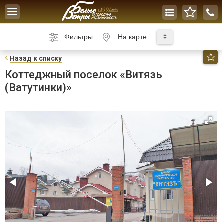
Toggle
navigation
Фильтры
На карте
Н
азад к списку
Коттеджный поселок «Витязь
(Ватутинки)»