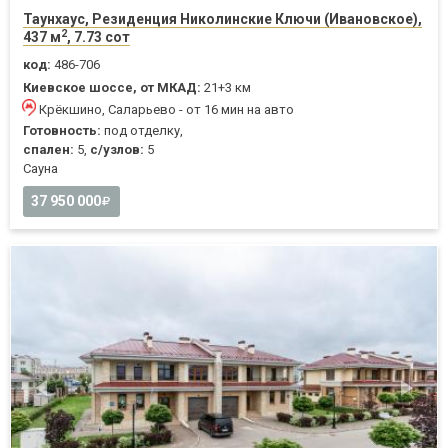
Таунхаус, Резиденция Николинские Ключи (Ивановское),
2
437 м
, 7.73 сот
код:
486-706
Киевское шоссе, от МКАД:
21+3 км
Крёкшино, Саларьево - от 16 мин на авто
Готовность:
под отделку,
спален:
5,
с/узлов:
5
Cауна
37 950 000