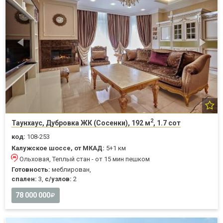
2
Таунхаус, Дубровка ЖК (Сосенки), 192 м
, 1.7 сот
код:
108-253
Калужское шоссе, от МКАД:
5+1 км
Ольховая, Теплый стан - от 15 мин пешком
Готовность:
меблирован,
спален:
3,
с/узлов:
2
78 000 000