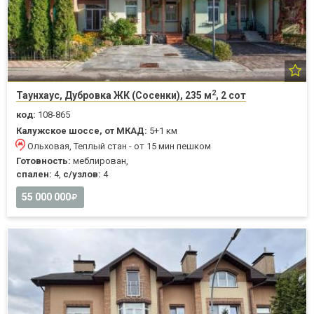
2
Таунхаус, Дубровка ЖК (Сосенки), 235 м
, 2 сот
код:
108-865
Калужское шоссе, от МКАД:
5+1 км
Ольховая, Теплый стан - от 15 мин пешком
Готовность:
меблирован,
спален:
4,
с/узлов:
4
55 000 000