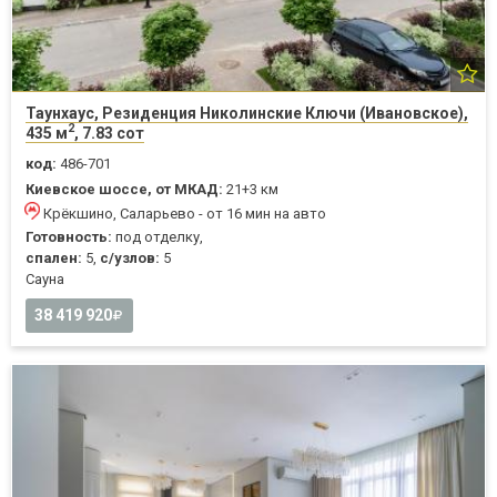
Таунхаус, Резиденция Николинские Ключи (Ивановское),
2
435 м
, 7.83 сот
код:
486-701
Киевское шоссе, от МКАД:
21+3 км
Крёкшино, Саларьево - от 16 мин на авто
Готовность:
под отделку,
спален:
5,
с/узлов:
5
Cауна
38 419 920