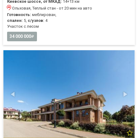
Киевское шоссе, от МКАД:
14+13 км
Ольховая, Теплый стан - от 20 мин на авто
Готовность:
меблирован,
спален:
5,
с/узлов:
4
Участок с лесом
34 000 000