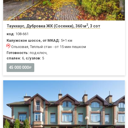
2
Таунхаус, Дубровка ЖК (Сосенки), 360 м
, 3 сот
код:
108-661
Калужское шоссе, от МКАД:
5+1 км
Ольховая, Теплый стан - от 15 мин пешком
Готовность:
под ключ,
спален:
6,
с/узлов:
5
45 000 000