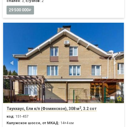
спален:
3,
с/узлов:
2
29 500 000
2
Таунхаус, Ели к/п (Фоминское), 308 м
, 3.2 сот
код:
151-457
Калужское шоссе, от МКАД:
14+4 км