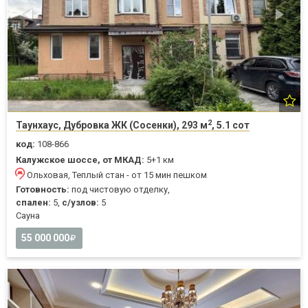
2
Таунхаус, Дубровка ЖК (Сосенки), 293 м
, 5.1 сот
код:
108-866
Калужское шоссе, от МКАД:
5+1 км
Ольховая, Теплый стан - от 15 мин пешком
Готовность:
под чистовую отделку,
спален:
5,
с/узлов:
5
Cауна
55 000 000