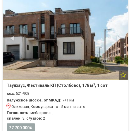
2
Таунхаус, Фестиваль КП (Столбово), 178 м
, 1 сот
код:
521-908
Калужское шоссе, от МКАД:
7+1 км
Ольховая, Коммунарка - от 5 мин на авто
Готовность:
меблирован,
спален:
3,
с/узлов:
2
27 700 000