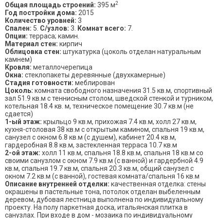
2
Общая площадь строений:
395 м
Год постройки дома:
2015
Количество уровней:
3
Спален:
5.
С/узлов:
3.
Комнат всего:
7.
Опции:
терраса; камин.
Материал стен:
кирпич
Облицовка стен:
штукатурка (цоколь отделан натуральным
камнем)
Кровля:
металлочерепица
Окна:
стеклопакеты деревянные (двухкамерные)
Стадия готовности:
меблирован
Цоколь:
комната свободного назначения 31.5 кв.м, спортивный
зал 51.9 кв.м с теннисным столом, шведской стенкой и турником,
котельная 18.4 кв. м, техническое помещение 30.7 кв.м (не
сдается)
1-ый этаж:
крыльцо 9 кв.м, прихожая 7.4 кв.м, холл 27 кв.м,
кухня-столовая 38 кв.м с открытым камином, спальня 19 кв.м,
санузел с окном 6.8 кв.м (с душем), кабинет 20.4 кв.м,
гардеробная 8.8 кв.м, застекленная терраса 10.7 кв.м
2-ой этаж:
холл 11 кв.м, спальня 18.8 кв.м, спальня 18 кв.м со
своими санузлом с окном 7.9 кв.м (с ванной) и гардербной 4.9
кв.м, спальня 19.7 кв.м, спальня 20.3 кв.м, общий санузел с
окном 7.2 кв.м (с ванной), гостевая комната/спальня 16 кв.м
Описание внутренней отделки:
качественная отделка: стены
окрашены в пастельные тона, потолок отделан выбеленным
деревом, дубовая лестница выполнена по индивидуальному
проекту. На полу паркетная доска, итальянская плитка в
санузлах. При входе в дом - мозаика по индивидуальному