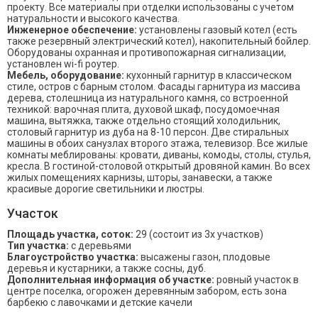
проекту. Все материалы при отделки использованы с учетом
натуральности и высокого качества.
Инженерное обеспечение:
установлены газовый котел (есть
также резервный электрический котел), накопительный бойлер.
Оборудованы охранная и противопожарная сигнализации,
установлен wi-fi роутер.
Мебель, оборудование:
кухонный гарнитур в классическом
стиле, остров с барным столом. Фасады гарнитура из массива
дерева, столешница из натурального камня, со встроенной
техникой: варочная плита, духовой шкаф, посудомоечная
машина, вытяжка, также отдельно стоящий холодильник,
столовый гарнитур из дуба на 8-10 персон. Две стиральных
машины в обоих санузлах второго этажа, телевизор. Все жилые
комнаты меблированы: кровати, диваны, комоды, столы, стулья,
кресла. В гостиной-столовой открытый дровяной камин. Во всех
жилых помещениях карнизы, шторы, занавески, а также
красивые дорогие светильники и люстры.
Участок
Площадь участка, соток:
29 (состоит из 3х участков)
Тип участка:
с деревьями
Благоустройство участка:
высажены газон, плодовые
деревья и кустарники, а также сосны, дуб.
Дополнительная информация об участке:
ровный участок в
центре поселка, огорожен деревянным забором, есть зона
барбекю с лавочками и детские качели