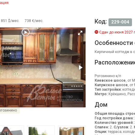
ация
Код:
851 $/мес.
738 €/мес.
229-004
Сдан до июня 2027 г
Особенности
Кирпичный коттедж в о
Расположени
Рогозинино к/п
Киевское шоссе
, от 
Калужское шоссе
, от
Тип застройки:
коттед
Метро:
Крёкшино, Расс
Дом
огозинино
Общая площадь строе
Год постройки дома:
Количество уровней:
Спален:
2.
С/узлов:
2.
Опции:
терраса; холод