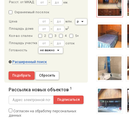
Расст
.
от МКАД
–
км.
Охраняемый поселок
–
млн.
р
Цена
2
Площадь дома
–
м
Кол-во спален
2
3
4
5+
Площадь участка
–
соток
Готовность
не важно
Расширенный поиск
Подобрать
Сбросить
1
Рассылка новых объектов
Подписаться
Согласен на обработку персональных
данных