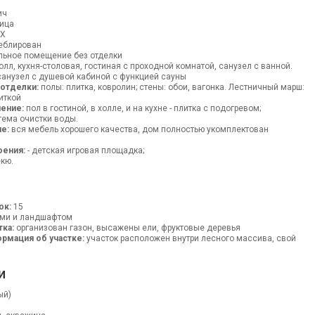
ч
ич
ица
ВХ
блирован
льное помещение без отделки
лл, кухня-столовая, гостиная с проходной комнатой, санузел с ванной.
санузел с душевой кабиной с функцией сауны
 отделки:
полы: плитка, ковролин; стены: обои, вагонка. Лестничный марш:
иткой
ение:
пол в гостиной, в холле, и на кухне - плитка с подогревом;
тема очистки воды.
е:
вся мебель хорошего качества, дом полностью укомплектован
оения:
- детская игровая площадка;
екю.
ок:
15
ми и ландшафтом
тка:
организован газон, высажены ели, фруктовые деревья
рмация об участке:
участок расположен внутри лесного массива, свой
и
ый)