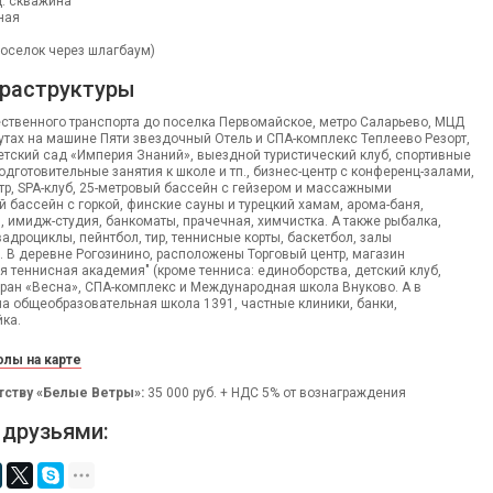
. скважина
ная
 поселок через шлагбаум)
раструктуры
ственного транспорта до поселка Первомайское, метро Саларьево, МЦД
нутах на машине Пяти звездочный Отель и СПА-комплекс Теплеево Резорт,
тский сад «Империя Знаний», выездной туристический клуб, спортивные
одготовительные занятия к школе и тп., бизнес-центр с конференц-залами,
тр, SPA-клуб, 25-метровый бассейн с гейзером и массажными
й бассейн с горкой, финские сауны и турецкий хамам, арома-баня,
, имидж-студия, банкоматы, прачечная, химчистка. А также рыбалка,
вадроциклы, пейнтбол, тир, теннисные корты, баскетбол, залы
. В деревне Рогозинино, расположены Торговый центр, магазин
ая теннисная академия" (кроме тенниса: единоборства, детский клуб,
оран «Весна», СПА-комплекс и Международная школа Внуково. А в
а общеобразовательная школа 1391, частные клиники, банки,
ка.
лы на карте
тству «Белые Ветры»:
35 000 руб. + НДС 5% от вознаграждения
 друзьями: