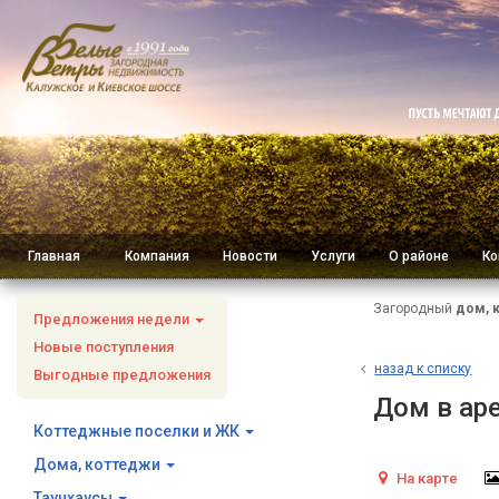
Главная
Компания
Новости
Услуги
О районе
Ко
Загородный
дом, 
Предложения недели
Новые поступления
н
азад к списку
Выгодные предложения
Дом в аре
Коттеджные поселки и ЖК
Дома, коттеджи
На карте
Таунхаусы