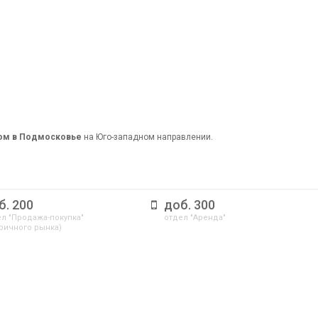
дом в Подмосковье
на Юго-западном направлении.
б. 200
доб. 300
л "Продажа-покупка"
отдел "Аренда"
ричного рынка)