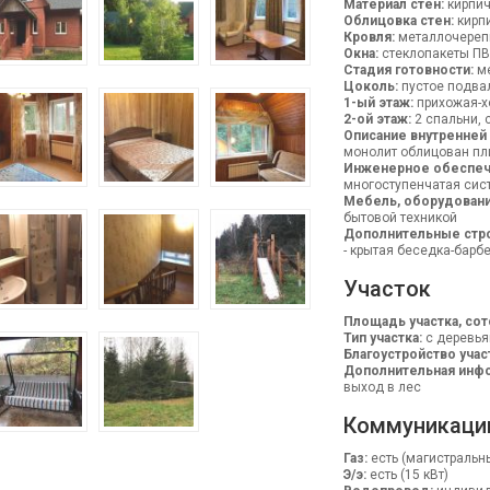
Материал стен:
кирпи
Облицовка стен:
кирп
Кровля:
металлочереп
Окна:
стеклопакеты П
Стадия готовности:
ме
Цоколь:
пустое подва
1-ый этаж:
прихожая-хо
2-ой этаж:
2 спальни, 
Описание внутренней
монолит облицован пл
Инженерное обеспеч
многоступенчатая сис
Мебель, оборудовани
бытовой техникой
Дополнительные стр
- крытая беседка-барб
Участок
Площадь участка, сот
Тип участка:
с деревья
Благоустройство учас
Дополнительная инфо
выход в лес
Коммуникаци
Газ:
есть (магистральн
Э/э:
есть (15 кВт)